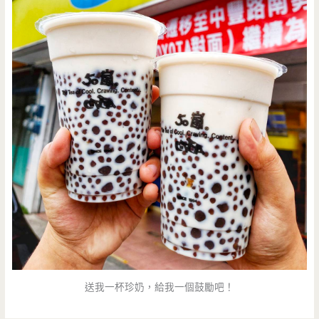
送我一杯珍奶，給我一個鼓勵吧！