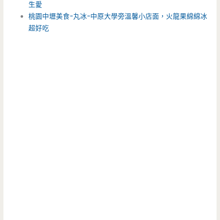
生愛
桃園中壢美食-丸冰-中原大學旁溫馨小店面，火龍果綿綿冰
超好吃