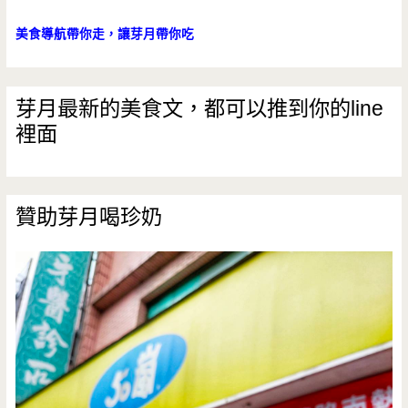
美食導航帶你走，讓芽月帶你吃
芽月最新的美食文，都可以推到你的line
裡面
贊助芽月喝珍奶