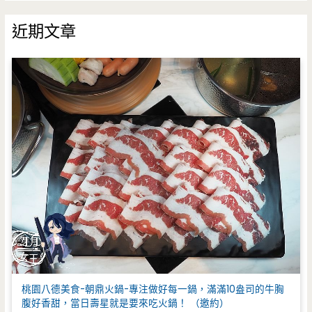
關
鍵
近期文章
字
:
桃園八德美食-朝鼎火鍋-專注做好每一鍋，滿滿10盎司的牛胸
腹好香甜，當日壽星就是要來吃火鍋！ （邀約）