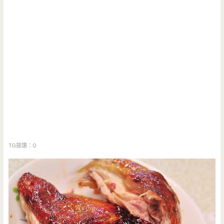
TG按讚：0