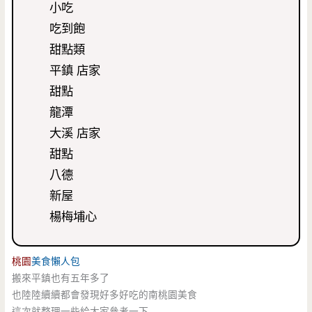
小吃
吃到飽
甜點類
平鎮 店家
甜點
龍潭
大溪 店家
甜點
八德
新屋
楊梅埔心
桃園
美食懶人包
搬來平鎮也有五年多了
也陸陸續續都會發現好多好吃的南桃園美食
這次就整理一些給大家參考一下