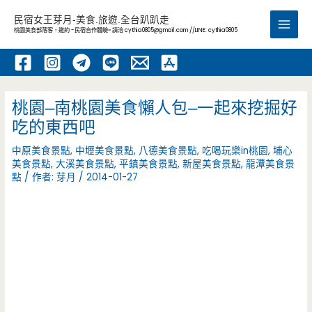
跳
民宿女王芽月-美食.旅遊.全台趴趴走
至
桃園美食部落客，邀約 -民宿合作體驗~ 請洽
cythia0805@gmail.com
//LINE: cythia0805
Main
主
要
Men
內
容
桃園–南桃園美食懶人包–一起來挖掘好
吃的東西吧
中原美食景點
,
中壢美食景點
,
八德美食景點
,
吃喝玩樂in桃園
,
埔心
美食景點
,
大溪美食景點
,
平鎮美食景點
,
新屋美食景點
,
龍潭美食景
點
/ 作者:
芽月
/
2014-01-27