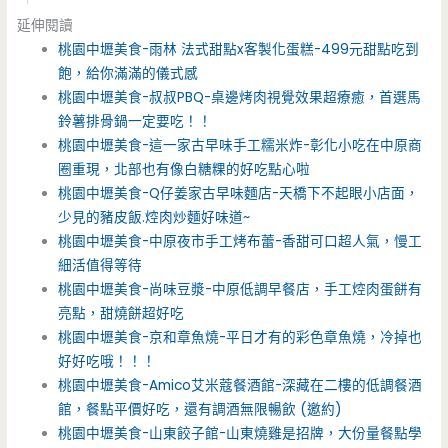
延伸閱讀
桃園中壢美食-雨林 法式甜點x客製化蛋糕-499元甜點吃到
飽，給你滿滿的儀式感
桃園中壢美食-叔叔PBQ-桌邊烤肉視覺效果超療癒，首選馬
鈴薯排骨鍋一定要吃！！
桃園中壢美食-這一家古早味手工糯米炸-彰化小吃在中原商
圈重現，北部也有像白糖粿的好吃點心啦
桃園中壢美食-Q仔姜家古早味麵店-天橋下不起眼小店面，
少見的豬皮飯.焢肉炒麵好味道~
桃園中壢美食-中原夜市手工烤布蕾-香甜可口超人氣，慢工
細活值得等待
桃園中壢美食-尚味豆漿-中原低調早餐店，手工焢肉蛋餅有
亮點，甜燒餅超好吃
桃園中壢美食-京和章魚燒-平日才有的彩色章魚燒，冷掉也
好好吃哦！！！
桃園中壢美食-Amico艾米蔻餐酒館-深藏在二樓的低調餐酒
館，餐點平價好吃，還有調酒無限暢飲 (邀約)
桃園中壢美食-山東餃子館-山東燒雞是招牌，大份量餐點學