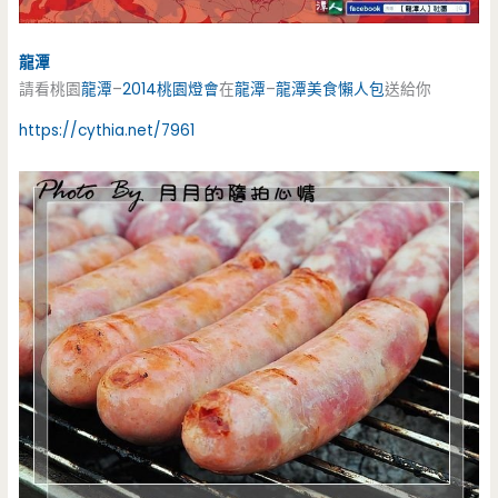
龍潭
請看桃園
龍潭
–
2014桃園燈會
在
龍潭
–
龍潭
美食懶人包
送給你
https://cythia.net/7961