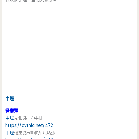
中壢
餐廳類
中壢
元化路–吼牛排
https://cythia.net/472
中壢
環東路-嚐嚐九九熱炒