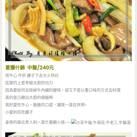
蔥爆什錦 中盤/240元
用牛心.牛肝.腰子下去大火快炒
這算的上是考驗大廚的功力
因為要如何去除掉牛內臟的腥味，卻又不是以重口味的方式去料理
真的是凸顯出大廚的頭腦啊
我好愛吃牛心，脆脆的口感，讓我一直狂夾啊~
小愛則狂吃腰子
身旁的兩位男人則一直忙著餵小孩~~~