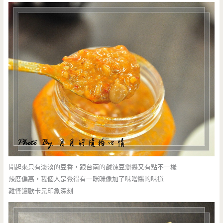
聞起來只有淡淡的豆香，跟台南的鹹辣豆瓣醬又有點不一樣
辣度偏高，我個人是覺得有一咪咪像加了味噌醬的味道
難怪讓歐卡兄印象深刻