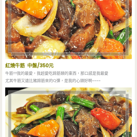
紅燒牛筋 中盤/350元
牛筋!!!我的最愛，我超愛吃蹄筋類的東西，那口感是我最愛
尤其牛筋又遠比豬蹄筋來的Q彈，是我的心頭好啊~~~~