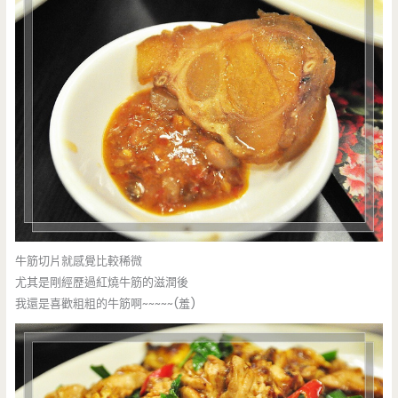
牛筋切片就感覺比較稀微
尤其是剛經歷過紅燒牛筋的滋潤後
我還是喜歡粗粗的牛筋啊~~~~~(羞)