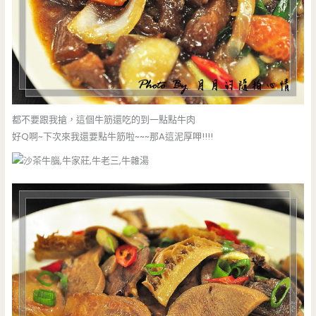
都不要跟我搶，這個牛筋還吃的到一點點牛肉
好Q啊~下次來我還要點牛筋啦~~~那A這泥厚呷!!!!