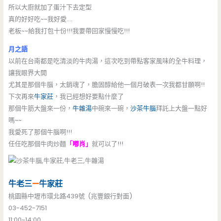
所以大廚就加了蛋汁下去定型
真的好好吃~~我好愛….
老板~~給我打包十份!!!我要帶回家慢慢吃!!!
月之語
以前在台南都是吃清淡的牛肉湯，這次吃到帶點客家風味的全牛料理，
讓我眼界大開
尤其是那個牛腦，太銷魂了，膽固醇給他一個月破表一次我都甘願啊!!
下次再來
牛家莊
，我已經想好要點什麼了
那個牛筋大盤來一份，
牛雜湯
中碗來一碗，
沙茶牛腦
拜託上大盤一點好
嗎~~
我愛死了那個牛腦啊!!!
任任吃那個牛肉炒麵
「嘟肖」
就可以了!!!
牛老三
—
牛家莊
桃園縣中壢市環北路439號 (兆豐銀行對面)
03-452-7151
11:00~14:00