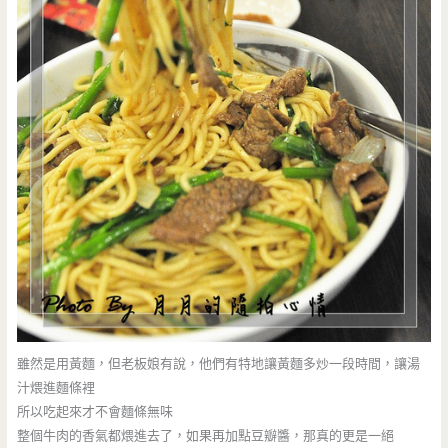
雖然是用黃麵，但老板娘有說，他們有特地讓黃麵多炒一段時間，讓湯
汁煨進麵條裡
所以吃起來才不會麵條無味
整個牛肉的香氣都煨進去了，如果再加點豆瓣醬，那真的更是一絕