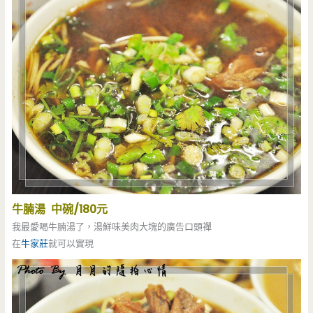
牛腩湯 中碗/180元
我最愛喝牛腩湯了，湯鮮味美肉大塊的廣告口頭禪
在
牛家莊
就可以實現