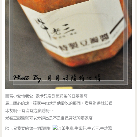
而當小愛他老公–歐卡兄看到這特製的豆瓣醬時
馬上開心的說，這家牛肉就是他愛吃的那間，看豆瓣醬就知道
冰友啊~~有沒有這麼威啊~~
光看豆瓣醬就可以分辨出是不是自己常吃的那家店
歐卡兄我要給你一個讚啊!!!