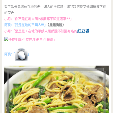
有了歐卡兄這位在地的老中壢人的掛保証，讓我跟阿良又好期待接下來
的菜色
小月:「你不是在地人嗎?怎麼都不知道這家??」
阿良:「我是在地的平鎮人!!!」
(挺起胸膛)
紅豆城
小月:「是是是，在地的平鎮人居然還不知道有名的
….
」
阿良:「
」