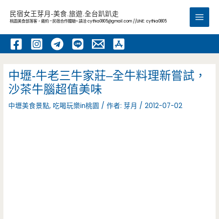
跳
民宿女王芽月-美食.旅遊.全台趴趴走
至
桃園美食部落客，邀約 -民宿合作體驗~ 請洽
cythia0805@gmail.com
//LINE: cythia0805
Main
主
要
Men
內
容
中壢-牛老三牛家莊–全牛料理新嘗試，
沙茶牛腦超值美味
中壢美食景點
,
吃喝玩樂in桃園
/ 作者:
芽月
/
2012-07-02