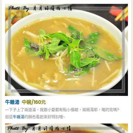
牛雜湯
中碗/160元
一下子上了兩道湯，我跟小愛都有點小傻眼，兩碗湯耶，喝的完嗎?
但這
牛雜湯
的顏色看起來好特別哦~