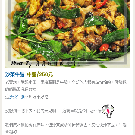
沙茶牛腦
中盤/250元
老實說，我跟小愛一開始聽到是牛腦，全部的人都有點怕怕的，豬腦做
的腦髓湯我還敢喝
這
沙茶牛腦
不知好不好吃
沒想到一吃下去，我的天兒啊~~~這簡直就是今日冠軍嘛
我們原本還怕會有腥味，但沙茶成功的掩蓋過去，又怕快炒下去，牛腦
會糊掉