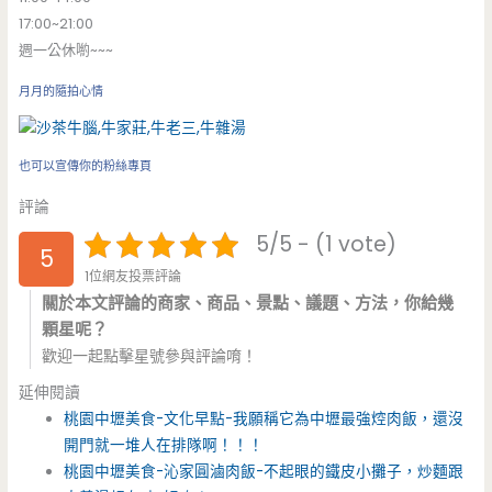
17:00~21:00
週一公休喲~~~
月月的隨拍心情
也可以宣傳你的粉絲專頁
評論
5/5 - (1 vote)
5
1位網友投票評論
關於本文評論的商家、商品、景點、議題、方法，你給幾
顆星呢？
歡迎一起點擊星號參與評論唷！
延伸閱讀
桃園中壢美食-文化早點-我願稱它為中壢最強焢肉飯，還沒
開門就一堆人在排隊啊！！！
桃園中壢美食-沁家圓滷肉飯-不起眼的鐵皮小攤子，炒麵跟