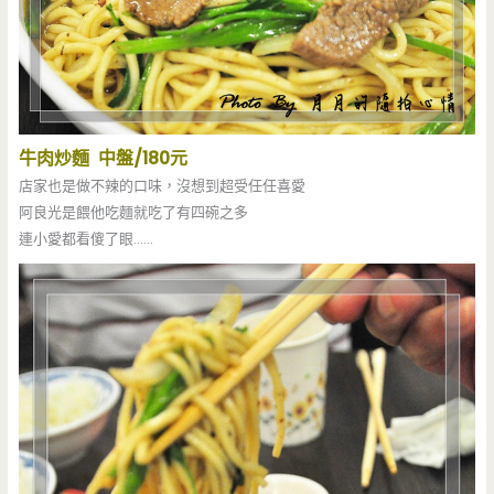
牛肉炒麵 中盤/180元
店家也是做不辣的口味，沒想到超受任任喜愛
阿良光是餵他吃麵就吃了有四碗之多
連小愛都看傻了眼……