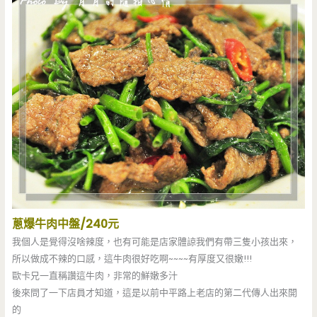
蔥爆牛肉中盤/240元
我個人是覺得沒啥辣度，也有可能是店家體諒我們有帶三隻小孩出來，
所以做成不辣的口感，這牛肉很好吃啊~~~~有厚度又很嫩!!!
歐卡兄一直稱讚這牛肉，非常的鮮嫩多汁
後來問了一下店員才知道，這是以前中平路上老店的第二代傳人出來開
的