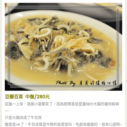
豆瓣百頁 中盤/280元
這盤一上來，我跟小愛都笑了，因為那簡直就是薑絲炒大腸的複刻板嘛
~~
只是大腸改成了牛百頁
酸度是ok了，牛百貨算是牛肺的氣管部份，吃起來脆脆的，很有口感喲~