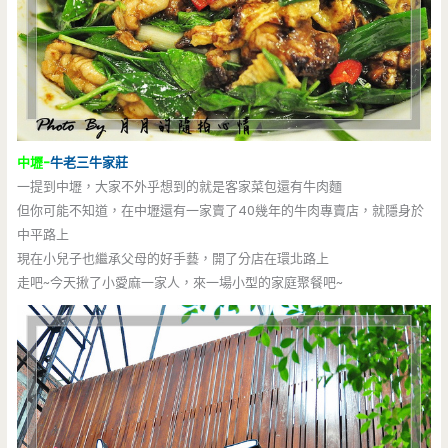
中壢-
牛老三
牛家莊
一提到中壢，大家不外乎想到的就是客家菜包還有牛肉麵
但你可能不知道，在中壢還有一家賣了40幾年的牛肉專賣店，就隱身於
中平路上
現在小兒子也繼承父母的好手藝，開了分店在環北路上
走吧~今天揪了小愛麻一家人，來一場小型的家庭聚餐吧~