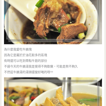
為什麼我愛吃牛腩塊
因為它是屬於於油花較多的區塊
有時還可以吃到帶點牛筋的部份
不過今天的牛腩湯我是覺得不夠軟嫩，可能是熬不夠久
不然這牛腩湯的湯頭還蠻好喝的呀!!!