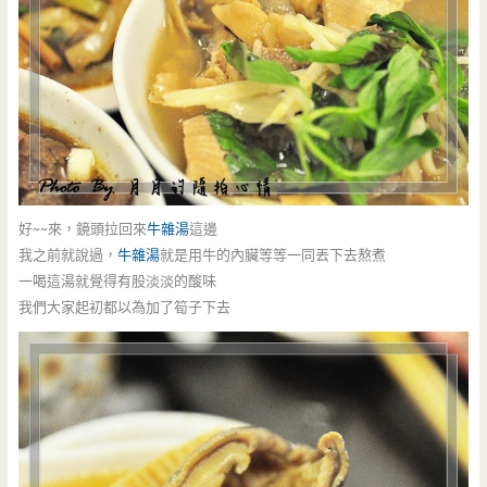
好~~來，鏡頭拉回來
牛雜湯
這邊
我之前就說過，
牛雜湯
就是用牛的內臟等等一同丟下去熬煮
一喝這湯就覺得有股淡淡的酸味
我們大家起初都以為加了筍子下去