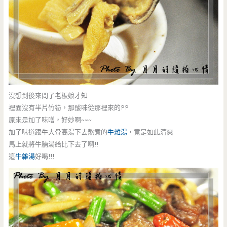
沒想到後來問了老板娘才知
裡面沒有半片竹筍，那酸味從那裡來的??
原來是加了味噌，好妙啊~~~
加了味道跟牛大骨高湯下去熬煮的
牛雜湯
，竟是如此清爽
馬上就將牛腩湯給比下去了啊!!
這
牛雜湯
好喝!!!