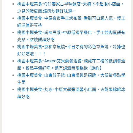
桃園中壢美食-Q仔姜家古早味麵店-天橋下不起眼小店面，
少見的豬皮飯.焢肉炒麵好味道~
桃園中壢美食-中原夜市手工烤布蕾-香甜可口超人氣，慢工
細活值得等待
桃園中壢美食-尚味豆漿-中原低調早餐店，手工焢肉蛋餅有
亮點，甜燒餅超好吃
桃園中壢美食-京和章魚燒-平日才有的彩色章魚燒，冷掉也
好好吃哦！！！
桃園中壢美食-Amico艾米蔻餐酒館-深藏在二樓的低調餐酒
館，餐點平價好吃，還有調酒無限暢飲 (邀約)
桃園中壢美食-山東餃子館-山東燒雞是招牌，大份量餐點學
生愛
桃園中壢美食-丸冰-中原大學旁溫馨小店面，火龍果綿綿冰
超好吃