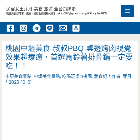
跳
民宿女王芽月-美食.旅遊.全台趴趴走
至
桃園美食部落客，邀約 -民宿合作體驗~ 請洽
cythia0805@gmail.com
//LINE: cythia0805
Main
主
要
Men
內
容
桃園中壢美食-叔叔PBQ-桌邊烤肉視覺
效果超療癒，首選馬鈴薯排骨鍋一定要
吃！！
中原美食景點
,
中壢美食景點
,
吃喝玩樂in桃園
,
愛食記
/ 作者:
芽月
/
2025-10-01