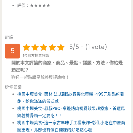
評價：★★★★★
評論
5/5 - (1 vote)
5
1位網友投票評論
關於本文評論的商家、商品、景點、議題、方法，你給幾
顆星呢？
歡迎一起點擊星號參與評論唷！
延伸閱讀
桃園中壢美食-雨林 法式甜點x客製化蛋糕-499元甜點吃到
飽，給你滿滿的儀式感
桃園中壢美食-叔叔PBQ-桌邊烤肉視覺效果超療癒，首選馬
鈴薯排骨鍋一定要吃！！
桃園中壢美食-這一家古早味手工糯米炸-彰化小吃在中原商
圈重現，北部也有像白糖粿的好吃點心啦