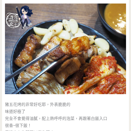
豬五花烤的非常好吃耶，外表脆脆的
味道好極了
完全不會覺得油膩，配上熱呼呼的泡菜，再跟著白飯入口
很香~很下飯！