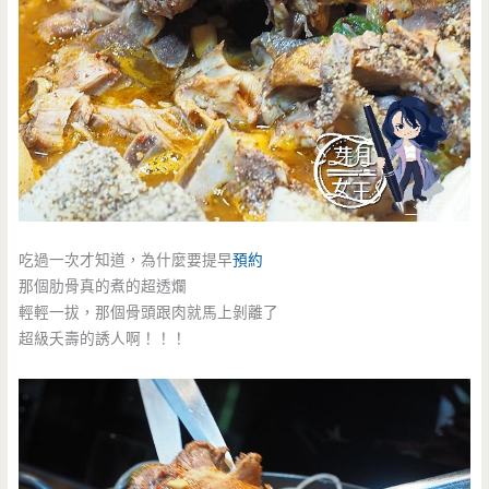
吃過一次才知道，為什麼要提早
預約
那個肋骨真的煮的超透爛
輕輕一拔，那個骨頭跟肉就馬上剝離了
超級夭壽的誘人啊！！！