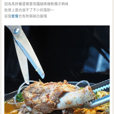
因為馬鈴薯還需要用鐵鍋再燉軟爛才夠味
肋骨上面也放不了不少的寬粉~~
這個
套餐
也有附兩碗白飯哦