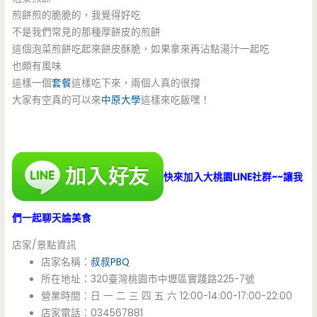
煎餅煎的脆脆的，我覺得好吃
不是我們常見的那種厚餅皮的煎餅
這個泡菜煎餅吃起來餅皮酥脆，如果拿來再沾點湯汁一起吃
也頗有風味
這樣一個
套餐
這樣吃下來，兩個人真的很撐
大家有空真的可以來
中原大學
這樣來吃飯嘿！
快來加入大桃園LINE社群~~讓我
們一起聊天論美食
店家/景點資訊
店家名稱：
叔叔PBQ
所在地址：320臺灣桃園市中壢區實踐路225-7號
營業時間：日 一 二 三 四 五 六 12:00-14:00-17:00-22:00
店家電話：034567881