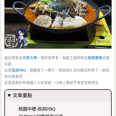
最近常常去
中原大學
，剛好有聚會，就跟工程師約在
柏德廣場
這邊
吃飯
這家
叔叔PBQ
，我觀望了一陣子，想說很久沒吃韓式料理了，那就
來吃看看吧
這家是真的有韓國人入駐掌廚，口味上應該不會差到那裡去
文章重點
桃園中壢-叔叔PBQ