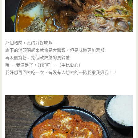
那個豬肉，真的好好吃啊….
底下的湯頭喝起來就像是大醬鍋，但是味道更加濃郁
再吸個寬粉，挖個軟綿綿的馬鈴薯
哦~~~我滿足了，好好吃~~~（手比愛心）
我好想再回去吃一次，有沒有人想去的~~揪我揪我揪我！！