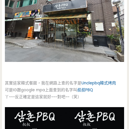
其實這家韓式餐館，我在網路上查的名字是
Unclepbq韓式烤肉
可是IG跟google mpa上面查到的名字叫
叔叔PBQ
丫~~~反正確定是這家就好~~~對吧~~（笑）