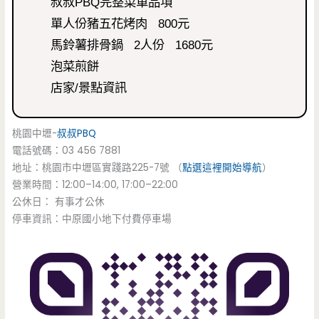
叔叔PBQ完整菜單品項
單人份豬五花烤肉 800元
馬鈴薯排骨鍋 2人份 1680元
泡菜煎餅
店家/景點資訊
桃園中壢-
叔叔PBQ
電話號碼：03 456 7881
地址：桃園市中壢區實踐路225-7號 （
點選這裡開始導航
）
營業時間：12:00–14:00, 17:00–22:00
公休日： 有事才公休
停車資訊：中原國小地下付費停車場