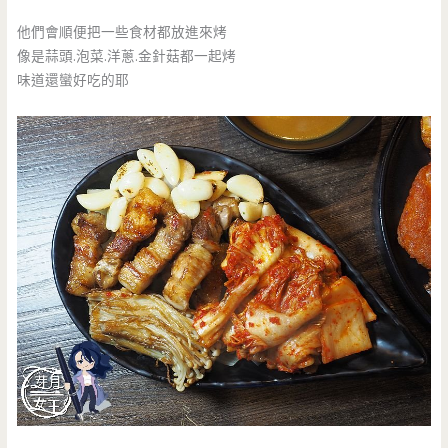
他們會順便把一些食材都放進來烤
像是蒜頭.泡菜.洋蔥.金針菇都一起烤
味道還蠻好吃的耶