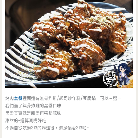
烤肉
套餐
裡面還有無骨炸雞/起司炒年糕/豆腐鍋，可以三選一
我們選了無骨炸雞的黑醬口味
黑醬其實就是甜醬再帶點蒜味
甜甜的~還算涮嘴好吃
不過自從吃過313的炸雞後，還是偏愛313啦~