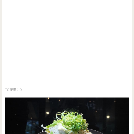
TG按讚：0