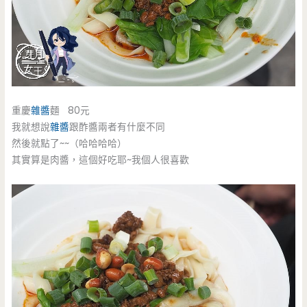
重慶
雜醬
麵 80元
我就想說
雜醬
跟酢醬兩者有什麼不同
然後就點了~~（哈哈哈哈）
其實算是肉醬，這個好吃耶~我個人很喜歡