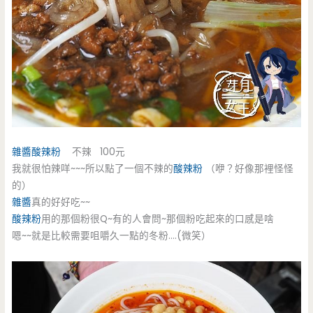
雜醬
酸辣粉
不辣 100元
我就很怕辣咩~~~所以點了一個不辣的
酸辣粉
（咿？好像那裡怪怪
的）
雜醬
真的好好吃~~
酸辣粉
用的那個粉很Q~有的人會問~那個粉吃起來的口感是啥
嗯~~就是比較需要咀嚼久一點的冬粉….(微笑）