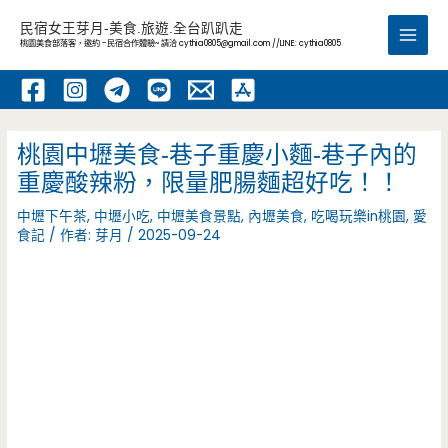
跳
民宿女王芽月-美食.旅遊.全台趴趴走
至
桃園美食部落客，邀約 -民宿合作體驗~ 請洽
cythia0805@gmail.com
//LINE: cythia0805
Main
主
要
Men
內
容
桃園中壢美食-巷子重慶小麵-巷子內的
重慶酸辣粉，限量肥腸麵超好吃！！
中壢下午茶
,
中壢小吃
,
中壢美食景點
,
內壢美食
,
吃喝玩樂in桃園
,
愛
食記
/ 作者:
芽月
/
2025-09-24