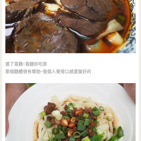
選了寬麵~寬麵好吃耶
那個麵體很有嚼勁~我個人覺得口感還蠻好的