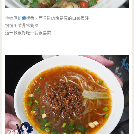
他這個
雜醬
很香，而且碎肉塊是真的口感很好
慢慢咀嚼非常夠味
這一款很好吃~~我很喜歡