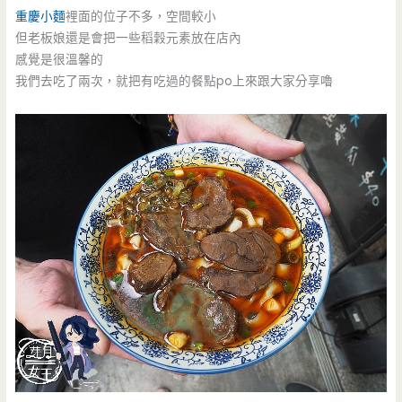
重慶小麵
裡面的位子不多，空間較小
但老板娘還是會把一些稻穀元素放在店內
感覺是很溫馨的
我們去吃了兩次，就把有吃過的餐點po上來跟大家分享嚕