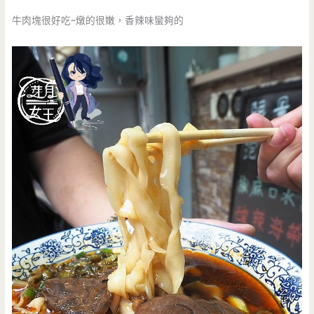
牛肉塊很好吃~燉的很嫩，香辣味蠻夠的