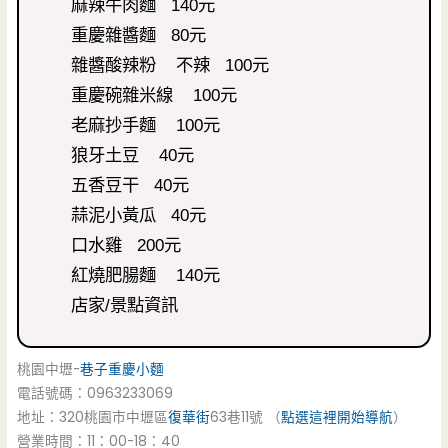
麻辣牛肉麵 140元
重慶雜醬麵 80元
雜醬酸辣粉 不辣 100元
重慶碗雜米線 100元
老麻抄手麵 100元
狼牙土豆 40元
五香豆干 40元
蒜泥小黃瓜 40元
口水雞 200元
紅燒肥腸麵 140元
店家/景點資訊
桃園中壢-
巷子重慶小麵
電話號碼：0963233069
地址：320桃園市中壢區
復華街
63巷11號 （
點選這裡開始導航
）
營業時間：11：00-18：40