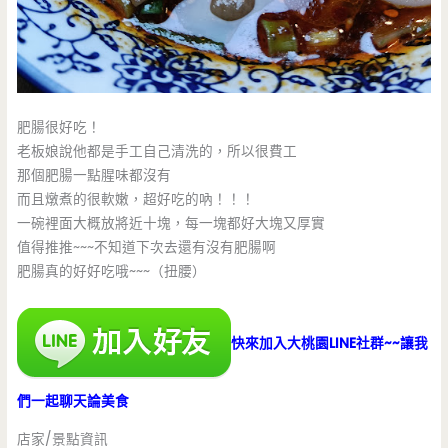
肥腸很好吃！
老板娘說他都是手工自己清洗的，所以很費工
那個肥腸一點腥味都沒有
而且燉煮的很軟嫩，超好吃的吶！！！
一碗裡面大概放將近十塊，每一塊都好大塊又厚實
值得推推~~~不知道下次去還有沒有肥腸啊
肥腸真的好好吃哦~~~（扭腰）
快來加入大桃園LINE社群~~讓我
們一起聊天論美食
店家/景點資訊