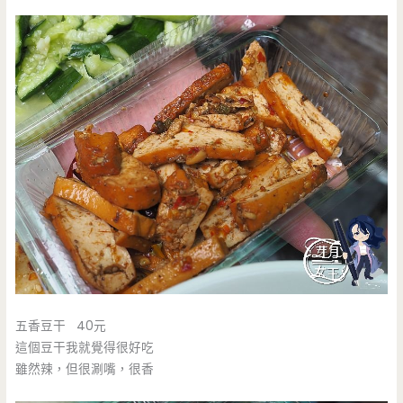
五香豆干 40元
這個豆干我就覺得很好吃
雖然辣，但很涮嘴，很香