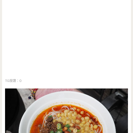
TG按讚：0