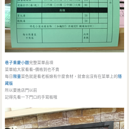
巷子重慶小麵
完整菜單品項
菜單給大家看看~價格到也不貴
每日
限量
菜色就是看老板娘有什麼食材，就會出沒有在菜單上的
隱
藏版
所以要進店門以前
記得先看一下門口的手寫板哦