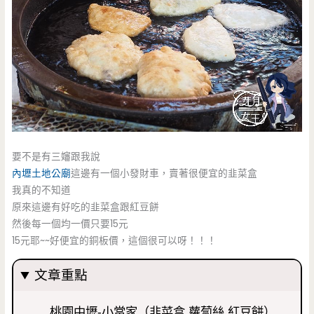
要不是有三嬸跟我說
內壢土地公廟
這邊有一個小發財車，賣著很便宜的韭菜盒
我真的不知道
原來這邊有好吃的韭菜盒跟紅豆餅
然後每一個均一價只要15元
15元耶~~好便宜的銅板價，這個很可以呀！！！
文章重點
桃園中壢-小當家（韭菜盒 蘿蔔絲 紅豆餅）