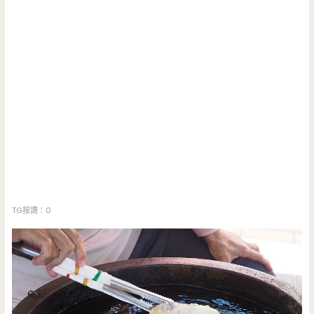
TG按讚：0