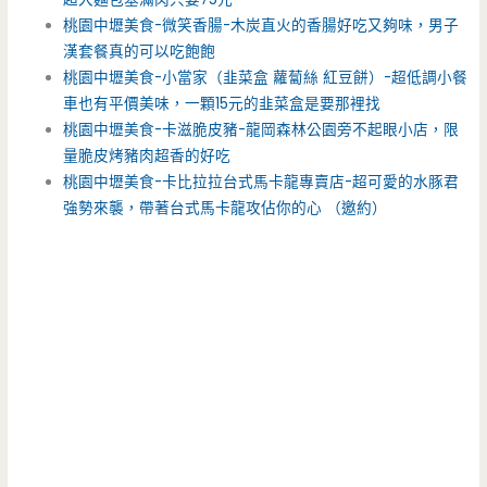
桃園中壢美食-微笑香腸-木炭直火的香腸好吃又夠味，男子
漢套餐真的可以吃飽飽
桃園中壢美食-小當家（韭菜盒 蘿蔔絲 紅豆餅）-超低調小餐
車也有平價美味，一顆15元的韭菜盒是要那裡找
桃園中壢美食-卡滋脆皮豬-龍岡森林公園旁不起眼小店，限
量脆皮烤豬肉超香的好吃
桃園中壢美食-卡比拉拉台式馬卡龍專賣店-超可愛的水豚君
強勢來襲，帶著台式馬卡龍攻佔你的心 （邀約）