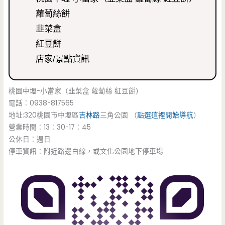
蘿蔔絲餅
韭菜盒
紅豆餅
店家/景點資訊
桃園中壢-小當家（韭菜盒 蘿蔔絲 紅豆餅）
電話：0938-817565
地址:320桃園市中壢區
吉林路
三角公園 （
點選這裡開始導航
）
營業時間：13：30-17：45
公休日：週日
停車資訊：附近路邊白線，或文化公園地下停車場