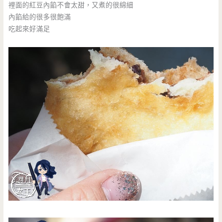
裡面的紅豆內餡不會太甜，又煮的很綿細
內餡給的很多很飽滿
吃起來好滿足