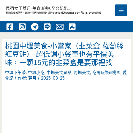
跳
民宿女王芽月-美食.旅遊.全台趴趴走
至
桃園美食部落客，邀約 -民宿合作體驗~ 請洽
cythia0805@gmail.com
//LINE: cythia0805
Main
主
要
Men
內
容
桃園中壢美食-小當家（韭菜盒 蘿蔔絲
紅豆餅）-超低調小餐車也有平價美
味，一顆15元的韭菜盒是要那裡找
中壢下午茶
,
中壢小吃
,
中壢美食景點
,
內壢美食
,
吃喝玩樂in桃園
,
愛
食記
/ 作者:
芽月
/
2025-03-25