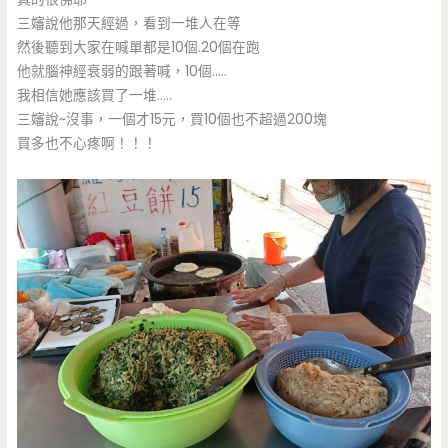
三嬸說他那天經過，看到一堆人在等
然後聽到大家在喊單都是10個.20個在跑
他就腦神經衰弱的跟著喊，10個…..
我相信她應該買了一堆…..
三嬸說~沒事，一個才15元，買10個也不超過200塊
買多也不心疼啊！！！