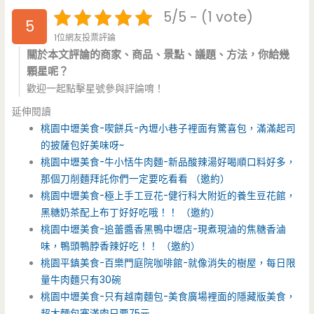
5/5 - (1 vote)
5
1位網友投票評論
關於本文評論的商家、商品、景點、議題、方法，你給幾
顆星呢？
歡迎一起點擊星號參與評論唷！
延伸閱讀
桃園中壢美食-喫餅兵-內壢小巷子裡面有驚喜包，滿滿起司
的披薩包好美味呀~
桃園中壢美食-牛小恬牛肉麵-新品酸辣湯好喝順口料好多，
那個刀削麵拜託你們一定要吃看看 （邀約）
桃園中壢美食-極上手工豆花-健行科大附近的養生豆花館，
黑糖奶茶配上布丁好好吃哦！！ （邀約）
桃園中壢美食-追蕾醬香黑鴨中壢店-現煮現滷的焦糖香滷
味，鴨頭鴨脖香辣好吃！！ （邀約）
桃園平鎮美食-百樂門庭院咖啡館-就像消失的樹屋，每日限
量牛肉麵只有30碗
桃園中壢美食-只有越南麵包-美食廣場裡面的隱藏版美食，
超大麵包塞滿肉只要75元