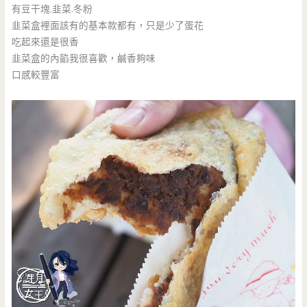
有豆干塊.韭菜.冬粉
韭菜盒裡面該有的基本款都有，只是少了蛋花
吃起來還是很香
韭菜盒的內餡我很喜歡，鹹香夠味
口感較豐富