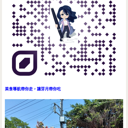
美食導航帶你走，讓芽月帶你吃