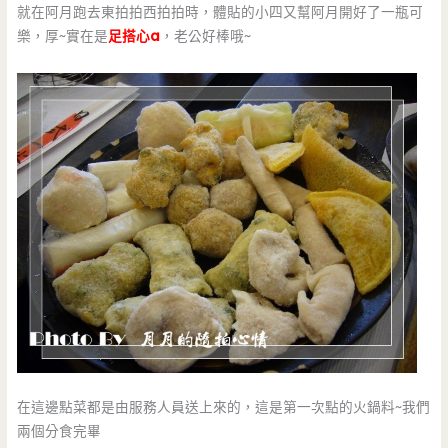
就在阿月跑去東拍拍西拍拍時，體貼的小四又幫阿月開好了一瓶可
樂，厚~實在是
足搭心a
，老公好棒哦~
在這邊點菜都是由服務人員送上來的，這是第一次點的火鍋料~我們
兩個分食完畢