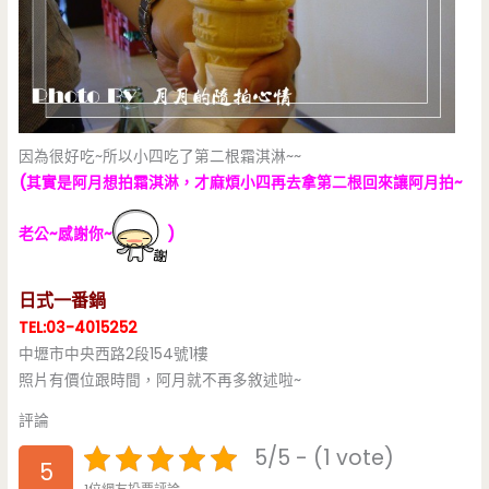
因為很好吃~所以小四吃了第二根霜淇淋~~
(其實是阿月想拍霜淇淋，才麻煩小四再去拿第二根回來讓阿月拍~
老公~感謝你~
)
日式一番鍋
TEL:03-4015252
中壢市中央西路2段154號1樓
照片有價位跟時間，阿月就不再多敘述啦~
評論
5/5 - (1 vote)
5