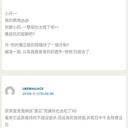
小月~~
我的媽唷@@
你跟小四..一整個也太撐了吧>>
應該吃的超飽吧?
月~你的備忘錄的時鐘快了一個月呦!!
嚇我一跳..以為我跟豪哥的四週年~悄悄'的過去了..
LIKEWALLACE
2008-11-2713:06:46
原來是受我網誌"感召"而讓你也去吃了XD
看來它品質維持的不錯沒退步,而且真的很誇張,非假日中午去照樣沒
位