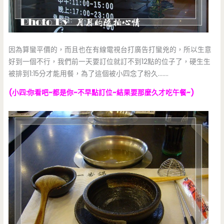
因為算蠻平價的，而且也在有線電視台打廣告打蠻兇的，所以生意
好到一個不行，我們前一天要訂位就訂不到12點的位子了，硬生生
被排到1:15分才能用餐，為了這個被小四念了粉久…….
(小四:你看吧~都是你~不早點訂位~結果要那麼久才吃午餐~)