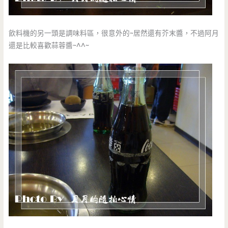
飲料機的另一頭是調味料區，很意外的~居然還有芥末醬，不過阿月
還是比較喜歡蒜蓉醬~^^~