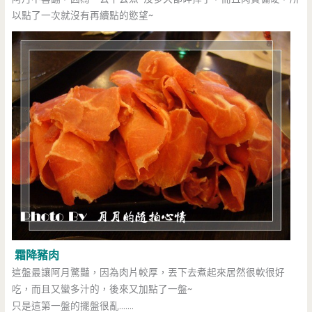
以點了一次就沒有再續點的慾望~
霜降豬肉
這盤最讓阿月驚豔，因為肉片較厚，丟下去煮起來居然很軟很好
吃，而且又蠻多汁的，後來又加點了一盤~
只是這第一盤的擺盤很亂…….