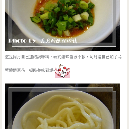
這是阿月自己加的調味料，泰式酸辣醬很不賴，阿月還自己加了蒜
蓉醬跟蔥花，頓時美味到爆~