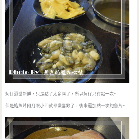
蚵仔還蠻新鮮，只是點了太多料了，所以蚵仔只有點一次~
但是鮑魚片阿月跟小四就都蠻喜歡了，後來還加點一次鮑魚片~