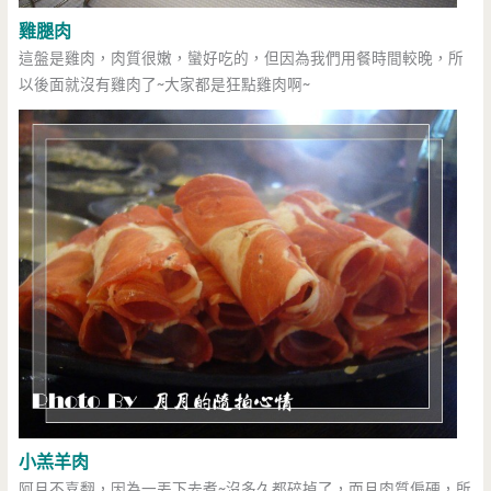
雞腿肉
這盤是雞肉，肉質很嫩，蠻好吃的，但因為我們用餐時間較晚，所
以後面就沒有雞肉了~大家都是狂點雞肉啊~
小羔羊肉
阿月不喜翻，因為一丟下去煮~沒多久都碎掉了，而且肉質偏硬，所