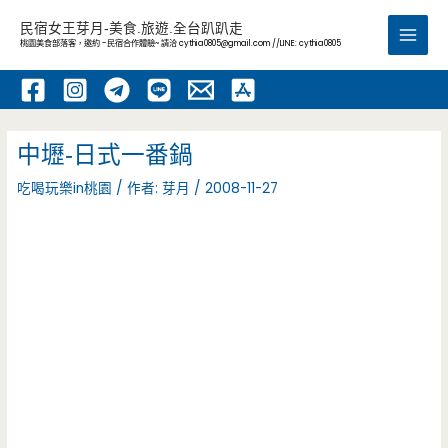
跳
民宿女王芽月-美食.旅遊.全台趴趴走
至
桃園美食部落客，邀約 -民宿合作體驗~ 請洽
cythia0805@gmail.com
//LINE: cythia0805
Main
主
要
Men
內
容
中壢-日式一番鍋
吃喝玩樂in桃園
/ 作者:
芽月
/
2008-11-27