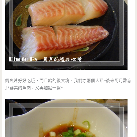
鯛魚片好好吃哦，而且給的很大塊，我們才兩個人耶~後來阿月難忘
那鮮美的魚肉，又再加點一盤~