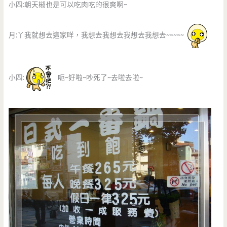
小四:朝天椒也是可以吃肉吃的很爽啊~
月:丫我就想去這家咩，我想去我想去我想去我想去~~~~~
小四:
呃~好啦~吵死了~去啦去啦~