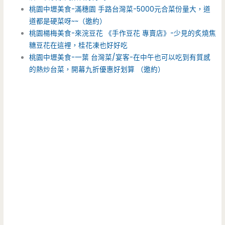
桃園中壢美食-滿穗園 手路台灣菜-5000元合菜份量大，道
道都是硬菜呀~~（邀約）
桃園楊梅美食-來浣豆花 《手作豆花 專賣店》-少見的炙燒焦
糖豆花在這裡，桂花凍也好好吃
桃園中壢美食-一葉 台灣菜/宴客-在中午也可以吃到有質感
的熱炒台菜，開幕九折優惠好划算 （邀約）