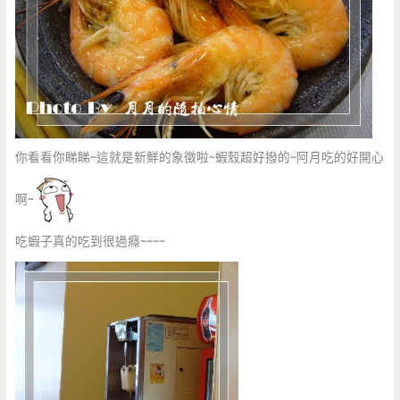
你看看你睇睇~這就是新鮮的象徵啦~蝦殼超好撥的~阿月吃的好開心
啊~
吃蝦子真的吃到很過癮~~~~