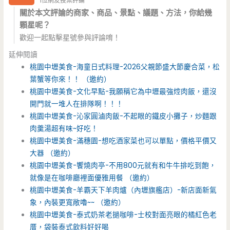
1位網友投票評論
關於本文評論的商家、商品、景點、議題、方法，你給幾
顆星呢？
歡迎一起點擊星號參與評論唷！
延伸閱讀
桃園中壢美食-海童日式料理-2026父親節盛大節慶合菜，松
葉蟹等你來！！ （邀約）
桃園中壢美食-文化早點-我願稱它為中壢最強焢肉飯，還沒
開門就一堆人在排隊啊！！！
桃園中壢美食-沁家圓滷肉飯-不起眼的鐵皮小攤子，炒麵跟
肉羹湯超有味~好吃！
桃園中壢美食-滿穗園-想吃酒家菜也可以單點，價格平價又
大器 （邀約）
桃園中壢美食-饗燒肉亭-不用800元就有和牛牛排吃到飽，
就像是在咖啡廳裡面優雅用餐 （邀約）
桃園中壢美食-羊霸天下羊肉爐（內壢旗艦店）-新店面新氣
象，內裝更寬敞嚕~~ （邀約）
桃園中壢美食-泰式奶茶老撾咖啡-士校對面亮眼的橘紅色老
厝，袋裝泰式飲料好好喝