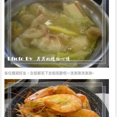
各位親朋好友，全部都丟下去相見歡吧~~洗涮涮洗涮涮~