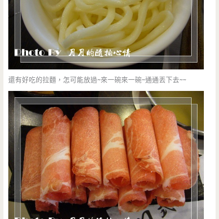
還有好吃的拉麵，怎可能放過~來一碗來一碗~通通丟下去~~