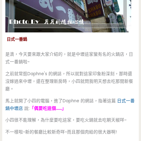
日式一番鍋
是滴，今天要來跟大家介紹的，就是中壢這家蠻有名的火鍋店，日
式一番鍋啦~
之前就常逛Daphne's 的網誌，所以就對這家印象粉深刻，那時還
沒嫁過來中壢，還在整理新房時，小四就問我明天想去吃那間新餐
廳。
馬上就開了小四的電腦，進了Daphne 的網誌，指著這篇
日式一番
鍋中壢店
說:
「偶要吃這個……」
小四很不能理解，為什麼要吃這家，要吃火鍋就去吃朝天椒咩~
不一樣啦~新的餐廳比較新奇咩~而且那個肉給的很大器啊!