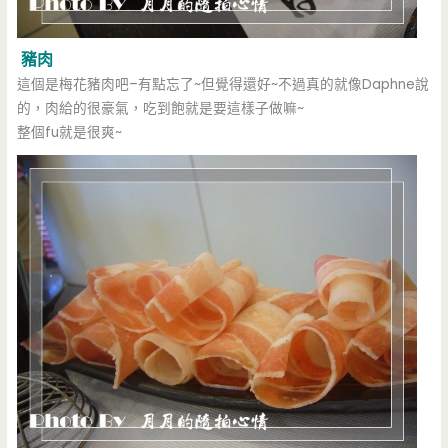
豬肉
這個是梅花豬肉吧–有點忘了~但覺得還好~不過真的就像Daphne說
的，肉給的很豪氣，吃到飽就是要這樣子做嘛~
整個fu就是很爽~