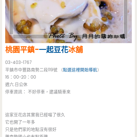
桃園平鎮-
一起豆花
冰舖
03-403-1767
平鎮市中豐路南勢二段119號 （
點選這裡開始導航
）
16：00-20：00
週六.日公休
停車資訊： 不好停車，建議騎車來
這家豆花店其實我已經喵了很久
它也開了一年多
只是他們家的地點沒有很好
離南勢國小也有點距離