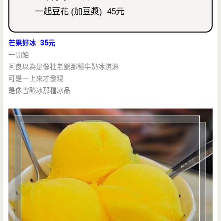
一起豆花 (加豆漿) 45元
芒果好冰 35元
一開始
阿良以為是像杜老爺那種牛奶冰淇淋
可是一上來才發現
是像雪酪冰那種冰品