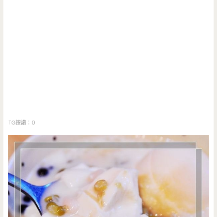
TG按讚：0