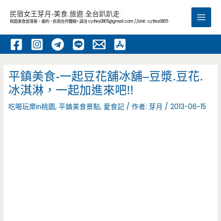
跳
民宿女王芽月-美食.旅遊.全台趴趴走
至
桃園美食部落客，邀約 -民宿合作體驗~ 請洽
cythia0805@gmail.com
//LINE: cythia0805
Main
主
要
Men
內
容
平鎮美食-一起豆花舖冰舖–豆漿.豆花.
冰淇淋，一起加進來吧!!
吃喝玩樂in桃園
,
平鎮美食景點
,
愛食記
/ 作者:
芽月
/
2013-06-15