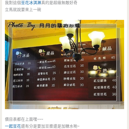
我對這個
豆花冰淇淋
真的是超級無敵好奇
立馬就說要來上一碗
價目表都在上面嘿~~~
一起豆花
還有分是要加豆漿還是加糖水喲~