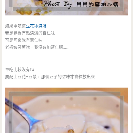
如果單吃這
豆花冰淇淋
我是覺得有點淡淡的杏仁味
可是阿良說有薏仁味
老板娘笑著說，我沒有加薏仁啊…….
單吃比較沒有fu
要配上豆花+豆漿，那個豆子的甜味才會釋放出來