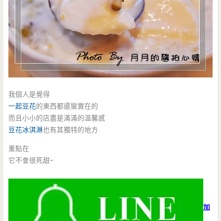
我個人是覺得
一起豆花
的東西都還蠻實在的
而且小小的店盡是滿滿的溫馨感
豆花冰淇淋
也有其獨特的地方
重點在
它不會很死甜~
加