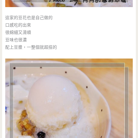
這家的豆花也是自己做的
口感吃的出來
很綿細又滑順
豆味也很濃
配上豆漿，一整個就超搭的