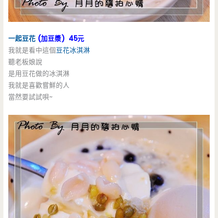
一起豆花
(加豆漿) 45元
我就是看中這個
豆花冰淇淋
聽老板娘說
是用豆花做的冰淇淋
我就是喜歡嘗鮮的人
當然要試試唄~