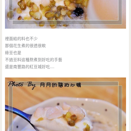
裡面給的料也不少
那個花生煮的很透很軟
綠豆也是
不過豆料這種熬煮到好吃的手藝
還是南豐路的紅豆城好吃…..