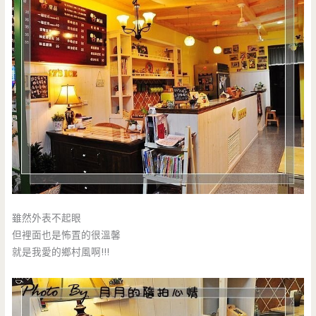
雖然外表不起眼
但裡面也是怖置的很溫馨
就是我愛的鄉村風啊!!!