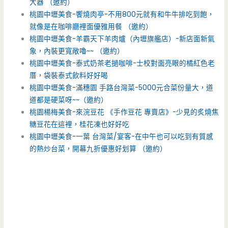
大器 （邀約）
桃園中壢美食-饗燒肉亭-不用800元就有和牛牛排吃到飽，
就像是在咖啡廳裡面優雅用餐 （邀約）
桃園中壢美食-羊霸天下羊肉爐（內壢旗艦店）-新店面新氣
象，內裝更寬敞嚕~~ （邀約）
桃園中壢美食-泰式奶茶老撾咖啡-士校對面亮眼的橘紅色老
厝，袋裝泰式飲料好好喝
桃園中壢美食-滿穗園 手路台灣菜-5000元合菜份量大，道
道都是硬菜呀~~（邀約）
桃園楊梅美食-來浣豆花 《手作豆花 專賣店》-少見的炙燒焦
糖豆花在這裡，桂花凍也好好吃
桃園中壢美食-一葉 台灣菜/宴客-在中午也可以吃到有質感
的熱炒台菜，開幕九折優惠好划算 （邀約）