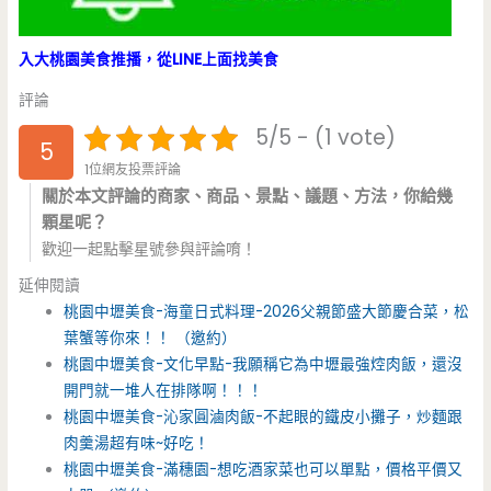
入大桃園美食推播，從LINE上面找美食
評論
5/5 - (1 vote)
5
1位網友投票評論
關於本文評論的商家、商品、景點、議題、方法，你給幾
顆星呢？
歡迎一起點擊星號參與評論唷！
延伸閱讀
桃園中壢美食-海童日式料理-2026父親節盛大節慶合菜，松
葉蟹等你來！！ （邀約）
桃園中壢美食-文化早點-我願稱它為中壢最強焢肉飯，還沒
開門就一堆人在排隊啊！！！
桃園中壢美食-沁家圓滷肉飯-不起眼的鐵皮小攤子，炒麵跟
肉羹湯超有味~好吃！
桃園中壢美食-滿穗園-想吃酒家菜也可以單點，價格平價又