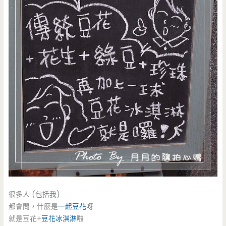
很多人 (包括我)
都會問，什麼是
一起豆花
呀
就是豆花+
豆花冰淇淋
啦