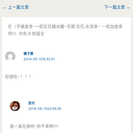
←
上一篇文章
下一篇文章
→
在〈平鎮美食-一起豆花舖冰舖–豆漿.豆花.冰淇淋，一起加進來
吧!!〉中有 8 則留言
桶子葉
2014-05-1315:32:01
好想吃~！！！
芽月
2014-05-1322:09:28
我一直在揪你~你不來啊!!!!