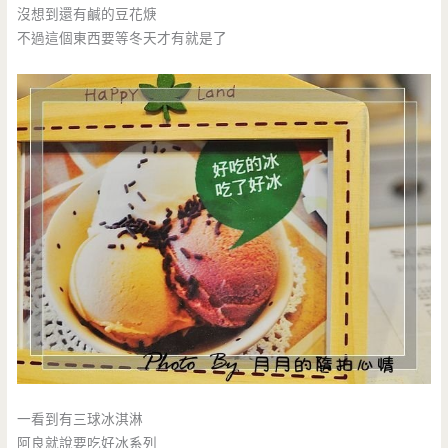
沒想到還有鹹的豆花焿
不過這個東西要等冬天才有就是了
一看到有三球冰淇淋
阿良就說要吃好冰系列