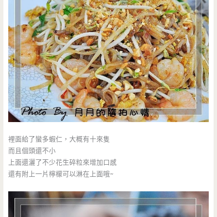
裡面給了蠻多蝦仁，大概有十來隻
而且個頭還不小
上面還灑了不少花生碎粒來增加口感
還有附上一片檸檬可以淋在上面哦~