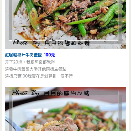
紅咖哩椰汁牛肉蓋飯
100元
差了20塊，我跟阿良都覺得
這盤牛肉蓋飯大勝其他兩樣主餐點
這樣只賣100塊實在是划算到一個不行