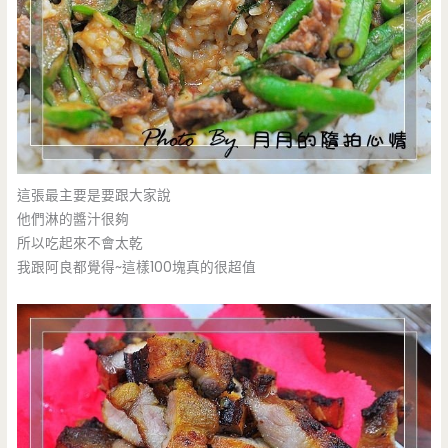
這張最主要是要跟大家說
他們淋的醬汁很夠
所以吃起來不會太乾
我跟阿良都覺得~這樣100塊真的很超值