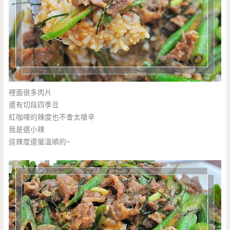
裡面很多肉片
還有切段四季豆
紅咖哩的辣度也不會太嗆辛
我是選小辣
這辣度還蠻溫順的~