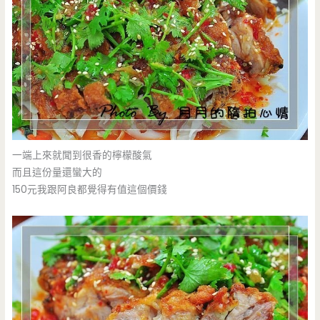
一端上來就聞到很香的檸檬酸氣
而且這份量還蠻大的
150元我跟阿良都覺得有值這個價錢