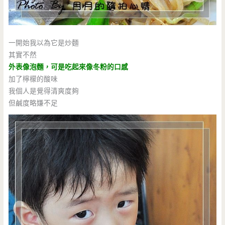
一開始我以為它是炒麵
其實不然
外表像泡麵，可是吃起來像冬粉的口感
加了檸檬的酸味
我個人是覺得清爽度夠
但鹹度略嫌不足