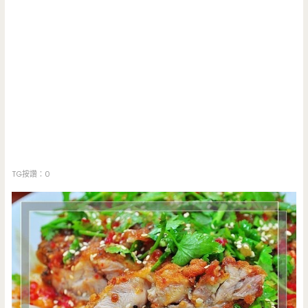
TG按讚：0