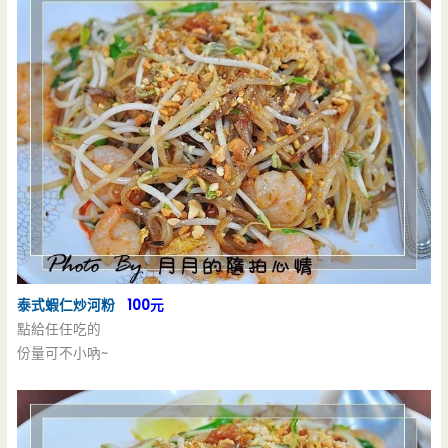
泰式蝦仁炒河粉
100元
點給任任吃的
份量可不小吶~