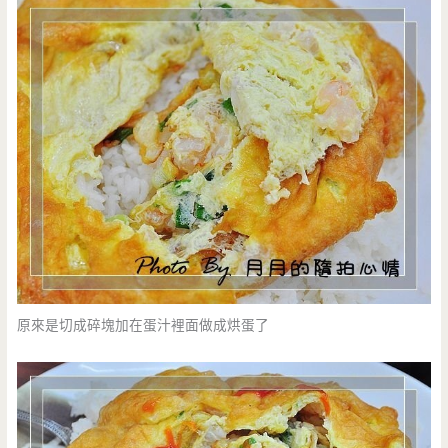
原來是切成碎塊加在蛋汁裡面做成烘蛋了