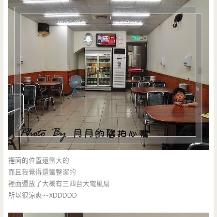
裡面的位置還蠻大的
而且我覺得還蠻整潔的
裡面還放了大概有三四台大電風扇
所以很涼爽~~XDDDDD