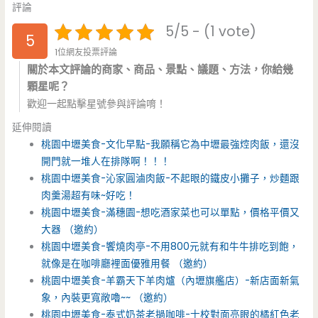
評論
5/5 - (1 vote)
5
1位網友投票評論
關於本文評論的商家、商品、景點、議題、方法，你給幾
顆星呢？
歡迎一起點擊星號參與評論唷！
延伸閱讀
桃園中壢美食-文化早點-我願稱它為中壢最強焢肉飯，還沒
開門就一堆人在排隊啊！！！
桃園中壢美食-沁家圓滷肉飯-不起眼的鐵皮小攤子，炒麵跟
肉羹湯超有味~好吃！
桃園中壢美食-滿穗園-想吃酒家菜也可以單點，價格平價又
大器 （邀約）
桃園中壢美食-饗燒肉亭-不用800元就有和牛牛排吃到飽，
就像是在咖啡廳裡面優雅用餐 （邀約）
桃園中壢美食-羊霸天下羊肉爐（內壢旗艦店）-新店面新氣
象，內裝更寬敞嚕~~ （邀約）
桃園中壢美食-泰式奶茶老撾咖啡-士校對面亮眼的橘紅色老