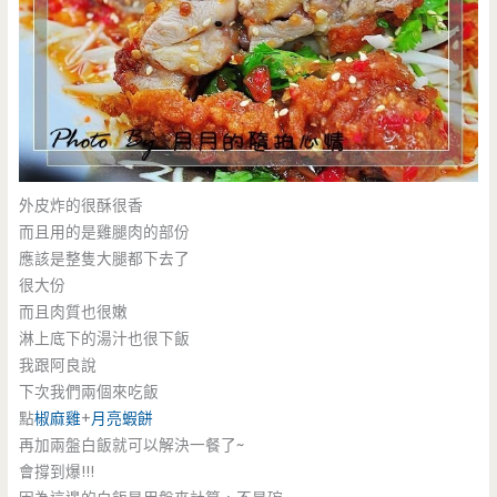
外皮炸的很酥很香
而且用的是雞腿肉的部份
應該是整隻大腿都下去了
很大份
而且肉質也很嫩
淋上底下的湯汁也很下飯
我跟阿良說
下次我們兩個來吃飯
點
椒麻雞
+
月亮蝦餅
再加兩盤白飯就可以解決一餐了~
會撐到爆!!!