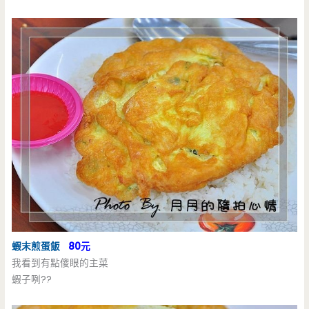
蝦末煎蛋飯
80元
我看到有點傻眼的主菜
蝦子咧??