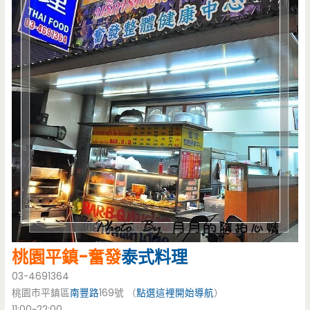
桃園平鎮-奮發
泰式料理
03-4691364
桃園市平鎮區
南豐路
169號 （
點選這裡開始導航
）
11:00~22:00