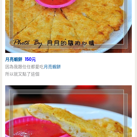
月亮蝦餅
150元
因為我跟任任都愛吃
月亮蝦餅
所以就又點了這個