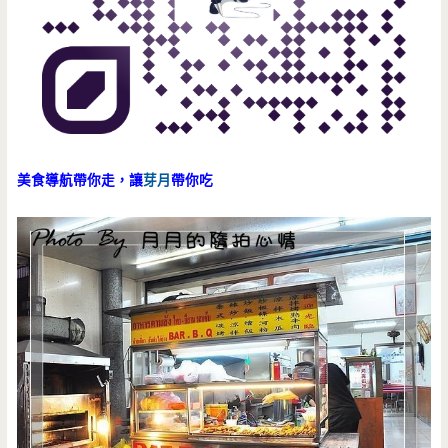
美食導航帶你走，讓
芽月
帶你吃