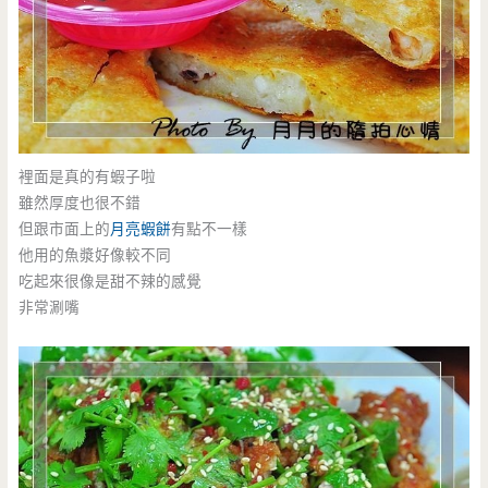
裡面是真的有蝦子啦
雖然厚度也很不錯
但跟市面上的
月亮蝦餅
有點不一樣
他用的魚漿好像較不同
吃起來很像是甜不辣的感覺
非常涮嘴