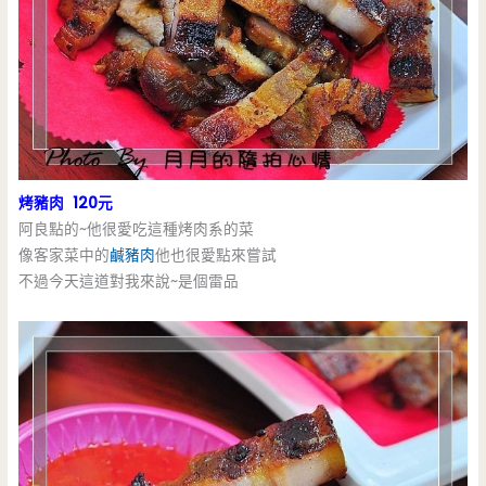
烤豬肉 120元
阿良點的~他很愛吃這種烤肉系的菜
像客家菜中的
鹹豬肉
他也很愛點來嘗試
不過今天這道對我來說~是個雷品