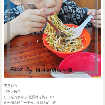
不是辣的
又有大蝦仁
任任吃的很開心~這樣就足夠了~XD
他一個人吃了一半去….很嚇人的小孩