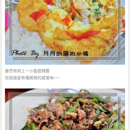
雖然有附上一小盤甜辣醬
但我總是有種稀微的感覺吶~~~