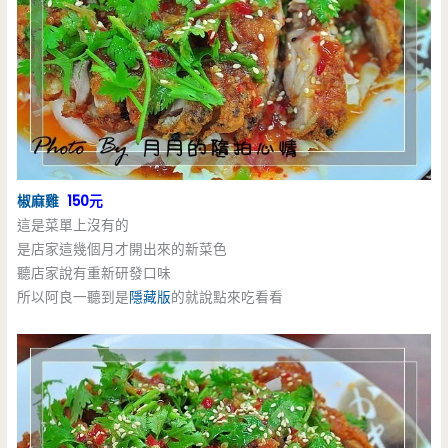
椒麻雞
150元
這是菜單上沒有的
是店家這幾個月才開出來的新菜色
聽店家說有重新研發口味
所以阿良一聽到是
隱藏版
的就說點來吃看看