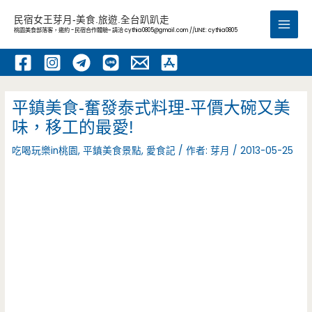
跳
民宿女王芽月-美食.旅遊.全台趴趴走
至
桃園美食部落客，邀約 -民宿合作體驗~ 請洽
cythia0805@gmail.com
//LINE: cythia0805
Main
主
要
Men
內
容
平鎮美食-奮發泰式料理-平價大碗又美
味，移工的最愛!
吃喝玩樂in桃園
,
平鎮美食景點
,
愛食記
/ 作者:
芽月
/
2013-05-25