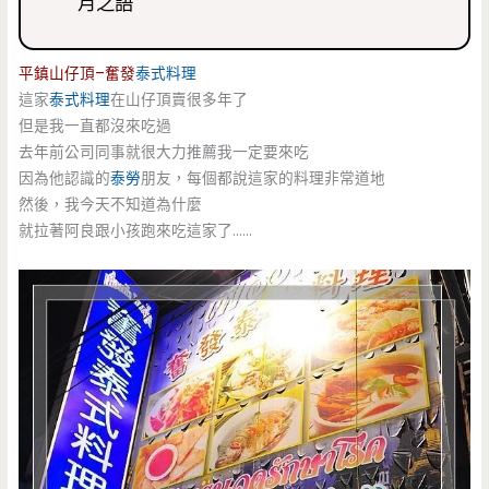
月之語
平鎮山仔頂–奮發
泰式料理
這家
泰式料理
在山仔頂賣很多年了
但是我一直都沒來吃過
去年前公司同事就很大力推薦我一定要來吃
因為他認識的
泰勞
朋友，每個都說這家的料理非常道地
然後，我今天不知道為什麼
就拉著阿良跟小孩跑來吃這家了……