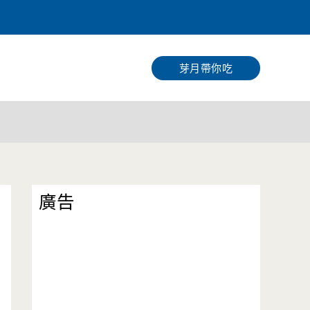
搜
尋
芽月帶你吃
廣告