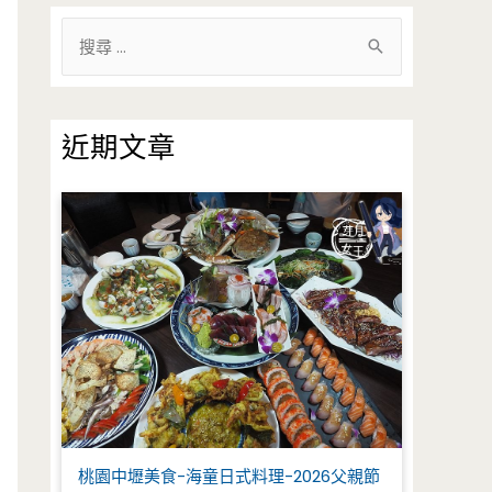
搜
尋
關
鍵
近期文章
字
:
桃園中壢美食-海童日式料理-2026父親節