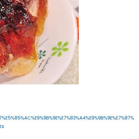
%A7%E5%85%AC%E9%9B%9E%E7%83%A4%E9%9B%9E%E7%87%
ts