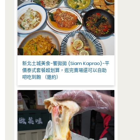
新北土城美食-饗拋拋 (Siam Kaprao)-平
價泰式套餐超划算，逛完賣場還可以自助
吧吃到飽 （邀約）