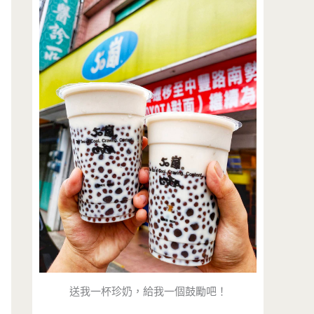
送我一杯珍奶，給我一個鼓勵吧！