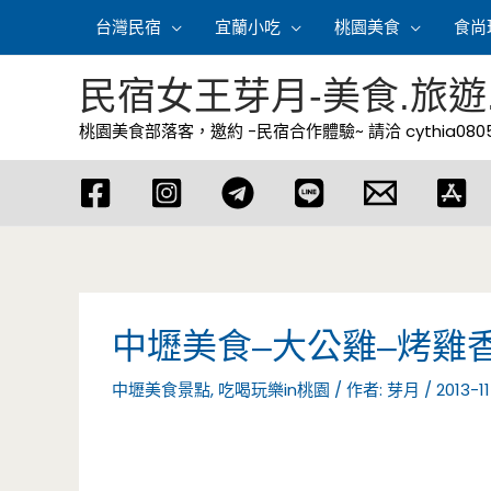
跳
台灣民宿
宜蘭小吃
桃園美食
食尚
至
主
民宿女王芽月-美食.旅遊
要
桃園美食部落客，邀約 -民宿合作體驗~ 請洽
cythia08
內
容
中壢美食–大公雞–烤雞
中壢美食景點
,
吃喝玩樂in桃園
/ 作者:
芽月
/
2013-11