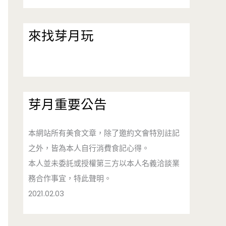
來找芽月玩
芽月重要公告
本網站所有美食文章，除了邀約文會特別註記
之外，皆為本人自行消費食記心得。
本人並未委託或授權第三方以本人名義洽談業
務合作事宜，特此聲明。
2021.02.03