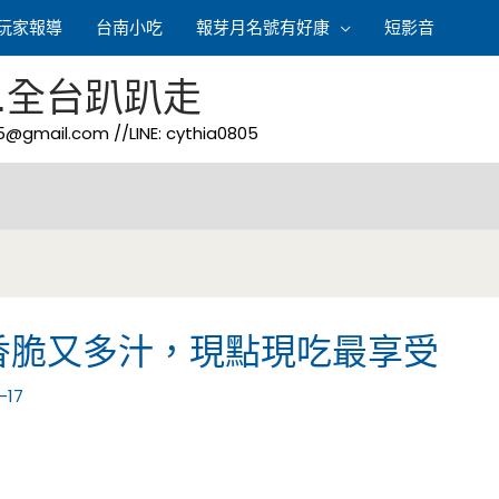
玩家報導
台南小吃
報芽月名號有好康
短影音
.全台趴趴走
05@gmail.com
//LINE: cythia0805
香脆又多汁，現點現吃最享受
-17