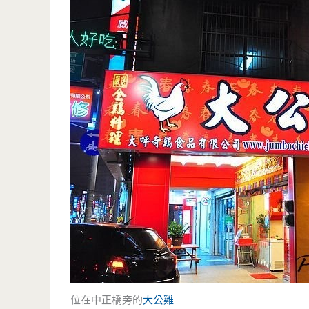
位在中正橋旁的
大公雞