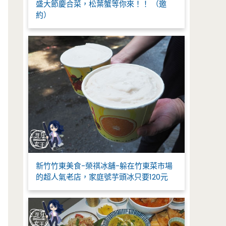
盛大節慶合菜，松葉蟹等你來！！ （邀
約）
新竹竹東美食-榮祺冰舖-躲在竹東菜市場
的超人氣老店，家庭號芋頭冰只要120元