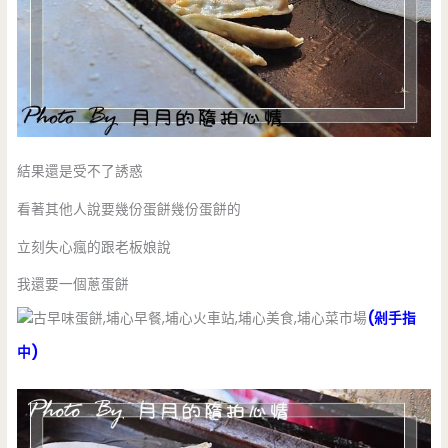
結果還是受不了誘惑
看著其他人說要幾份蛋餅幾份蛋餅的
立刻失心瘋的跟老板娘說
我還要一個蔥蛋餅
(剁手指
中)