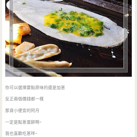
你可以選擇要點原味的還是加蔥
反正兩個價錢都一樣
那貪小便宜的阿月
一定是點蔥蛋餅啊~
我也喜歡吃蔥咩~