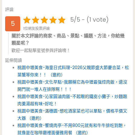
評論
5/5 - (1 vote)
5
1位網友投票評論
關於本文評論的商家、商品、景點、議題、方法，你給幾
顆星呢？
歡迎一起點擊星號參與評論唷！
延伸閱讀
桃園中壢美食-海童日式料理-2026父親節盛大節慶合菜，松
葉蟹等你來！！ （邀約）
桃園中壢美食-文化早點-我願稱它為中壢最強焢肉飯，還沒
開門就一堆人在排隊啊！！！
桃園中壢美食-沁家圓滷肉飯-不起眼的鐵皮小攤子，炒麵跟
肉羹湯超有味~好吃！
桃園中壢美食-滿穗園-想吃酒家菜也可以單點，價格平價又
大器 （邀約）
桃園中壢美食-饗燒肉亭-不用800元就有和牛牛排吃到飽，
就像是在咖啡廳裡面優雅用餐 （邀約）