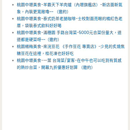
桃園中壢美食-羊霸天下羊肉爐（內壢旗艦店）-新店面新氣
象，內裝更寬敞嚕~~ （邀約）
桃園中壢美食-泰式奶茶老撾咖啡-士校對面亮眼的橘紅色老
厝，袋裝泰式飲料好好喝
桃園中壢美食-滿穗園 手路台灣菜-5000元合菜份量大，道
道都是硬菜呀~~（邀約）
桃園楊梅美食-來浣豆花 《手作豆花 專賣店》-少見的炙燒焦
糖豆花在這裡，桂花凍也好好吃
桃園中壢美食-一葉 台灣菜/宴客-在中午也可以吃到有質感
的熱炒台菜，開幕九折優惠好划算 （邀約）