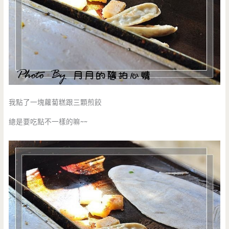
我點了一塊蘿蔔糕跟三顆煎餃
總是要吃點不一樣的嘛~~