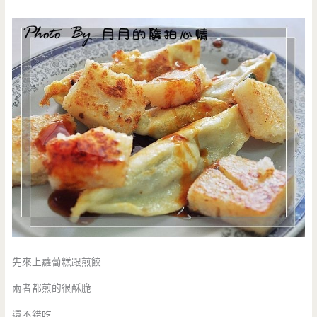
先來上蘿蔔糕跟煎餃
兩者都煎的很酥脆
還不錯吃