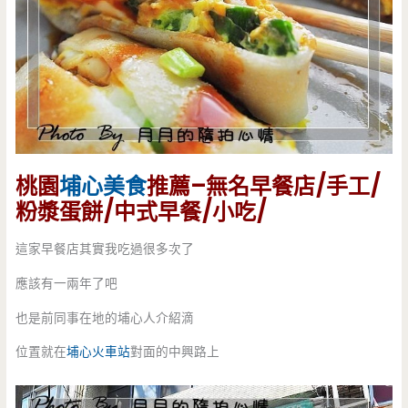
桃園
埔心美食
推薦–無名早餐店/手工/
粉漿蛋餅/中式早餐/小吃/
這家早餐店其實我吃過很多次了
應該有一兩年了吧
也是前同事在地的埔心人介紹滴
位置就在
埔心火車站
對面的中興路上