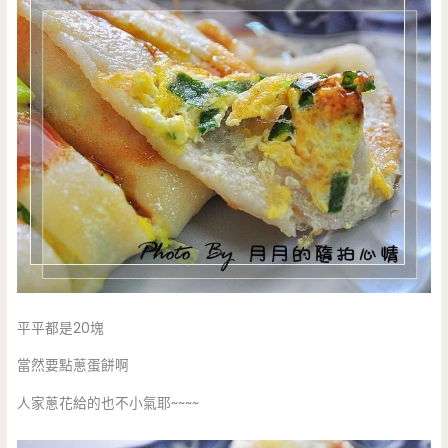
平平都是20塊
當然要點蔥蛋餅啊
人家蔥花給的也不小氣耶~~~~