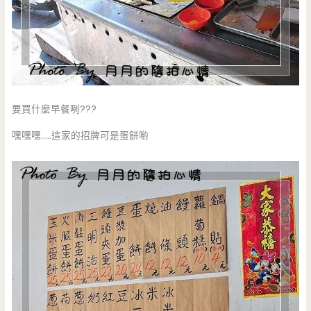
要買什麼早餐咧???
嘿嘿嘿…..這家的招牌可是蛋餅喲