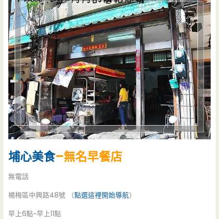
埔心美食
–無名早餐店
無電話
楊梅區中興路48號 （
點選這裡開始導航
）
早上6點~早上11點