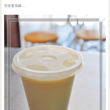
但依舊很鹹……