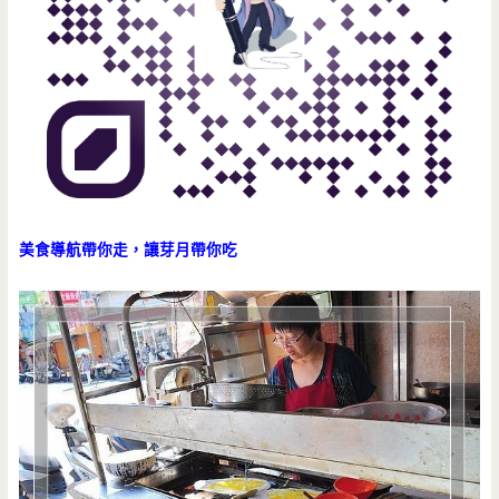
美食導航帶你走，讓芽月帶你吃