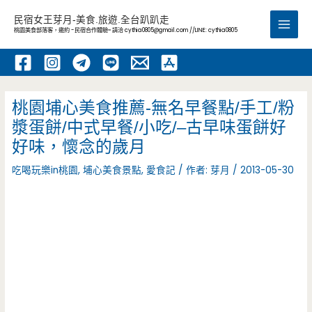
跳
民宿女王芽月-美食.旅遊.全台趴趴走
至
桃園美食部落客，邀約 -民宿合作體驗~ 請洽
cythia0805@gmail.com
//LINE: cythia0805
Main
主
要
Men
內
容
桃園埔心美食推薦-無名早餐點/手工/粉
漿蛋餅/中式早餐/小吃/–古早味蛋餅好
好味，懷念的歲月
吃喝玩樂in桃園
,
埔心美食景點
,
愛食記
/ 作者:
芽月
/
2013-05-30