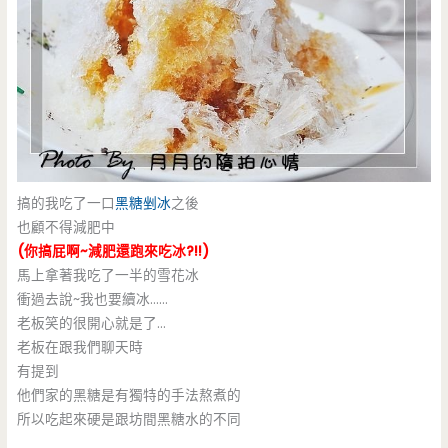
搞的我吃了一口
黑糖剉冰
之後
也顧不得減肥中
(你搞屁啊~減肥還跑來吃冰?!!)
馬上拿著我吃了一半的雪花冰
衝過去說~我也要續冰……
老板笑的很開心就是了…
老板在跟我們聊天時
有提到
他們家的黑糖是有獨特的手法熬煮的
所以吃起來硬是跟坊間黑糖水的不同