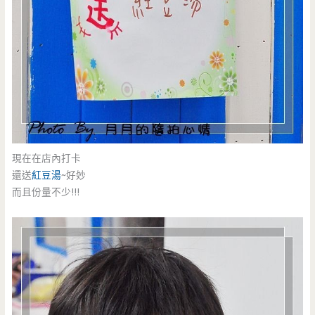
現在在店內打卡
還送
紅豆湯
~好妙
而且份量不少!!!