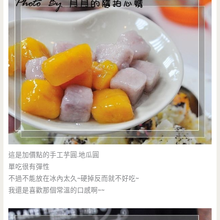
這是加價點的手工芋圓.地瓜圓
單吃很有彈性
不過不能放在冰內太久~硬掉反而就不好吃~
我還是喜歡那個常溫的口感啊~~