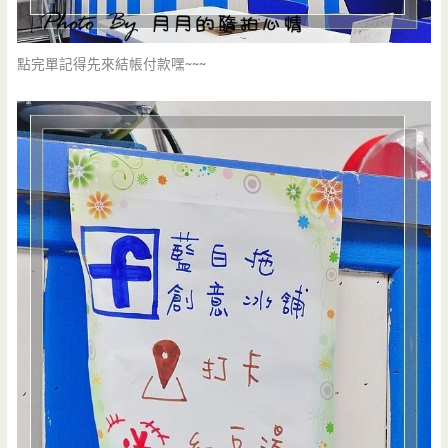
點完單記得先來結帳付款嘿~~~