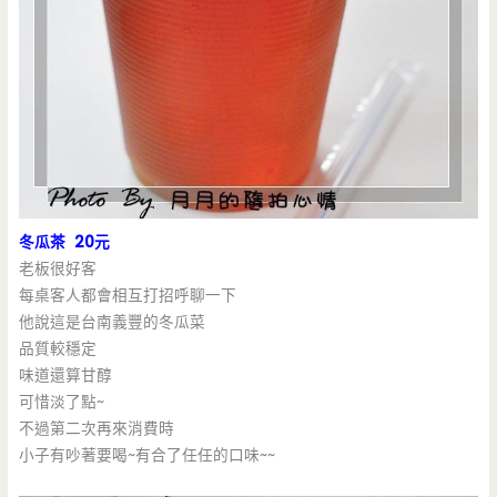
冬瓜茶 20元
老板很好客
每桌客人都會相互打招呼聊一下
他說這是台南義豐的冬瓜菜
品質較穩定
味道還算甘醇
可惜淡了點~
不過第二次再來消費時
小子有吵著要喝~有合了任任的口味~~