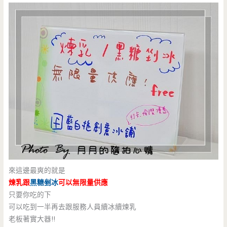
來這邊最爽的就是
煉乳跟
黑糖剉冰
可以無限量供應
只要你吃的下
可以吃到一半再去跟服務人員續冰續煉乳
老板著實大器!!