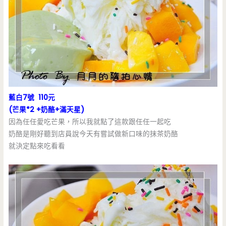
藍白7號 110元
(芒果*2 +奶酪+滿天星)
因為任任愛吃芒果，所以我就點了這款跟任任一起吃
奶酪是剛好聽到店員說今天有嘗試做新口味的抹茶奶酪
就決定點來吃看看