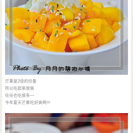
芒果是2倍的份量
所以吃起來很爽
任任也吃很多~~
今年夏天芒果吃好爽啊!!!