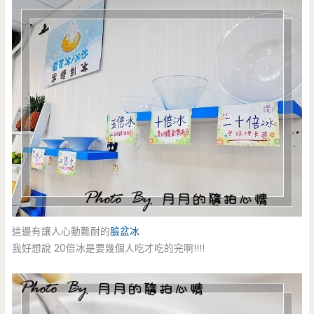
這邊有讓人心動難耐的
臉盆冰
我好想說 20倍冰是要幾個人吃才吃的完啊!!!!