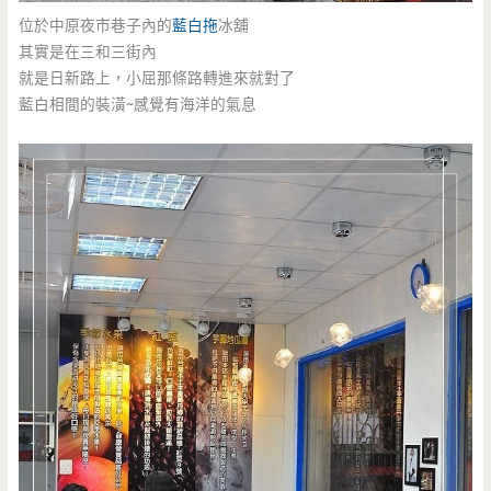
位於中原夜市巷子內的
藍白拖
冰舖
其實是在三和三街內
就是日新路上，小屈那條路轉進來就對了
藍白相間的裝潢~感覺有海洋的氣息