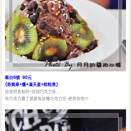
藍白6號 90元
(奇異果+醬+滿天星+粒粒黑)
這是阿良點的~這個巧克力狂…
有巧克力醬了還要有這種巧克力豆~肥死你啦!!!