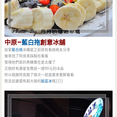
中原–
藍白拖
創意冰舖
這家
藍白拖
冰舖是之前就有看過格友分享
後來找了阿良來踩點吃看看
發現他們家的黑糖實在是太優了
又剛好有壽星免費送一道110元的冰品
所以我跟阿良跑了兩次~~就是要來嘗鮮看看
而且這邊還有超大碗的
臉盆冰
哦))))