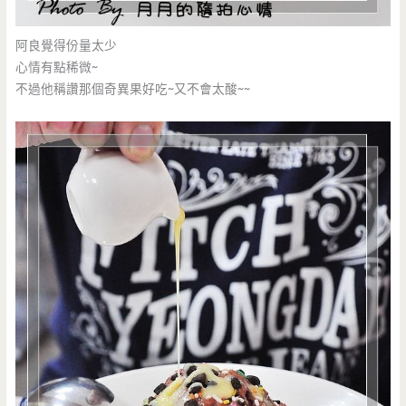
阿良覺得份量太少
心情有點稀微~
不過他稱讚那個奇異果好吃~又不會太酸~~