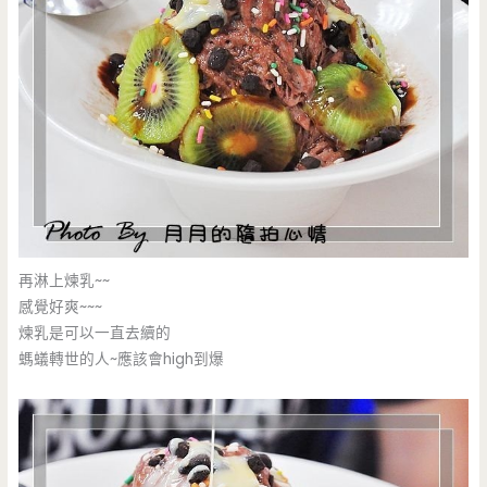
再淋上煉乳~~
感覺好爽~~~
煉乳是可以一直去續的
螞蟻轉世的人~應該會high到爆