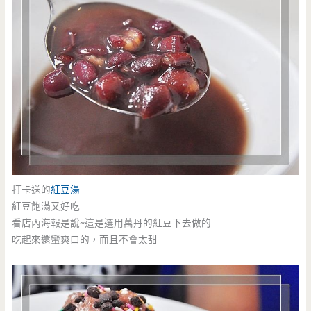
打卡送的
紅豆湯
紅豆飽滿又好吃
看店內海報是說~這是選用萬丹的紅豆下去做的
吃起來還蠻爽口的，而且不會太甜