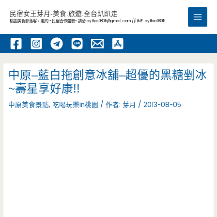
跳
民宿女王芽月-美食.旅遊.全台趴趴走
至
桃園美食部落客，邀約 -民宿合作體驗~ 請洽
cythia0805@gmail.com
//LINE: cythia0805
Main
主
要
Men
內
容
中原–藍白拖創意冰舖–超優的黑糖剉冰
~壽星享好康!!
中原美食景點
,
吃喝玩樂in桃園
/ 作者:
芽月
/
2013-08-05