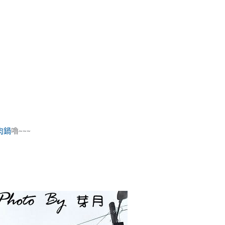
肉鍋
嚕~~~