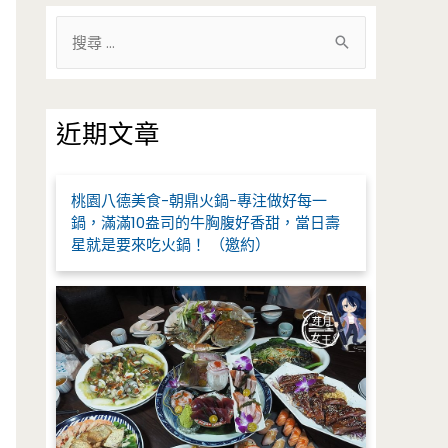
搜
尋
關
鍵
近期文章
字
:
桃園八德美食-朝鼎火鍋-專注做好每一
鍋，滿滿10盎司的牛胸腹好香甜，當日壽
星就是要來吃火鍋！ （邀約）