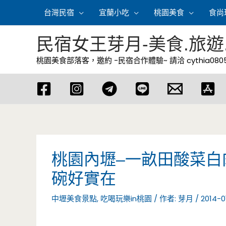
跳
台灣民宿
宜蘭小吃
桃園美食
食尚
至
主
民宿女王芽月-美食.旅遊
要
桃園美食部落客，邀約 -民宿合作體驗~ 請洽
cythia08
內
容
桃園內壢–一畝田酸菜白
碗好實在
中壢美食景點
,
吃喝玩樂in桃園
/ 作者:
芽月
/
2014-0