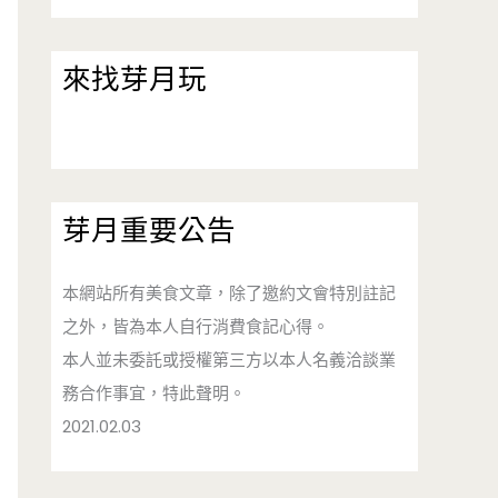
來找芽月玩
芽月重要公告
本網站所有美食文章，除了邀約文會特別註記
之外，皆為本人自行消費食記心得。
本人並未委託或授權第三方以本人名義洽談業
務合作事宜，特此聲明。
2021.02.03