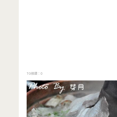
TG按讚：0