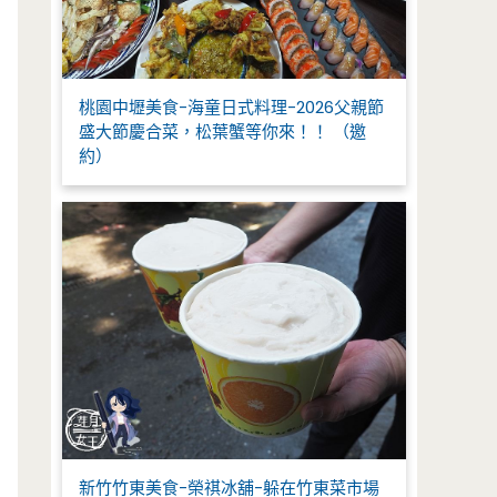
桃園中壢美食-海童日式料理-2026父親節
盛大節慶合菜，松葉蟹等你來！！ （邀
約）
新竹竹東美食-榮祺冰舖-躲在竹東菜市場