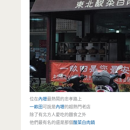
位在
內壢
最熱鬧的忠孝路上
一畝田
可說是
內壢
的超熱門老店
除了有北方人愛吃的麵食之外
他們最有名的還是那個
酸菜白肉鍋