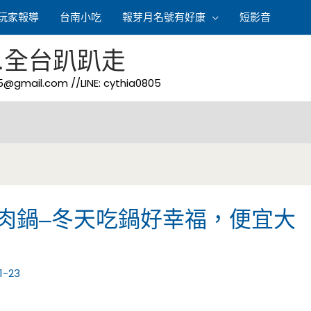
玩家報導
台南小吃
報芽月名號有好康
短影音
.全台趴趴走
05@gmail.com
//LINE: cythia0805
肉鍋–冬天吃鍋好幸福，便宜大
1-23