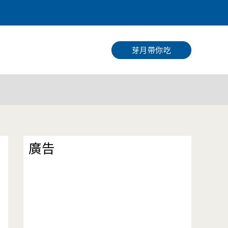
搜
尋
芽月帶你吃
廣告