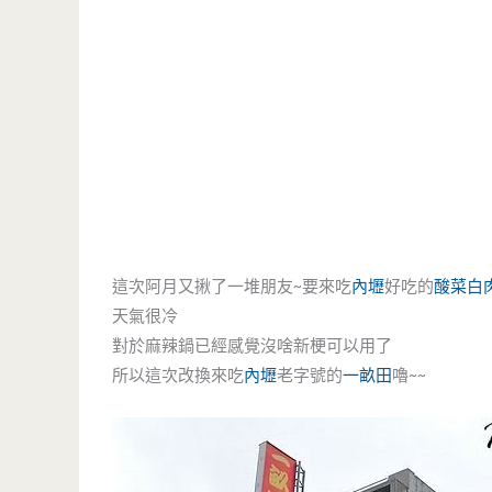
這次阿月又揪了一堆朋友~要來吃
內壢
好吃的
酸菜白
天氣很冷
對於麻辣鍋已經感覺沒啥新梗可以用了
所以這次改換來吃
內壢
老字號的
一畝田
嚕~~