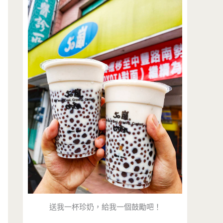
送我一杯珍奶，給我一個鼓勵吧！