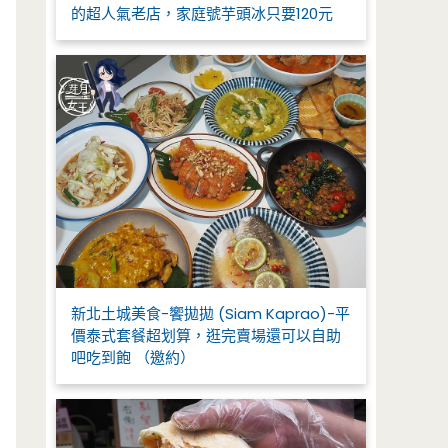
的超人氣老店，家庭號芋頭冰只要120元
新北土城美食-饗拋拋 (Siam Kaprao)-平
價泰式套餐超划算，逛完賣場還可以自助
吧吃到飽 （邀約）