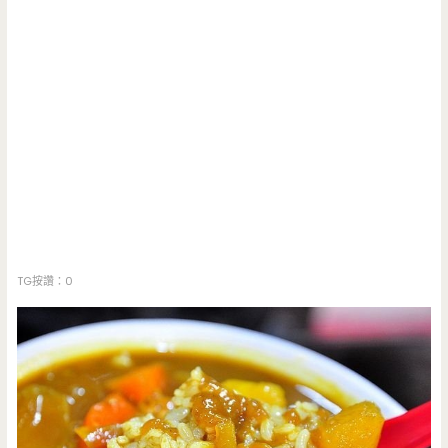
TG按讚：0