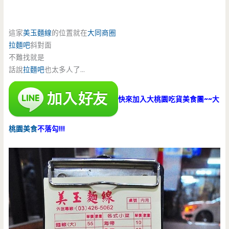
這家
美玉麵線
的位置就在
大同商圈
拉麵吧
斜對面
不難找就是
話說
拉麵吧
也太多人了…
快來加入大桃園吃貨美食團~~大
桃園美食
不落勾!!!