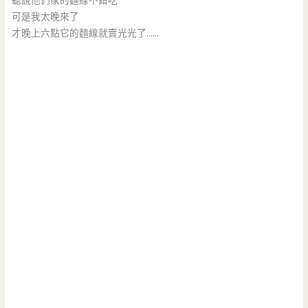
聽說他們家的麵線不錯吃
可是我太晚來了
才晚上六點它的麵線就賣光光了……