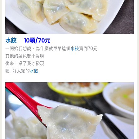
水餃
10顆/70元
一開始我想說，為什麼就單單這個
水餃
賣到70元
其他的菜色都不貴啊
後來上桌了我才發現
嗯…好大顆的
水餃