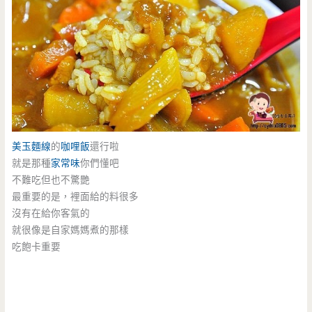
美玉麵線
的
咖哩飯
還行啦
就是那種
家常味
你們懂吧
不難吃但也不驚艷
最重要的是，裡面給的料很多
沒有在給你客氣的
就很像是自家媽媽煮的那樣
吃飽卡重要