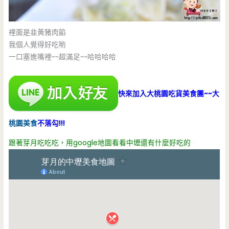
裡面是韭黃豬肉餡
我個人覺得好吃喲
一口塞進嘴裡~~超滿足~~哈哈哈哈
快來加入大桃園吃貨美食團~~大
桃園美食
不落勾!!!
跟著芽月吃吃吃，用google地圖看看中壢還有什麼好吃的