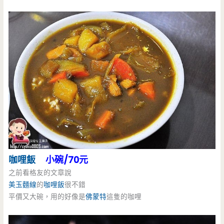
咖哩飯
小碗/70元
之前看格友的文章說
美玉麵線
的
咖哩飯
很不錯
平價又大碗，用的好像是
佛蒙特
這隻的咖哩