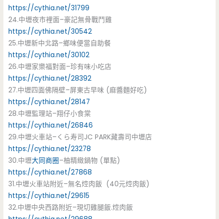
https://cythia.net/31799
24.中壢夜市裡面–豪記無骨戰鬥雞
https://cythia.net/30542
25.中壢新中北路–鄉味便當自助餐
https://cythia.net/30102
26.中壢家樂福對面–珍有味小吃店
https://cythia.net/28392
27.中壢四面佛隔壁–屏東古早味 (麻醬麵好吃)
https://cythia.net/28147
28.中壢監理站–翔仔小食棠
https://cythia.net/26846
29.中壢火車站–くら寿司JC PARK藏壽司中壢店
https://cythia.net/23278
30.中壢
大同商圈
–柚精緻鍋物 (單點)
https://cythia.net/27868
31.中壢火車站附近–無名焢肉飯 (40元焢肉飯)
https://cythia.net/29615
32.中壢中央西路附近–現切雞腿飯.焢肉飯