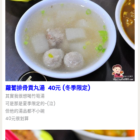
蘿蔔排骨貢丸湯 40元 (冬季限定)
其實我很想喝竹筍湯
可是那是夏季限定的~(泣)
但他的湯品都不小碗
40元很划算