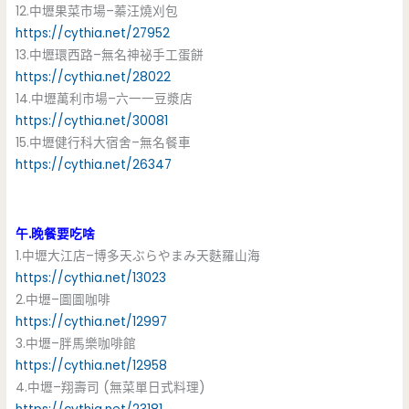
12.中壢果菜市場–蓁汪燒刈包
https://cythia.net/27952
13.中壢環西路–無名神祕手工蛋餅
https://cythia.net/28022
14.中壢萬利市場–六一一豆漿店
https://cythia.net/30081
15.中壢健行科大宿舍–無名餐車
https://cythia.net/26347
午.晚餐要吃啥
1.中壢大江店–博多天ぶらやまみ天麩羅山海
https://cythia.net/13023
2.中壢–圖圖咖啡
https://cythia.net/12997
3.中壢–胖馬樂咖啡館
https://cythia.net/12958
4.中壢–翔壽司 (無菜單日式料理)