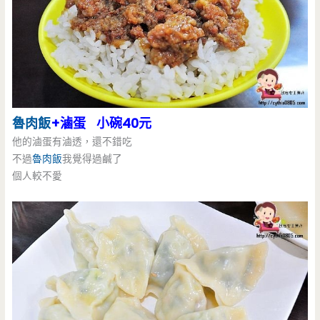
魯肉飯
+滷蛋 小碗40元
他的滷蛋有滷透，還不錯吃
不過
魯肉飯
我覺得過鹹了
個人較不愛