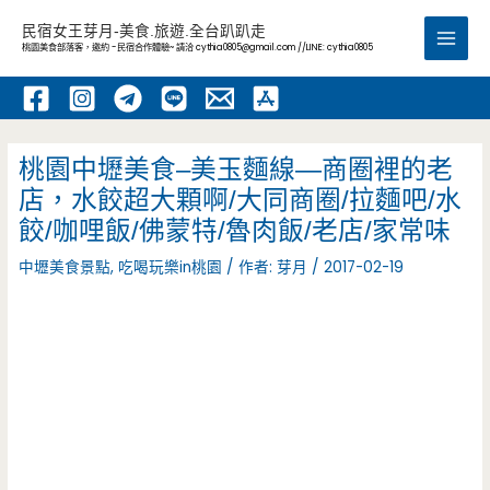
跳
民宿女王芽月-美食.旅遊.全台趴趴走
至
桃園美食部落客，邀約 -民宿合作體驗~ 請洽
cythia0805@gmail.com
//LINE: cythia0805
Main
主
要
Men
內
容
桃園中壢美食–美玉麵線—商圈裡的老
店，水餃超大顆啊/大同商圈/拉麵吧/水
餃/咖哩飯/佛蒙特/魯肉飯/老店/家常味
中壢美食景點
,
吃喝玩樂in桃園
/ 作者:
芽月
/
2017-02-19