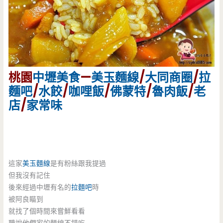
桃園
中壢美食
—
美玉麵線
/
大同商圈
/
拉
麵吧
/
水餃
/
咖哩飯
/
佛蒙特
/
魯肉飯
/
老
店
/
家常味
這家
美玉麵線
是有粉絲跟我提過
但我沒有記住
後來經過中壢有名的
拉麵吧
時
被阿良瞄到
就找了個時間來嘗鮮看看