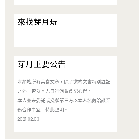
來找芽月玩
芽月重要公告
本網站所有美食文章，除了邀約文會特別註記
之外，皆為本人自行消費食記心得。
本人並未委託或授權第三方以本人名義洽談業
務合作事宜，特此聲明。
2021.02.03