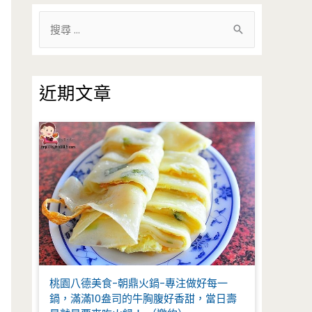
搜
尋
關
鍵
近期文章
字
:
桃園八德美食-朝鼎火鍋-專注做好每一
鍋，滿滿10盎司的牛胸腹好香甜，當日壽