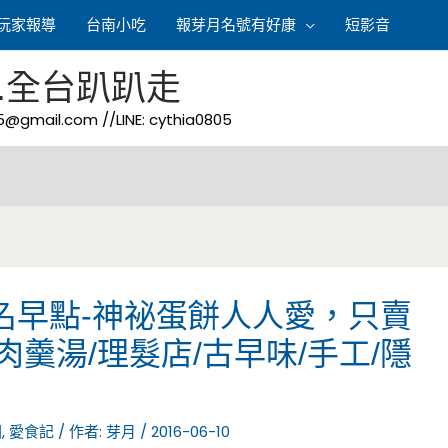
玩家報導
台南小吃
報芽月名號有好康
短影音
.全台趴趴走
05@gmail.com
//LINE: cythia0805
名早點-神祕蛋餅人人愛，只賣
肉羹湯/理髮店/古早味/手工/隱
園
,
愛食記
/ 作者:
芽月
/
2016-06-10