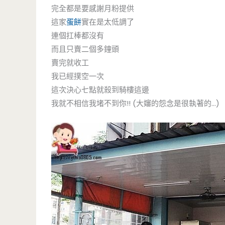
完全都是要感謝月粉提供
這家
蛋餅
實在是太低調了
連個扛棒都沒有
而且只賣二個多鐘頭
賣完就收工
我已經撲空一次
這次決心七點就殺到騎樓這邊
我就不相信我堵不到你!! (大嬸的怨念是很執著的…)