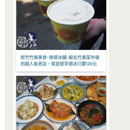
新竹竹東美食-榮祺冰舖-躲在竹東菜市場
的超人氣老店，家庭號芋頭冰只要120元