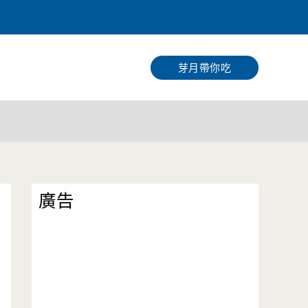
搜
尋
芽月帶你吃
廣告