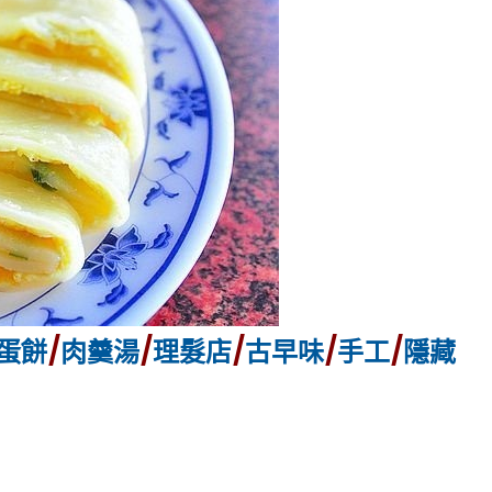
蛋餅
/
肉羹湯
/
理髮店
/
古早味
/
手工
/
隱藏