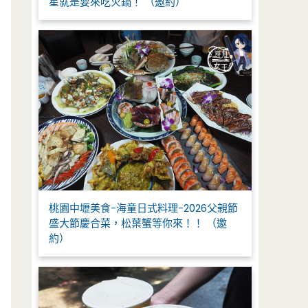
星就是要來吃火鍋！ （邀約）
桃園中壢美食-海童日式料理-2026父親節
盛大節慶合菜，松葉蟹等你來！！ （邀
約）