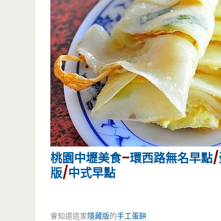
桃園
中壢美食
–
環西路無名早點
/
版
/
中式早點
會知道這家
隱藏版
的
手工
蛋餅