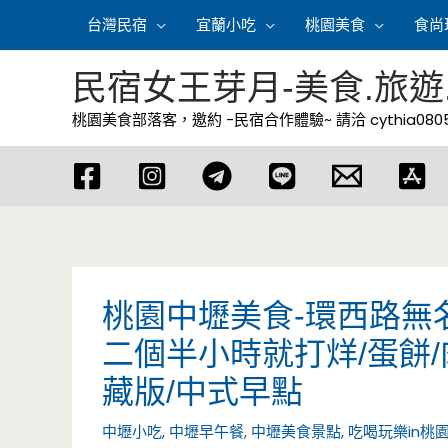
跳
台灣民宿
宜蘭小吃
桃園美食
食尚
至
主
民宿女王芽月-美食.旅遊
要
桃園美食部落客，邀約 -民宿合作體驗~ 請洽
cythia08
內
容
桃園中壢美食-環西路無
二個半小時就打烊/蛋餅/
藏版/中式早點
中壢小吃
,
中壢早午餐
,
中壢美食景點
,
吃喝玩樂in桃