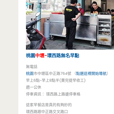
桃園
中壢-
環西路無名早點
無電話
桃園
市中壢區中正路764號 （
點選這裡開始導航
）
早上6點~早上8點半(賣完提早收工)
週一公休
停車資訊： 環西路上路邊停車格
這家早餐店是真的有夠妙的
環西路跟中正路交叉路口