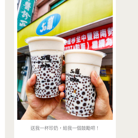
送我一杯珍奶，給我一個鼓勵吧！