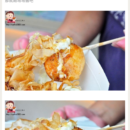
那就點塔塔醬吧