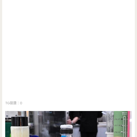
TG按讚：0