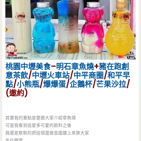
桃園
中壢美食
–
明石章魚燒
+
豬在跑創
意茶飲
/
中壢火車站
/
中平商圈
/
和平早
點
/
小熊瓶
/
爆爆蛋
/
企鵝杯
/
芒果沙拉
/
(邀約)
其實我的重點是要跟大家介紹章魚燒
可是我看到這麼多可愛的飲料之後
我還是默默的把這個當做首圖擺上來狹大家
各位觀眾