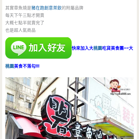
其實章魚燒是
豬在跑創意茶飲
的附屬品牌
每天下午三點才開賣
大概七點半就賣完了
也是超人氣商品
快來加入大
桃園
吃貨美食團~~大
桃園
美食不落勾!!!