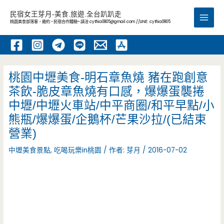
跳
民宿女王芽月-美食.旅遊.全台趴趴走
至
桃園美食部落客，邀約 -民宿合作體驗~ 請洽
cythia0805@gmail.com
//LINE: cythia0805
Main
主
要
Men
內
容
桃園中壢美食-明石章魚燒 豬在跑創意
茶飲-脆皮章魚燒有口感，爆爆蛋襲捲
中壢/中壢火車站/中平商圈/和平早點/小
熊瓶/爆爆蛋/企鵝杯/芒果沙拉/(已結束
營業)
中壢美食景點
,
吃喝玩樂in桃園
/ 作者:
芽月
/
2016-07-02