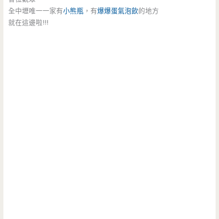
全中壢唯一一家有
小熊瓶
，有
爆爆蛋
氣泡飲
的地方
就在這邊啦!!!