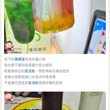
底下的
爆爆蛋
有很多種口味
我也搞不懂到底要選什麼比較好
乾脆做綜合的
氣泡飲
，顏色再給店員搭就好
就跟台南那個潄口水海洋珍珠很像
不過豬在跑這款
氣泡飲
還蠻好喝的就是