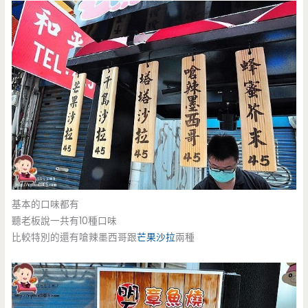
基本的口味都有
聽老板說一共有10種口味
比較特別的還有嗆辣墨西哥跟
芒果沙拉
兩種