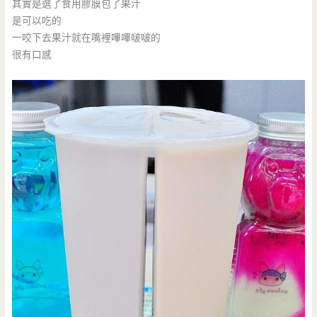
其實是選了食用膠膜包了果汁
是可以吃的
一咬下去果汁就在嘴裡嗶嗶啵啵的
很有口感