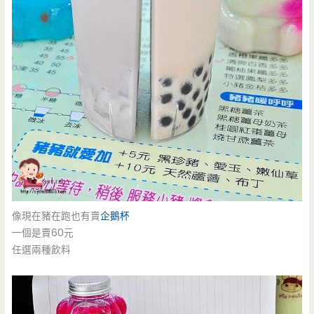
像現在豬在跑也有賣
企鵝杯
一個是賣60元
任選兩種飲料