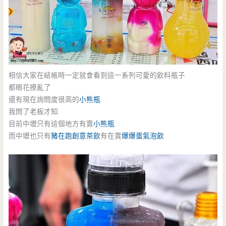
相信大家在結帳時一定就會看到這一系列可愛的飲料瓶子
都眼花撩亂了
還有現在詢問度很高的
小熊瓶
我問了老板才知
目前中壢只有這個地方有賣
小熊瓶
而中壢也只有
豬在跑創意茶飲
有在賣
爆爆蛋
氣泡飲