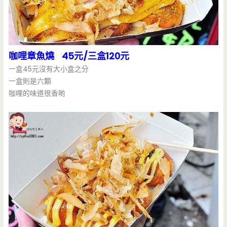
咖哩章魚燒 45元/三盒120元
一盒45元沒有大小盒之分
一盒則是六顆
咖哩的味道很香喲