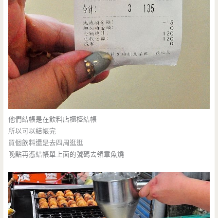
他們結帳是在飲料店櫃檯結帳
所以可以結帳完
買個飲料還是去四周逛逛
晚點再憑結帳單上面的號碼去領章魚燒