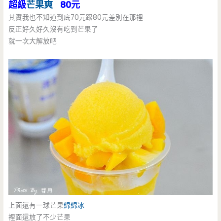
超級
芒果爽
80元
其實我也不知道到底70元跟80元差別在那裡
反正好久好久沒有吃到芒果了
就一次大解放吧
上面還有一球芒果
綿綿冰
裡面還放了不少芒果