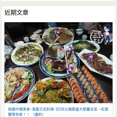
關
鍵
近期文章
字
:
桃園中壢美食-海童日式料理-2026父親節盛大節慶合菜，松葉
蟹等你來！！ （邀約）