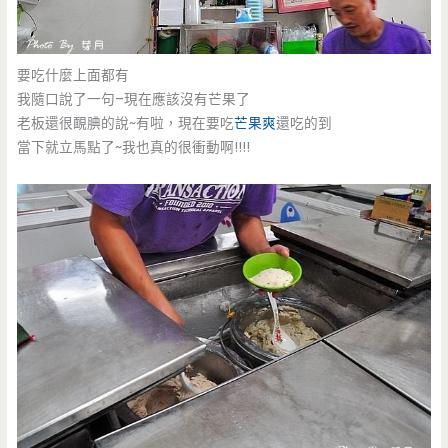
要吃什麼上面都有
我隨口說了一句–現在應該沒有芒果了
老板還很靦腆的說~有啦，現在要吃
芒果爽
還吃的到
當下就立馬點了~我也真的很衝動啊!!!!