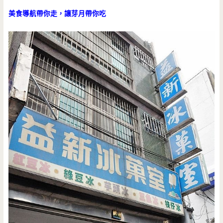
美食導航帶你走，讓芽月帶你吃