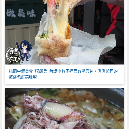
桃園中壢美食-喫餅兵-內壢小巷子裡面有驚喜包，滿滿起司的
披薩包好美味呀~