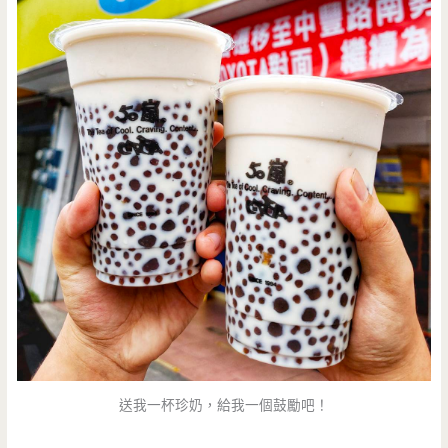
送我一杯珍奶，給我一個鼓勵吧！