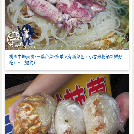
桃園中壢美食-一葉台菜-換季又有新菜色，小卷米粉鍋新鮮好
吃耶~ （邀約）