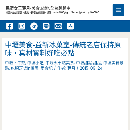
跳
民宿女王芽月-美食.旅遊.全台趴趴走
至
桃園美食部落客，邀約 -民宿合作體驗~ 請洽
cythia0805@gmail.com
//LINE: cythia0805
Main
主
要
Men
內
容
中壢美食-益新冰菓室-傳統老店保持原
味，真材實料好吃必點
中壢下午茶
,
中壢小吃
,
中壢火車站美食
,
中壢甜點.甜品
,
中壢美食景
點
,
吃喝玩樂in桃園
,
愛食記
/ 作者:
芽月
/
2015-09-24