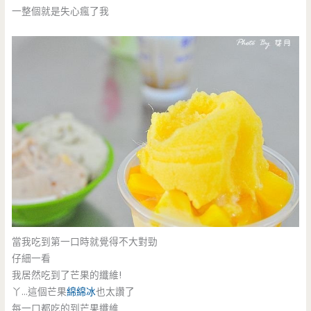
一整個就是失心瘋了我
當我吃到第一口時就覺得不大對勁
仔細一看
我居然吃到了芒果的纖維!
丫…這個芒果
綿綿冰
也太讚了
每一口都吃的到芒果纖維