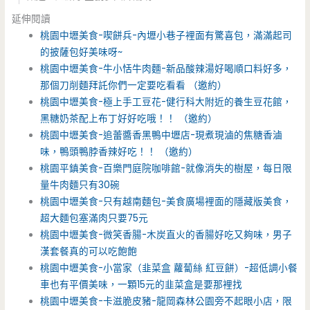
延伸閱讀
桃園中壢美食-喫餅兵-內壢小巷子裡面有驚喜包，滿滿起司
的披薩包好美味呀~
桃園中壢美食-牛小恬牛肉麵-新品酸辣湯好喝順口料好多，
那個刀削麵拜託你們一定要吃看看 （邀約）
桃園中壢美食-極上手工豆花-健行科大附近的養生豆花館，
黑糖奶茶配上布丁好好吃哦！！ （邀約）
桃園中壢美食-追蕾醬香黑鴨中壢店-現煮現滷的焦糖香滷
味，鴨頭鴨脖香辣好吃！！ （邀約）
桃園平鎮美食-百樂門庭院咖啡館-就像消失的樹屋，每日限
量牛肉麵只有30碗
桃園中壢美食-只有越南麵包-美食廣場裡面的隱藏版美食，
超大麵包塞滿肉只要75元
桃園中壢美食-微笑香腸-木炭直火的香腸好吃又夠味，男子
漢套餐真的可以吃飽飽
桃園中壢美食-小當家（韭菜盒 蘿蔔絲 紅豆餅）-超低調小餐
車也有平價美味，一顆15元的韭菜盒是要那裡找
桃園中壢美食-卡滋脆皮豬-龍岡森林公園旁不起眼小店，限