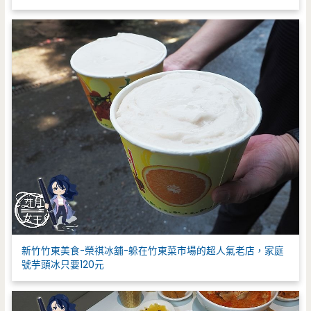
新竹竹東美食-榮祺冰舖-躲在竹東菜市場的超人氣老店，家庭
號芋頭冰只要120元