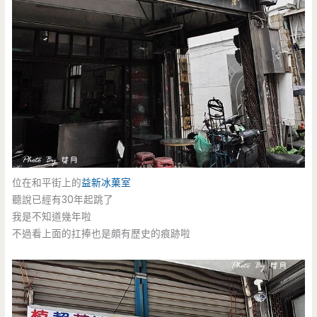
位在和平街上的
益新冰菓室
聽說已經有30年起跳了
我是不知道幾年啦
不過看上面的扛捧也是頗有歷史的痕跡啦