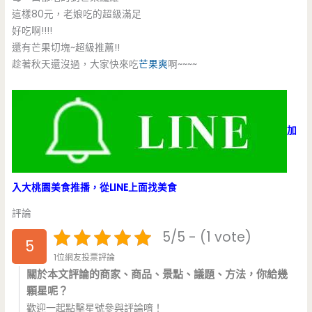
這樣80元，老娘吃的超級滿足
好吃啊!!!!
還有芒果切塊~超級推薦!!
趁著秋天還沒過，大家快來吃
芒果爽
啊~~~~
加
入大桃園美食推播，從LINE上面找美食
評論
5/5 - (1 vote)
5
1位網友投票評論
關於本文評論的商家、商品、景點、議題、方法，你給幾
顆星呢？
歡迎一起點擊星號參與評論唷！