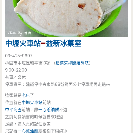
中壢火車站
–
益新冰菓室
03-425-9697
桃園市中壢區和平街13號 （
點選這裡開始導航
）
9:00~22:00
有事才公休
停車資訊：建議停中央東路88號對面公七停車場再走過來
這家算是
老店
了
位置就在
中壢火車站
前站
中平商圈
前端，離
一心蔥油餅
不遠
之前阿良讀書的時候就曾來吃過
是說，這人真的記性很差
只記得
一心蔥油餅
跟榕樹下綿線冰