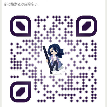
卻把這家老冰店給忘了~