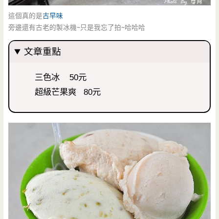
這個真的是
古早味
旁邊還有古老的製冰機~只是我忘了拍~哈哈哈
文章重點
三色冰 50元
超級芒果爽 80元