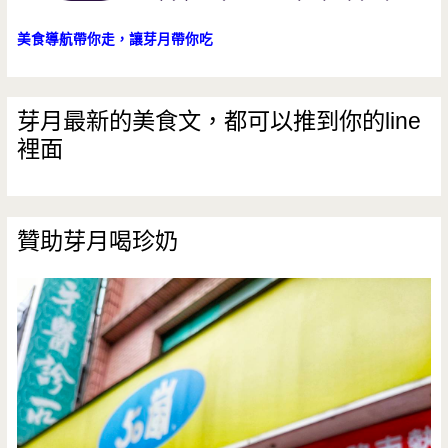
美食導航帶你走，讓芽月帶你吃
芽月最新的美食文，都可以推到你的line
裡面
贊助芽月喝珍奶