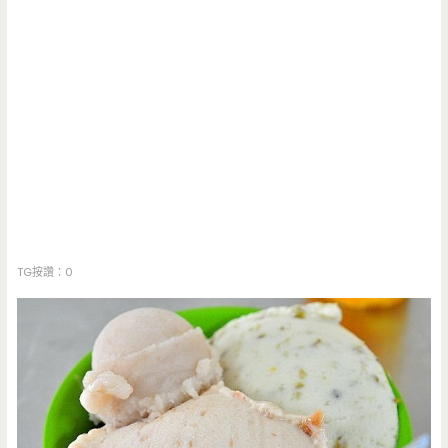
TG按讚：0