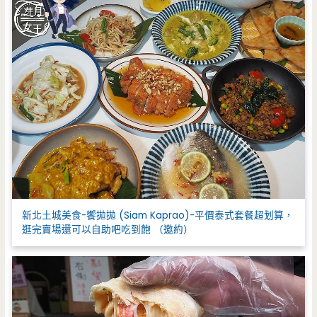
新北土城美食-饗拋拋 (Siam Kaprao)-平價泰式套餐超划算，
逛完賣場還可以自助吧吃到飽 （邀約）