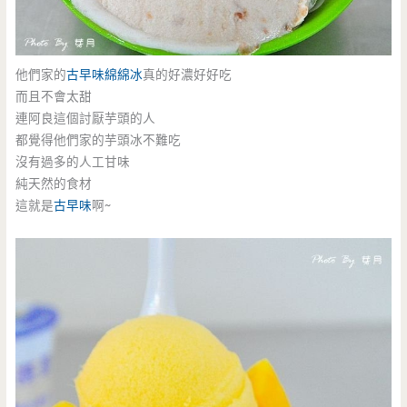
他們家的
古早味
綿綿冰
真的好濃好好吃
而且不會太甜
連阿良這個討厭芋頭的人
都覺得他們家的芋頭冰不難吃
沒有過多的人工甘味
純天然的食材
這就是
古早味
啊~