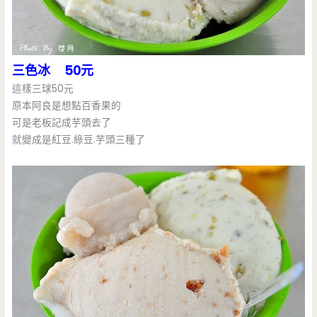
三色冰 50元
這樣三球50元
原本阿良是想點百香果的
可是老板記成芋頭去了
就變成是紅豆.綠豆.芋頭三種了