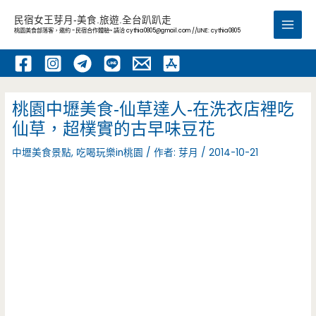
跳
民宿女王芽月-美食.旅遊.全台趴趴走
至
桃園美食部落客，邀約 -民宿合作體驗~ 請洽
cythia0805@gmail.com
//LINE: cythia0805
Main
主
要
Men
內
容
桃園中壢美食-仙草達人-在洗衣店裡吃
仙草，超樸實的古早味豆花
中壢美食景點
,
吃喝玩樂in桃園
/ 作者:
芽月
/
2014-10-21