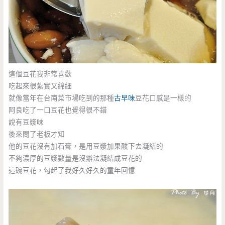
這個豆花我非常喜歡
吃起來很紮實又綿細
就像當年在台南菜市場吃到的那種
古早味
豆花口感是一樣的
阿良吃了一口豆花也覺得很不錯
說有豆漿味
後來問了老板才知
他的豆花沒有加石膏，是用豆漿加果酸下去凝結的
不夠濃厚的豆漿數量是沒辦法凝結成豆花的
這碗豆花，勾起了我好久好久的童年回憶