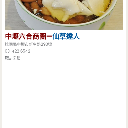
中壢六合商圈—
仙草達人
桃園縣中壢市新生路293號
03-422 6542
11點~21點