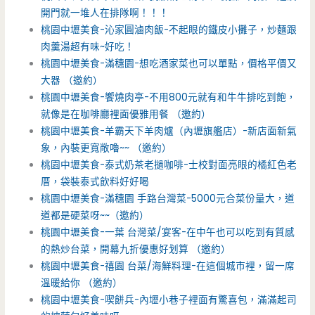
開門就一堆人在排隊啊！！！
桃園中壢美食-沁家圓滷肉飯-不起眼的鐵皮小攤子，炒麵跟
肉羹湯超有味~好吃！
桃園中壢美食-滿穗園-想吃酒家菜也可以單點，價格平價又
大器 （邀約）
桃園中壢美食-饗燒肉亭-不用800元就有和牛牛排吃到飽，
就像是在咖啡廳裡面優雅用餐 （邀約）
桃園中壢美食-羊霸天下羊肉爐（內壢旗艦店）-新店面新氣
象，內裝更寬敞嚕~~ （邀約）
桃園中壢美食-泰式奶茶老撾咖啡-士校對面亮眼的橘紅色老
厝，袋裝泰式飲料好好喝
桃園中壢美食-滿穗園 手路台灣菜-5000元合菜份量大，道
道都是硬菜呀~~（邀約）
桃園中壢美食-一葉 台灣菜/宴客-在中午也可以吃到有質感
的熱炒台菜，開幕九折優惠好划算 （邀約）
桃園中壢美食-禧園 台菜/海鮮料理-在這個城市裡，留一席
溫暖給你 （邀約）
桃園中壢美食-喫餅兵-內壢小巷子裡面有驚喜包，滿滿起司