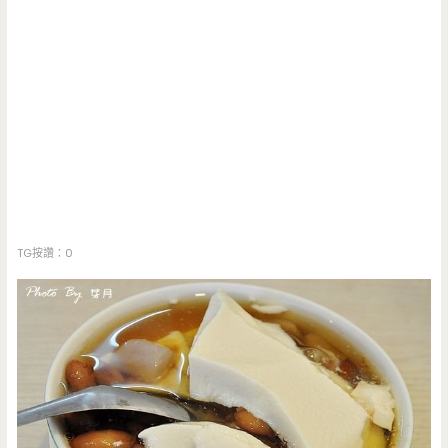
TG按讚：0