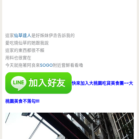
這家
仙草達人
是好姊妹伊丞告訴我的
愛吃燒仙草的她跟我說
這家的東西都很不賴
用料也很實在
今天就拖著阿良來
SOGO
附近嘗鮮看看嚕
快來加入大桃園吃貨美食團~~大
桃園美食不落勾!!!