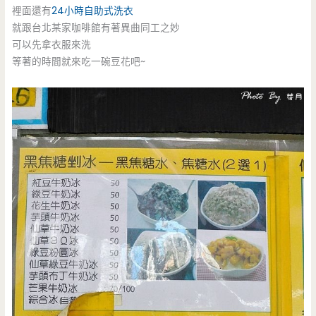
裡面還有
24小時自助式洗衣
就跟台北某家咖啡館有著異曲同工之妙
可以先拿衣服來洗
等著的時間就來吃一碗豆花吧~