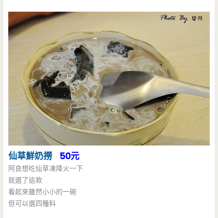
仙草鮮奶撈
50元
阿良想吃仙草凍降火一下
就選了這款
看起來雖然小小的一碗
但可以選四種料