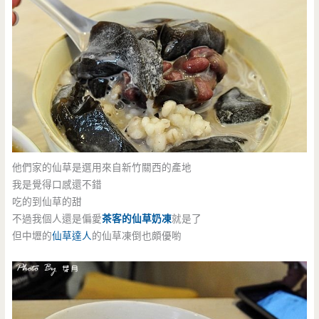
他們家的仙草是選用來自新竹關西的產地
我是覺得口感還不錯
吃的到仙草的甜
不過我個人還是偏愛
茶客的仙草奶凍
就是了
但中壢的
仙草達人
的仙草凍倒也頗優喲