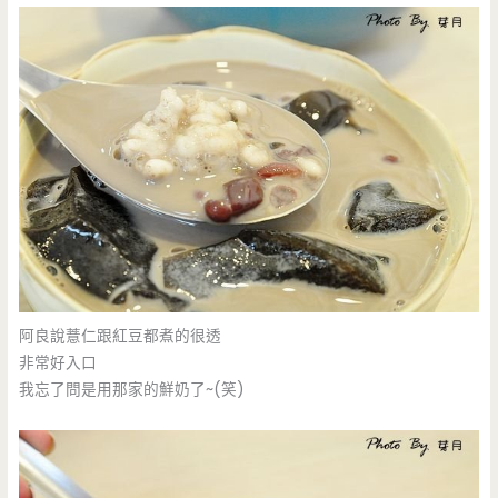
阿良說薏仁跟紅豆都煮的很透
非常好入口
我忘了問是用那家的鮮奶了~(笑)