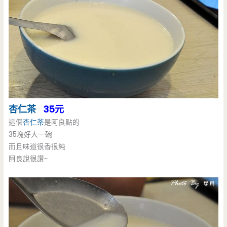
杏仁茶
35元
這個
杏仁茶
是阿良點的
35塊好大一碗
而且味道很香很純
阿良說很讚~