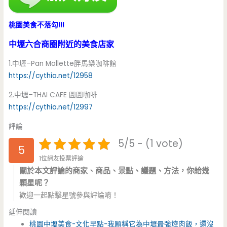
桃園美食不落勾!!!
中壢六合商圈附近的美食店家
1.中壢–Pan Mallette胖馬樂咖啡館
https://cythia.net/12958
2.中壢–THAI CAFE 圖圖咖啡
https://cythia.net/12997
評論
5/5 - (1 vote)
5
1位網友投票評論
關於本文評論的商家、商品、景點、議題、方法，你給幾
顆星呢？
歡迎一起點擊星號參與評論唷！
延伸閱讀
桃園中壢美食-文化早點-我願稱它為中壢最強焢肉飯，還沒