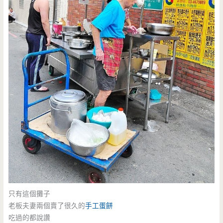
只有這個攤子
老板夫妻兩個賣了很久的
手工蛋餅
吃過的都說讚