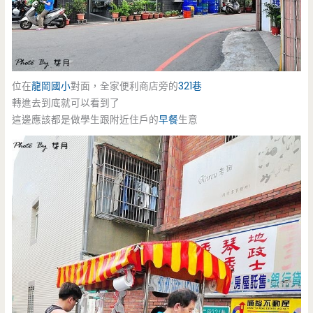
位在
龍岡國小
對面，全家便利商店旁的
321巷
轉進去到底就可以看到了
這邊應該都是做學生跟附近住戶的
早餐
生意