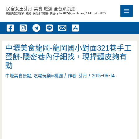
跳
民宿女王芽月-美食.旅遊.全台趴趴走
至
桃園美食部落客，邀約 -民宿合作體驗~ 請洽
cythia0805@gmail.com
//LINE: cythia0805
Main
主
要
Men
內
容
中壢美食龍岡-龍岡國小對面321巷手工
蛋餅-隱密巷內仔細找，現捍麵皮夠有
勁
中壢美食景點
,
吃喝玩樂in桃園
/ 作者:
芽月
/
2015-05-14