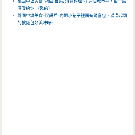
桃園中壢美食-禧園 台菜/海鮮料理-在這個城市裡，留一席
溫暖給你 （邀約）
桃園中壢美食-喫餅兵-內壢小巷子裡面有驚喜包，滿滿起司
的披薩包好美味呀~