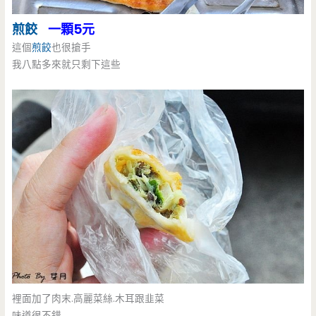
煎餃
一顆5元
這個
煎餃
也很搶手
我八點多來就只剩下這些
裡面加了肉末.高麗菜絲.木耳跟韭菜
味道很不錯