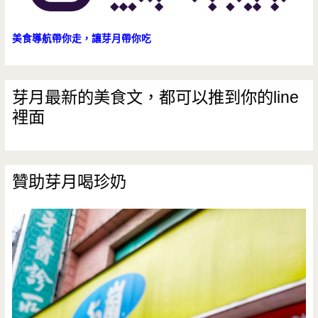
美食導航帶你走，讓芽月帶你吃
芽月最新的美食文，都可以推到你的line
裡面
贊助芽月喝珍奶