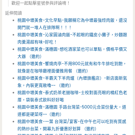
歡迎一起點擊星號參與評論唷！
延伸閱讀
桃園中壢美食-文化早點-我願稱它為中壢最強焢肉飯，還沒
開門就一堆人在排隊啊！！！
桃園中壢美食-沁家圓滷肉飯-不起眼的鐵皮小攤子，炒麵跟
肉羹湯超有味~好吃！
桃園中壢美食-滿穗園-想吃酒家菜也可以單點，價格平價又
大器 （邀約）
桃園中壢美食-饗燒肉亭-不用800元就有和牛牛排吃到飽，
就像是在咖啡廳裡面優雅用餐 （邀約）
桃園中壢美食-羊霸天下羊肉爐（內壢旗艦店）-新店面新氣
象，內裝更寬敞嚕~~ （邀約）
桃園中壢美食-泰式奶茶老撾咖啡-士校對面亮眼的橘紅色老
厝，袋裝泰式飲料好好喝
桃園中壢美食-滿穗園 手路台灣菜-5000元合菜份量大，道
道都是硬菜呀~~（邀約）
桃園中壢美食-一葉 台灣菜/宴客-在中午也可以吃到有質感
的熱炒台菜，開幕九折優惠好划算 （邀約）