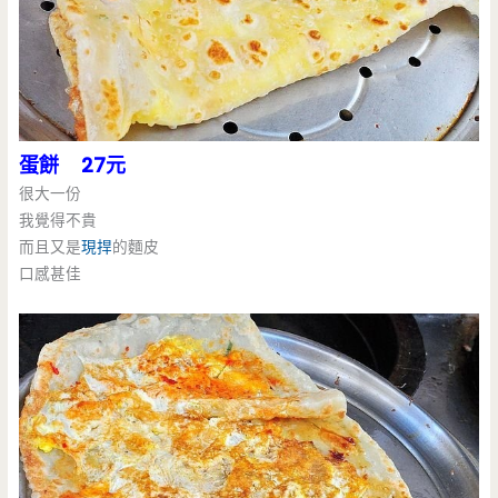
蛋餅 27元
很大一份
我覺得不貴
而且又是
現捍
的麵皮
口感甚佳