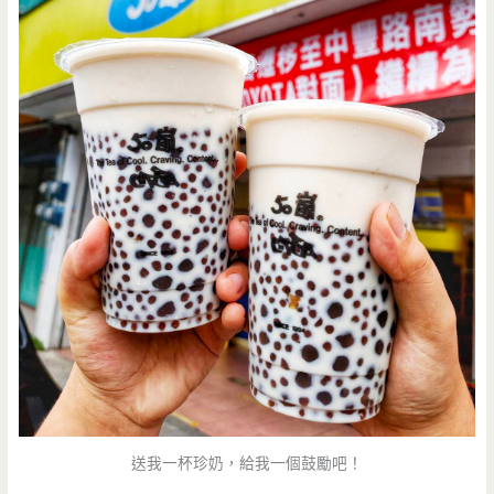
送我一杯珍奶，給我一個鼓勵吧！