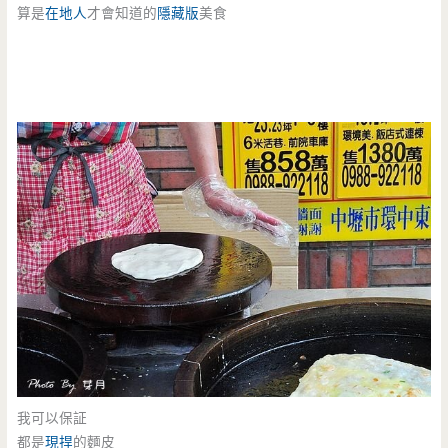
算是
在地人
才會知道的
隱藏版
美食
我可以保証
都是
現捍
的麵皮