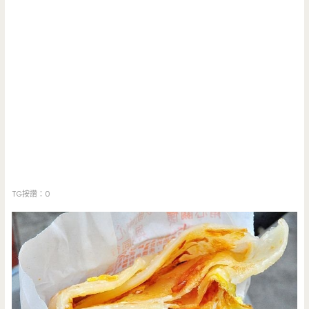
TG按讚：0