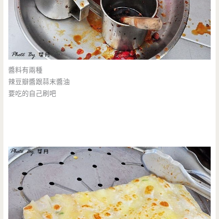
醬料有兩種
辣豆瓣醬跟蒜末醬油
要吃的自己刷吧