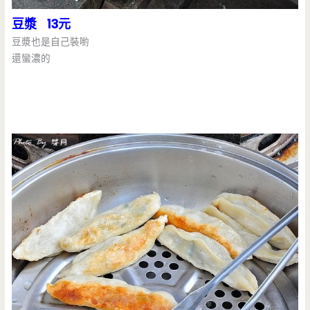
豆漿 13元
豆漿也是自己裝喲
還蠻濃的