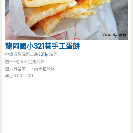
龍岡國小
321巷
手工蛋餅
中壢區龍岡路二段
321巷
39弄
週一~週五不定期公休
週六日營業，下雨天也公休
早上6:00~11:00