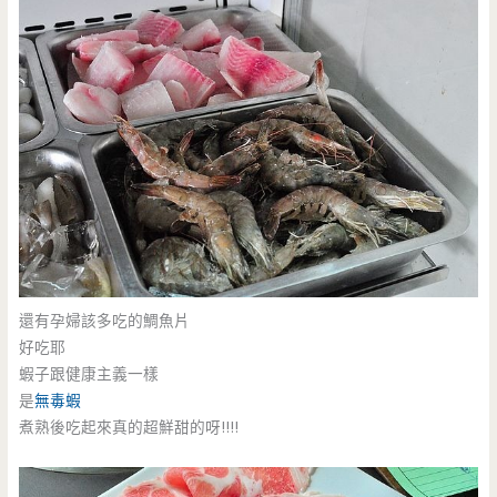
還有孕婦該多吃的鯛魚片
好吃耶
蝦子跟健康主義一樣
是
無毒蝦
煮熟後吃起來真的超鮮甜的呀!!!!