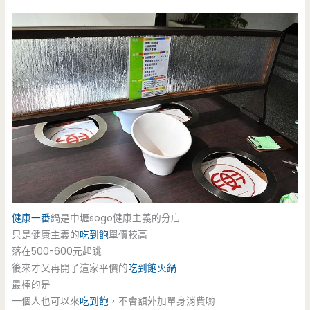
健康一番
鍋是中壢sogo健康主義的分店
只是健康主義的
吃到飽
單價較高
落在500-600元起跳
後來才又再開了這家平價的
吃到飽
火鍋
最棒的是
一個人也可以來
吃到飽
，不會額外加單身消費喲