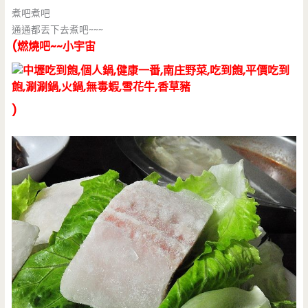
煮吧煮吧
通通都丟下去煮吧~~~
(燃燒吧~~小宇宙
)