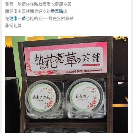
我第一胎懷任任時就很愛吃健康主義
而健康主義裡面最好吃的
香草豬
肉
在
健康一番
也吃的到~一樣是無限續點
非常划算