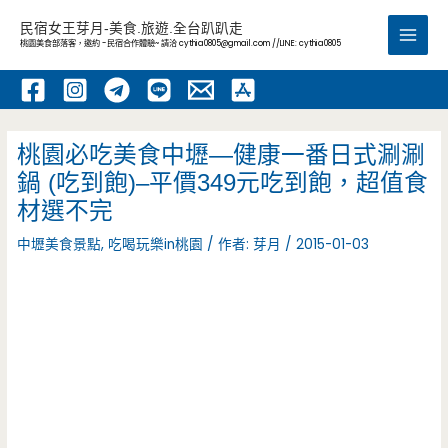
跳
民宿女王芽月-美食.旅遊.全台趴趴走
至
桃園美食部落客，邀約 -民宿合作體驗~ 請洽
cythia0805@gmail.com
//LINE: cythia0805
Main
主
要
Men
內
容
桃園必吃美食中壢—健康一番日式涮涮
鍋 (吃到飽)–平價349元吃到飽，超值食
材選不完
中壢美食景點
,
吃喝玩樂in桃園
/ 作者:
芽月
/
2015-01-03