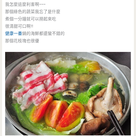
我怎麼這麼利害啊~~~
那個綠色的蔬菜我忘了是什麼
煮個一分鐘就可以撈起來吃
很清甜可口啊!!
健康一番
鍋的海鮮都還蠻不錯的
那個花枝塊也很優