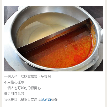
一個人也可以吃鴛鴦鍋，多爽啊
不用擔心孤單
一個人也可以吃的很開心
這是阿良點的
我還是自己點個日式原湯
涮涮鍋
就好