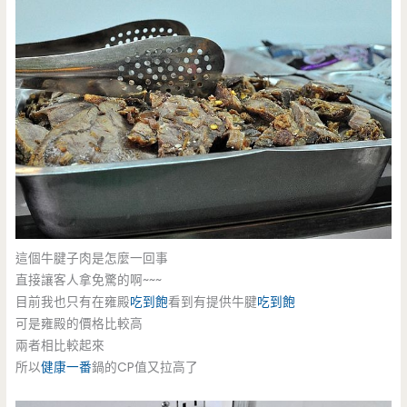
這個牛腱子肉是怎麼一回事
直接讓客人拿免驚的啊~~~
目前我也只有在雍殿
吃到飽
看到有提供牛腱
吃到飽
可是雍殿的價格比較高
兩者相比較起來
所以
健康一番
鍋的CP值又拉高了