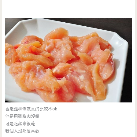
香嫩雞柳條就真的比較不ok
他是用雞胸肉沒錯
可是吃起來很乾
我個人沒那麼喜歡