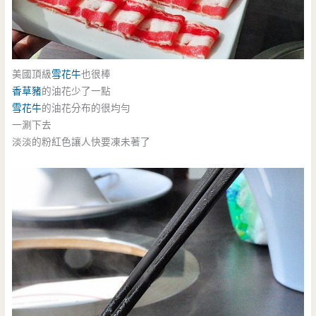
美國頂級
雪花牛
也很棒
香草豬
的油花少了一點
雪花牛
的油花分布的很均勻
一涮下去
淡淡的粉紅色讓人快要凍未著了