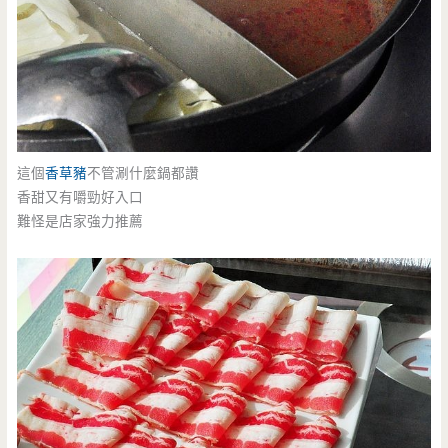
這個
香草豬
不管涮什麼鍋都讚
香甜又有嚼勁好入口
難怪是店家強力推薦