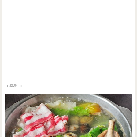
TG按讚：0