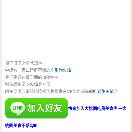
很早很早之前就知道
中壢有一家口碑挺不錯的
吃到飽
火鍋
最近剛好在做孕期的血糖控制
營養師指示吃
火鍋
最方便
阿良便帶我來試試這樣價格很實在CP值也頗高的
吃到飽
火鍋
了
快來加入大桃園吃貨美食團~~大
桃園美食不落勾!!!