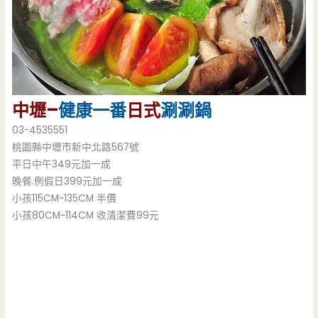
中壢–
健康一番
日式
涮涮鍋
03-4535551
桃園縣中壢市新中北路567號
平日中午349元加一成
晚餐.例假日399元加一成
小孩115CM~135CM 半價
小孩80CM~114CM 收清潔費99元