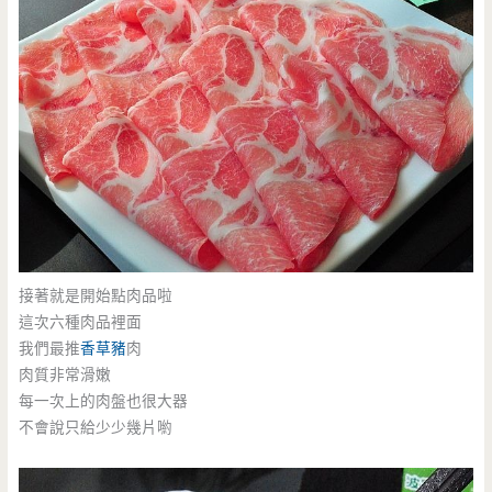
接著就是開始點肉品啦
這次六種肉品裡面
我們最推
香草豬
肉
肉質非常滑嫩
每一次上的肉盤也很大器
不會說只給少少幾片喲