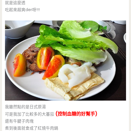
就是這麼透
吃起來超爽der呀!!!
我雖然點的是日式原湯
(控制血糖的好幫手)
可是我加了比較多的大蕃茄
還有牛腱子肉塊
煮到後面就會成了紅燒牛肉鍋