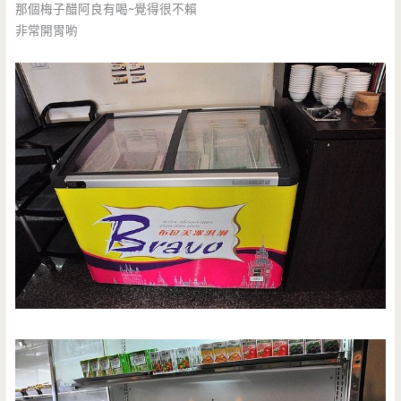
那個梅子醋阿良有喝~覺得很不賴
非常開胃喲