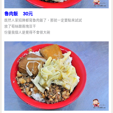
魯肉飯 30元
既然人家招牌都寫魯肉飯了，那就一定要點來試試
放了筍絲跟兩塊豆干
份量我個人是覺得不會很大碗