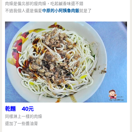
肉燥是偏北部的瘦肉燥，吃起鹹香味還不錯
不過我個人還是偏愛
中原的小阿姨魯肉飯
就是了
乾麵 40元
同樣淋上一樣的肉燥
還加了一些醬油膏