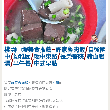
桃園
中壢美食
推薦
–
許家魯肉飯
/
自強國
中
/
幼稚園
/
環中東路
/
長榮醫院
/
豬血腸
湯
/
早午餐
/
中式早點
這家
許家魯肉飯
也是管通通大哥
推薦
的
剛好有空我就跟阿良來去吃看看
聽說是老店了
我跟阿良撲空兩次都剛好遇到店家公休
這次選了個假日中午來，總算嘗到了