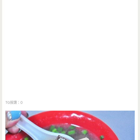
TG按讚：0