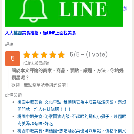
加
入大
桃園
美食推播，從LINE上面找美食
評論
5/5 - (1 vote)
5
1位網友投票評論
關於本文評論的商家、商品、景點、議題、方法，你給幾
顆星呢？
歡迎一起點擊星號參與評論唷！
延伸閱讀
桃園中壢美食-文化早點-我願稱它為中壢最強焢肉飯，還沒
開門就一堆人在排隊啊！！！
桃園中壢美食-沁家圓滷肉飯-不起眼的鐵皮小攤子，炒麵跟
肉羹湯超有味~好吃！
桃園中壢美食-滿穗園-想吃酒家菜也可以單點，價格平價又