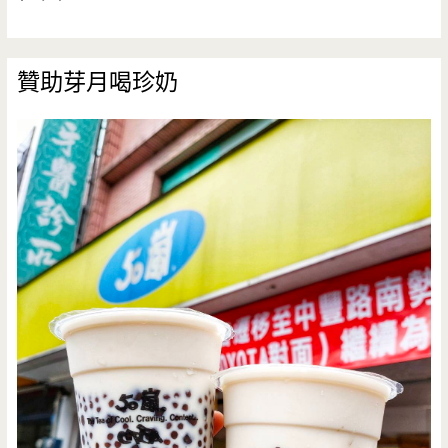
贊助芽月喝珍奶