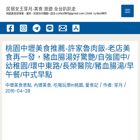
跳
民宿女王芽月-美食.旅遊.全台趴趴走
至
桃園美食部落客，邀約 -民宿合作體驗~ 請洽
cythia0805@gmail.com
//LINE: cythia0805
Main
主
要
Men
內
容
桃園中壢美食推薦-許家魯肉飯-老店美
食再一發，豬血腸湯好驚艷/自強國中/
幼稚園/環中東路/長榮醫院/豬血腸湯/早
午餐/中式早點
中壢美食景點
,
內壢美食
,
吃喝玩樂in桃園
,
愛食記
/ 作者:
芽月
/
2016-04-28