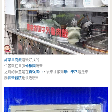
許家魯肉飯
還蠻好找的
位置就在自強
幼稚園
隔壁
之前的位置是在
自強國中
，後來才搬到
環中東路
這邊來
離
長榮醫院
也很近哦!!