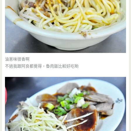
油蔥味很香啊
不過我跟阿良都覺得，魯肉飯比較好吃喲