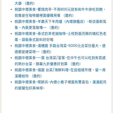
大器 （邀約）
桃園中壢美食-饗燒肉亭-不用800元就有和牛牛排吃到飽，
就像是在咖啡廳裡面優雅用餐 （邀約）
桃園中壢美食-羊霸天下羊肉爐（內壢旗艦店）-新店面新氣
象，內裝更寬敞嚕~~ （邀約）
桃園中壢美食-泰式奶茶老撾咖啡-士校對面亮眼的橘紅色老
厝，袋裝泰式飲料好好喝
桃園中壢美食-滿穗園 手路台灣菜-5000元合菜份量大，道
道都是硬菜呀~~（邀約）
桃園中壢美食-一葉 台灣菜/宴客-在中午也可以吃到有質感
的熱炒台菜，開幕九折優惠好划算 （邀約）
桃園中壢美食-禧園 台菜/海鮮料理-在這個城市裡，留一席
溫暖給你 （邀約）
桃園中壢美食-喫餅兵-內壢小巷子裡面有驚喜包，滿滿起司
的披薩包好美味呀~