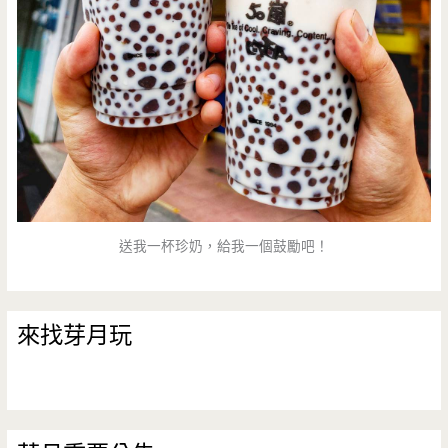
送我一杯珍奶，給我一個鼓勵吧！
來找芽月玩