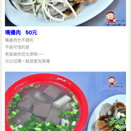
嘴邊肉 50元
嘴邊肉也不錯吃
不過可惜的是
老板娘你切太厚啦~~~
可以切薄一點就更完美嚕