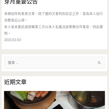
芽月重要公告
本網站所有美食文章，除了邀約文會特別註記之外，皆為本人自行
消費食記心得。
本人並未委託或授權第三方以本人名義洽談業務合作事宜，特此聲
明。
2021.02.03
搜
尋
關
鍵
近期文章
字
: