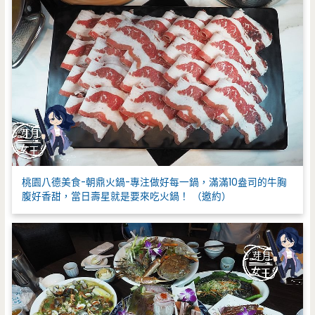
桃園八德美食-朝鼎火鍋-專注做好每一鍋，滿滿10盎司的牛胸
腹好香甜，當日壽星就是要來吃火鍋！ （邀約）