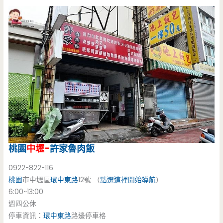
桃園
中壢-
許家魯肉飯
0922-822-116
桃園
市中壢區
環中東路
12號 （
點選這裡開始導航
）
6:00~13:00
週四公休
停車資訊：
環中東路
路邊停車格