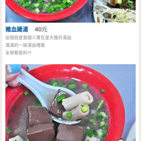
豬血腸湯
40元
這個就是我個人實在是大推的湯品
滿滿的一碗湯品裡面
全部都是料!!!