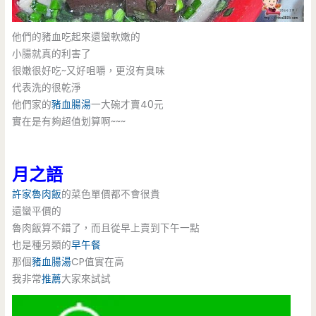
他們的豬血吃起來還蠻軟嫩的
小腸就真的利害了
很嫩很好吃~又好咀嚼，更沒有臭味
代表洗的很乾淨
他們家的
豬血腸湯
一大碗才賣40元
實在是有夠超值划算啊~~~
月之語
許家魯肉飯
的菜色單價都不會很貴
還蠻平價的
魯肉飯算不錯了，而且從早上賣到下午一點
也是種另類的
早午餐
那個
豬血腸湯
CP值實在高
我非常
推薦
大家來試試