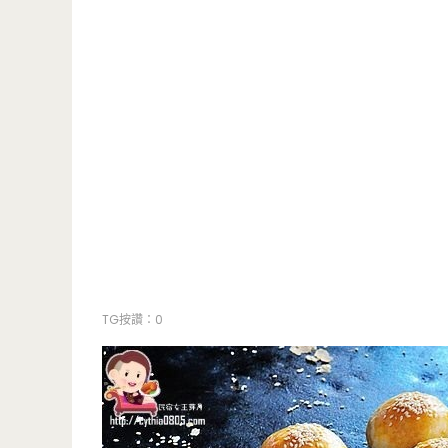
TG按讚：0