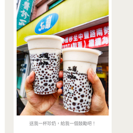
送我一杯珍奶，給我一個鼓勵吧！