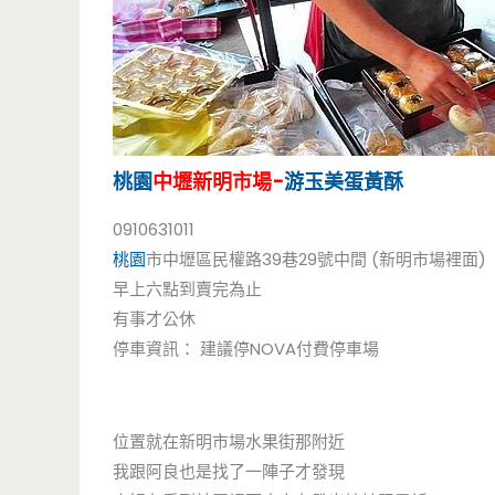
桃園
中壢新明市場-
游玉美蛋黃酥
0910631011
桃園
市中壢區民權路39巷29號中間 (新明市場裡面) 
早上六點到賣完為止
有事才公休
停車資訊： 建議停NOVA付費停車場
位置就在新明市場水果街那附近
我跟阿良也是找了一陣子才發現