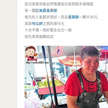
這次是看到格友們推薦說在新明菜市場裡面
有一攤
巨無霸
蛋黃酥
每天的人氣都非常好，而且
蛋黃酥
一顆才30元
其餘
地瓜餅
之類的是15元
十分平價，剛好要去台北一趟
就先來買幾顆試試