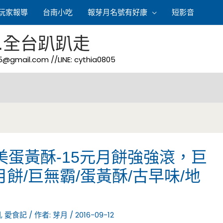
玩家報導
台南小吃
報芽月名號有好康
短影音
.全台趴趴走
05@gmail.com
//LINE: cythia0805
美蛋黃酥-15元月餅強強滾，巨
餅/巨無霸/蛋黃酥/古早味/地
園
,
愛食記
/ 作者:
芽月
/
2016-09-12