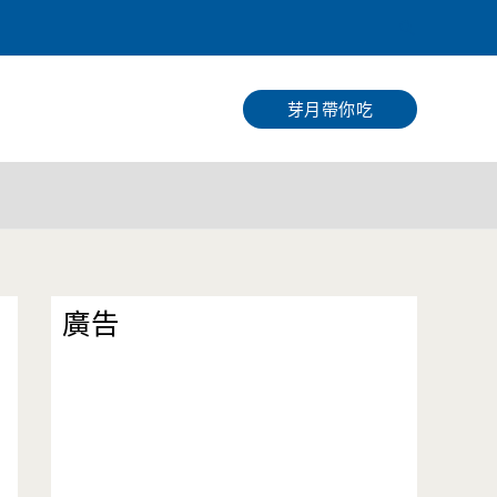
搜
尋
芽月帶你吃
廣告