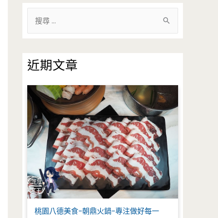
搜
尋
關
鍵
近期文章
字
:
桃園八德美食-朝鼎火鍋-專注做好每一