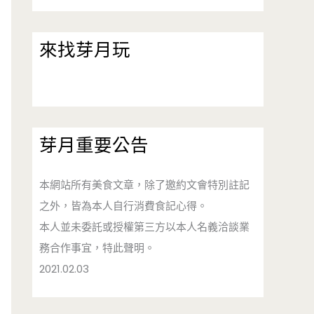
來找芽月玩
芽月重要公告
本網站所有美食文章，除了邀約文會特別註記
之外，皆為本人自行消費食記心得。
本人並未委託或授權第三方以本人名義洽談業
務合作事宜，特此聲明。
2021.02.03