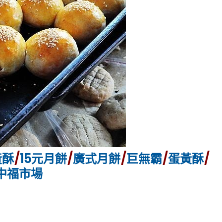
黃酥
/
15元月餅
/
廣式月餅
/
巨無霸
/
蛋黃酥
/
中福市場