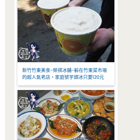
新竹竹東美食-榮祺冰舖-躲在竹東菜市場
的超人氣老店，家庭號芋頭冰只要120元