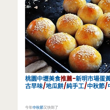
桃園
中壢美食
推薦-
新明市場蛋
古早味
/
地瓜餅
/
純手工
/
中秋節
/
今年
中秋節
又快到了