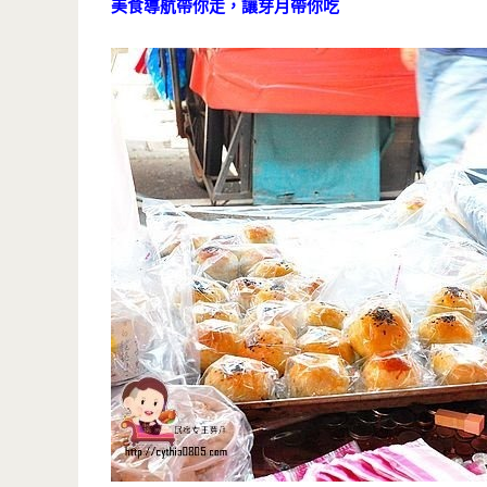
美食導航帶你走，讓芽月帶你吃