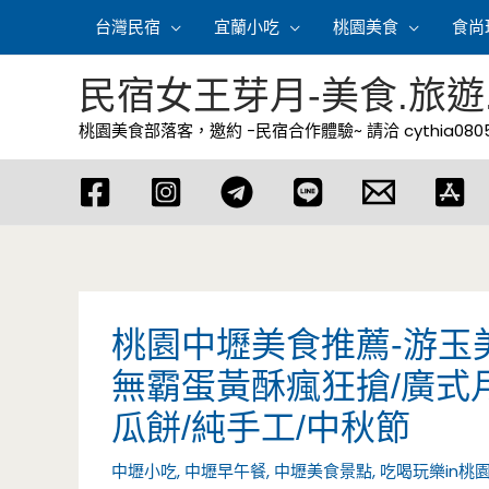
跳
台灣民宿
宜蘭小吃
桃園美食
食尚
至
主
民宿女王芽月-美食.旅遊
要
桃園美食部落客，邀約 -民宿合作體驗~ 請洽
cythia08
內
容
桃園中壢美食推薦-游玉
無霸蛋黃酥瘋狂搶/廣式月
瓜餅/純手工/中秋節
中壢小吃
,
中壢早午餐
,
中壢美食景點
,
吃喝玩樂in桃