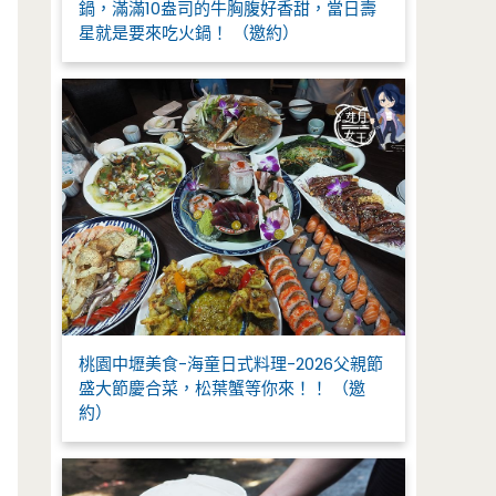
鍋，滿滿10盎司的牛胸腹好香甜，當日壽
星就是要來吃火鍋！ （邀約）
桃園中壢美食-海童日式料理-2026父親節
盛大節慶合菜，松葉蟹等你來！！ （邀
約）