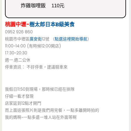
炸雞咖哩飯 110元
桃園中壢-
樹太郎
日本B級美食
0952 926 860
桃園市中壢區
廣安街
12號 （
點選這裡開始導航
）
11:00~14:00 (有時候12:00開店)
17:30~20:30
週一.週二公休
停車資訊： 不好停車，建議騎車來
我假日11:50到現場，那時候已經在排隊
仔細一看才發現
店家延到12點才開門
而上面這張照片則是我們用完餐，一點多離開時拍的
我的媽啊~一點多還一堆人站在外面等啊