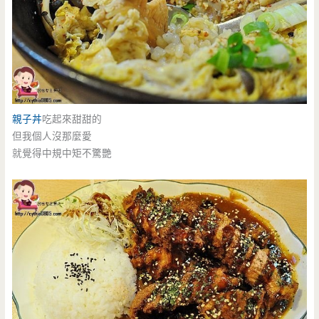
親子丼
吃起來甜甜的
但我個人沒那麼愛
就覺得中規中矩不驚艷