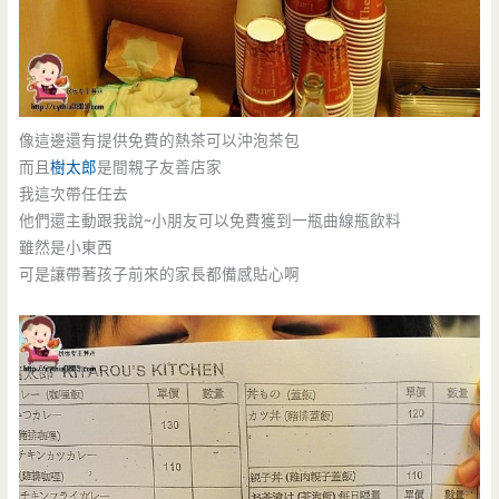
像這邊還有提供免費的熱茶可以沖泡茶包
而且
樹太郎
是間親子友善店家
我這次帶任任去
他們還主動跟我說~小朋友可以免費獲到一瓶曲線瓶飲料
雖然是小東西
可是讓帶著孩子前來的家長都備感貼心啊