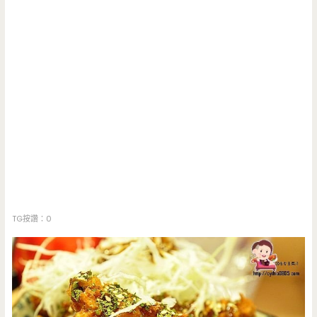
TG按讚：0