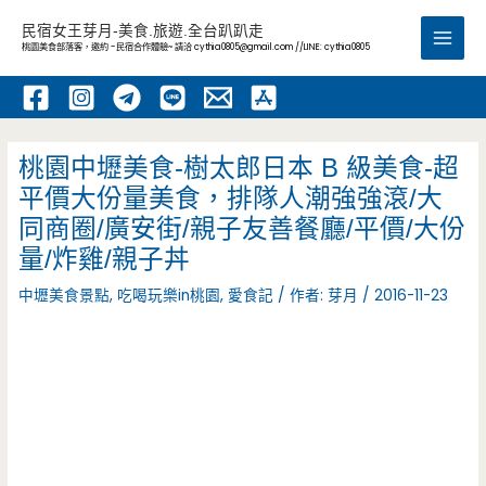
跳
民宿女王芽月-美食.旅遊.全台趴趴走
至
桃園美食部落客，邀約 -民宿合作體驗~ 請洽
cythia0805@gmail.com
//LINE: cythia0805
Main
主
要
Men
內
容
桃園中壢美食-樹太郎日本 B 級美食-超
平價大份量美食，排隊人潮強強滾/大
同商圈/廣安街/親子友善餐廳/平價/大份
量/炸雞/親子丼
中壢美食景點
,
吃喝玩樂in桃園
,
愛食記
/ 作者:
芽月
/
2016-11-23