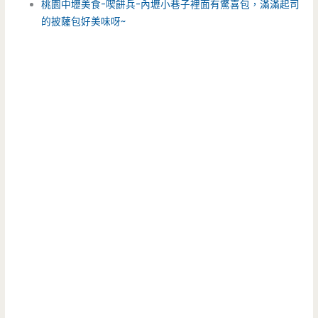
桃園中壢美食-喫餅兵-內壢小巷子裡面有驚喜包，滿滿起司
的披薩包好美味呀~