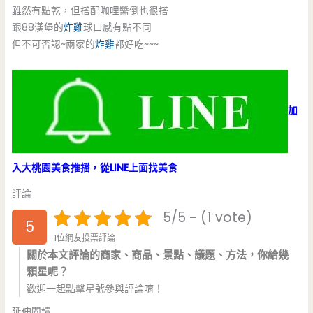
雖然有點乾，但搭配咖哩醬倒也很搭
跟88漢堡的
炸雞
球口感有點不同
但不可否認~兩家的
炸雞
都好吃~~~
加
入大桃園美食推播，從LINE上面找美食
評論
5/5 - (1 vote)
5
1位網友投票評論
關於本文評論的商家、商品、景點、議題、方法，你給幾
顆星呢？
歡迎一起點擊星號參與評論唷！
延伸閱讀