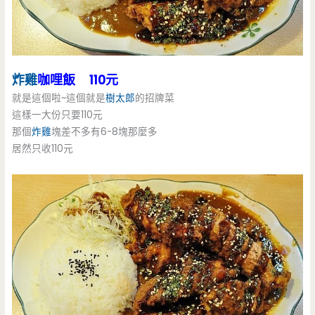
炸雞
咖哩飯 110元
就是這個啦~這個就是
樹太郎
的招牌菜
這樣一大份只要110元
那個
炸雞
塊差不多有6-8塊那麼多
居然只收110元