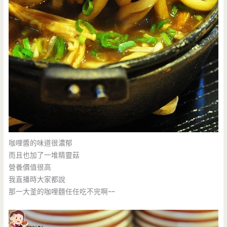
咖哩醬的味道很濃郁
而且也加了一堆精靈菇
營養價值很高
我直播時大家都說
那一大釜的咖哩麵任任吃不完啊~~