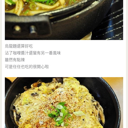
烏龍麵還算好吃
沾了咖哩醬汁還蠻有另一番風味
雖然有點辣
可是任任也吃的很開心啦