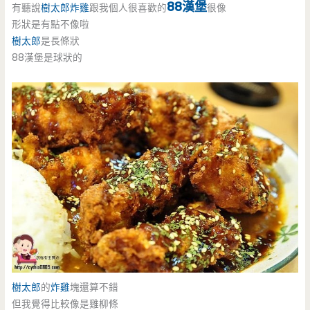
88漢堡
有聽說
樹太郎
炸雞
跟我個人很喜歡的
很像
形狀是有點不像啦
樹太郎
是長條狀
88漢堡是球狀的
樹太郎
的
炸雞
塊還算不錯
但我覺得比較像是雞柳條