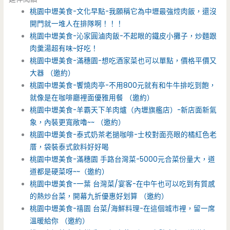
桃園中壢美食-文化早點-我願稱它為中壢最強焢肉飯，還沒
開門就一堆人在排隊啊！！！
桃園中壢美食-沁家圓滷肉飯-不起眼的鐵皮小攤子，炒麵跟
肉羹湯超有味~好吃！
桃園中壢美食-滿穗園-想吃酒家菜也可以單點，價格平價又
大器 （邀約）
桃園中壢美食-饗燒肉亭-不用800元就有和牛牛排吃到飽，
就像是在咖啡廳裡面優雅用餐 （邀約）
桃園中壢美食-羊霸天下羊肉爐（內壢旗艦店）-新店面新氣
象，內裝更寬敞嚕~~ （邀約）
桃園中壢美食-泰式奶茶老撾咖啡-士校對面亮眼的橘紅色老
厝，袋裝泰式飲料好好喝
桃園中壢美食-滿穗園 手路台灣菜-5000元合菜份量大，道
道都是硬菜呀~~（邀約）
桃園中壢美食-一葉 台灣菜/宴客-在中午也可以吃到有質感
的熱炒台菜，開幕九折優惠好划算 （邀約）
桃園中壢美食-禧園 台菜/海鮮料理-在這個城市裡，留一席
溫暖給你 （邀約）