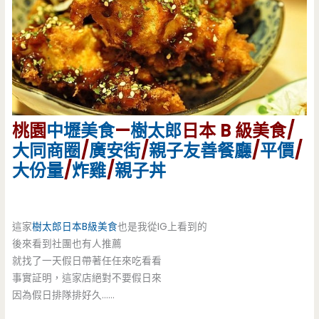
桃園
中壢美食
—
樹太郎
日本 B 級美食/
大同商圈
/
廣安街
/
親子友善餐廳
/
平價
/
大份量
/
炸雞
/
親子丼
這家
樹太郎
日本B級美食
也是我從IG上看到的
後來看到社團也有人推薦
就找了一天假日帶著任任來吃看看
事實証明，這家店絕對不要假日來
因為假日排隊排好久……