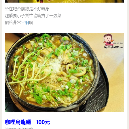
坐在吧台前總是不好轉身
趕緊要小子幫忙協助拍了一張菜
價格非常
平價
啊
咖哩烏龍麵 100元