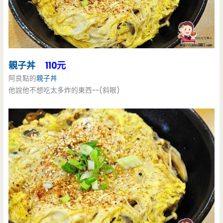
親子丼
110元
阿良點的
親子丼
他說他不想吃太多炸的東西~~(斜眼)