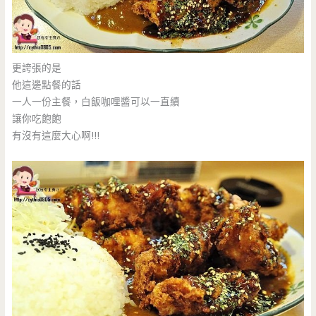
更誇張的是
他這邊點餐的話
一人一份主餐，白飯咖哩醬可以一直續
讓你吃飽飽
有沒有這麼大心啊!!!