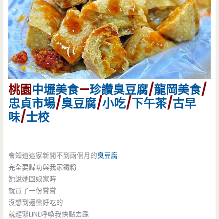
桃園
中壢美食
—
珍讚臭豆腐
/
龍岡美食
/
忠貞市場
/
臭豆腐
/
小吃
/
下午茶
/
古早
味
/
士校
會知道這家新開不到兩個月的
臭豆腐
完全要歸功與我家鐵粉
她說她回娘家時
就買了一份嘗嘗
沒想到還蠻好吃的
就趕緊LINE呼喚我快點去踩