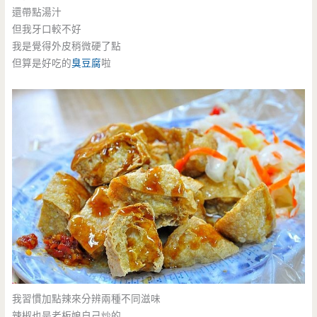
還帶點湯汁
但我牙口較不好
我是覺得外皮稍微硬了點
但算是好吃的
臭豆腐
啦
我習慣加點辣來分辨兩種不同滋味
辣椒也是老板娘自己炒的