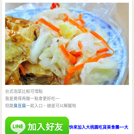
台式泡菜比較可惜點
我是覺得再酸一點會更好吃~~
但跟
臭豆腐
一起入口，總是可以解膩啦
快來加入大桃園吃貨美食團~~大