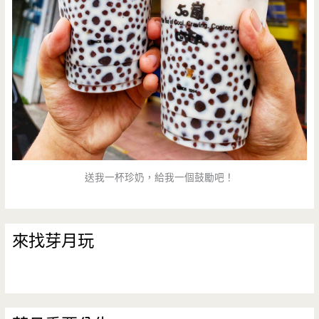
送我一杯珍奶，給我一個鼓勵吧！
來找芽月玩