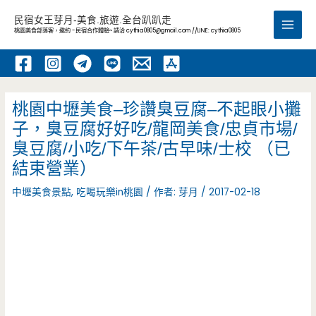
跳
民宿女王芽月-美食.旅遊.全台趴趴走
至
桃園美食部落客，邀約 -民宿合作體驗~ 請洽
cythia0805@gmail.com
//LINE: cythia0805
Main
主
要
Men
內
容
桃園中壢美食–珍讚臭豆腐–不起眼小攤
子，臭豆腐好好吃/龍岡美食/忠貞市場/
臭豆腐/小吃/下午茶/古早味/士校 （已
結束營業）
中壢美食景點
,
吃喝玩樂in桃園
/ 作者:
芽月
/
2017-02-18