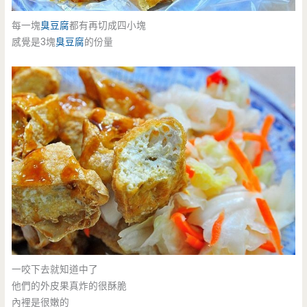
每一塊
臭豆腐
都有再切成四小塊
感覺是3塊
臭豆腐
的份量
一咬下去就知道中了
他們的外皮果真炸的很酥脆
內裡是很嫩的