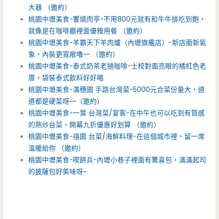
大器 （邀約）
桃園中壢美食-饗燒肉亭-不用800元就有和牛牛排吃到飽，
就像是在咖啡廳裡面優雅用餐 （邀約）
桃園中壢美食-羊霸天下羊肉爐（內壢旗艦店）-新店面新氣
象，內裝更寬敞嚕~~ （邀約）
桃園中壢美食-泰式奶茶老撾咖啡-士校對面亮眼的橘紅色老
厝，袋裝泰式飲料好好喝
桃園中壢美食-滿穗園 手路台灣菜-5000元合菜份量大，道
道都是硬菜呀~~（邀約）
桃園中壢美食-一葉 台灣菜/宴客-在中午也可以吃到有質感
的熱炒台菜，開幕九折優惠好划算 （邀約）
桃園中壢美食-禧園 台菜/海鮮料理-在這個城市裡，留一席
溫暖給你 （邀約）
桃園中壢美食-喫餅兵-內壢小巷子裡面有驚喜包，滿滿起司
的披薩包好美味呀~