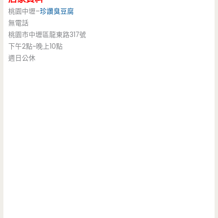
桃園中壢–
珍讚臭豆腐
無電話
桃園市中壢區龍東路317號
下午2點~晚上10點
週日公休