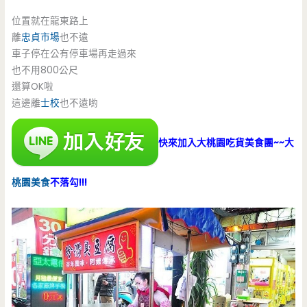
位置就在龍東路上
離
忠貞市場
也不遠
車子停在公有停車場再走過來
也不用800公尺
還算OK啦
這邊離
士校
也不遠喲
快來加入大桃園吃貨美食團~~大
桃園美食
不落勾!!!