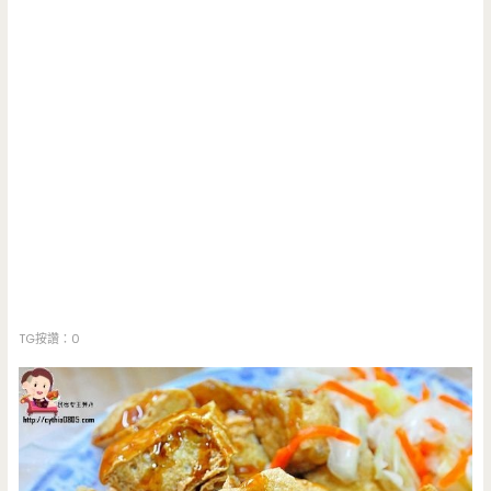
TG按讚：0