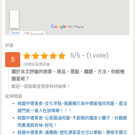
評論
5/5 - (1 vote)
5
1位網友投票評論
關於本文評論的商家、商品、景點、議題、方法，你給幾
顆星呢？
歡迎一起點擊星號參與評論唷！
延伸閱讀
桃園中壢美食-文化早點-我願稱它為中壢最強焢肉飯，還沒
開門就一堆人在排隊啊！！！
桃園中壢美食-沁家圓滷肉飯-不起眼的鐵皮小攤子，炒麵跟
肉羹湯超有味~好吃！
桃園中壢美食-滿穗園-想吃酒家菜也可以單點，價格平價又