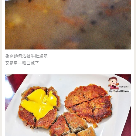
撕開麵包沾著牛肚湯吃
又是另一種口感了