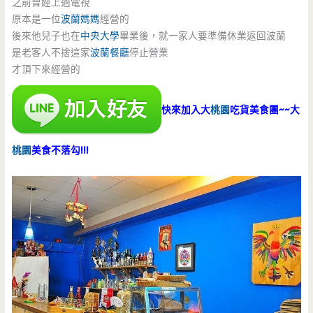
之前曾經上過電視
原本是一位
波蘭媽媽
經營的
後來他兒子也在
中央大學
畢業後，就一家人要準備休業返回波蘭
是老客人不捨這家
波蘭餐廳
停止營業
才頂下來經營的
快來加入大
桃園
吃貨美食團~~大
桃園
美食不落勾!!!