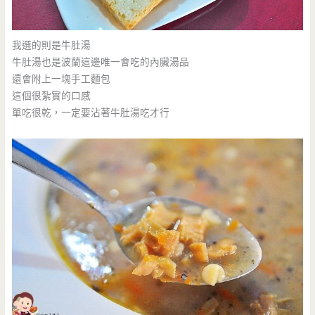
我選的則是牛肚湯
牛肚湯也是波蘭這邊唯一會吃的內臟湯品
還會附上一塊手工麵包
這個很紮實的口感
單吃很乾，一定要沾著牛肚湯吃才行