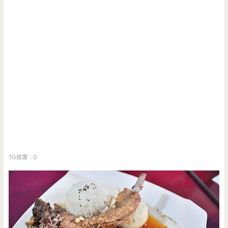
TG按讚：0