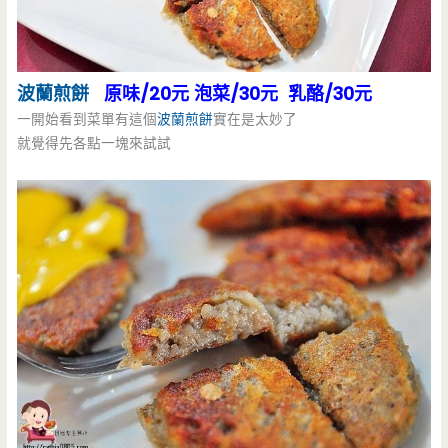
波蘭煎餅
原味/20元 泡菜/30元 乳酪/30元
一開始看到菜單有這個
波蘭煎餅
實在是太妙了
就覺得先各點一塊來試試