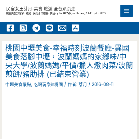
跳
民宿女王芽月-美食.旅遊.全台趴趴走
至
桃園美食部落客，邀約 -民宿合作體驗~ 請洽
cythia0805@gmail.com
//LINE: cythia0805
Main
主
要
Men
內
容
桃園中壢美食-幸福時刻波蘭餐廳-異國
美食落腳中壢，波蘭媽媽的家鄉味/中
央大學/波蘭媽媽/平價/獵人燉肉菜/波蘭
煎餅/豬肋排 (已結束營業)
中壢美食景點
,
吃喝玩樂in桃園
/ 作者:
芽月
/
2016-08-11