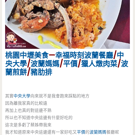
桃園
中壢美食
—
幸福時刻
波蘭餐廳
/
中
央大學
/
波蘭媽媽
/
平價
/
獵人燉肉菜
/
波
蘭煎餅
/
豬肋排
其實
中央大學
向來就不是我會跑來踩點的地方
因為離我家真的比較遠
再加上也真的對這邊不熟
所以也不知道中央這邊有什麼好吃的
這次是多虧了蔡姊帶我來
我才知道原來中央這邊還有一家好吃又
平價
的
波蘭媽媽
餐廳呢