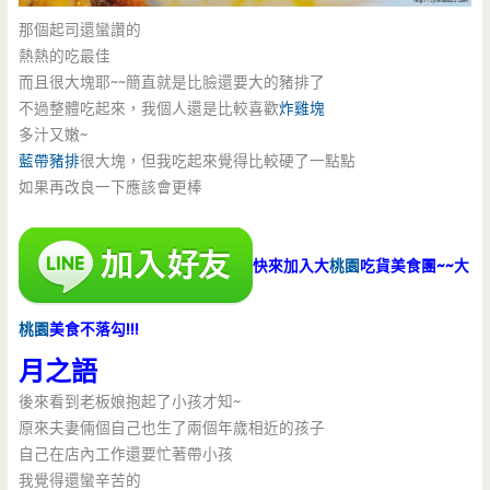
那個起司還蠻讚的
熱熱的吃最佳
而且很大塊耶~~簡直就是比臉還要大的豬排了
不過整體吃起來，我個人還是比較喜歡
炸雞塊
多汁又嫩~
藍帶豬排
很大塊，但我吃起來覺得比較硬了一點點
如果再改良一下應該會更棒
快來加入大
桃園
吃貨美食團~~大
桃園
美食不落勾!!!
月之語
後來看到老板娘抱起了小孩才知~
原來夫妻倆個自己也生了兩個年歲相近的孩子
自己在店內工作還要忙著帶小孩
我覺得還蠻辛苦的