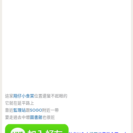
這家
翔仔小食棠
位置還蠻不起眼的
它就在延平路上
靠近
監理站
跟
SOGO
附近一帶
要走過去中壢
圖書館
也很近