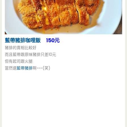
藍帶豬排
咖哩飯
150元
豬排的賣相比較好
而且藍帶跟原味豬排只差10元
但有起司跟火腿
當然選
藍帶豬排
啊~~~(笑)