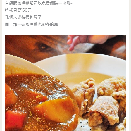
白飯跟咖哩醬都可以免費續點一次哦~
這樣只要150元
我個人覺得很划算了
而且那一碗咖哩醬也頗多的耶