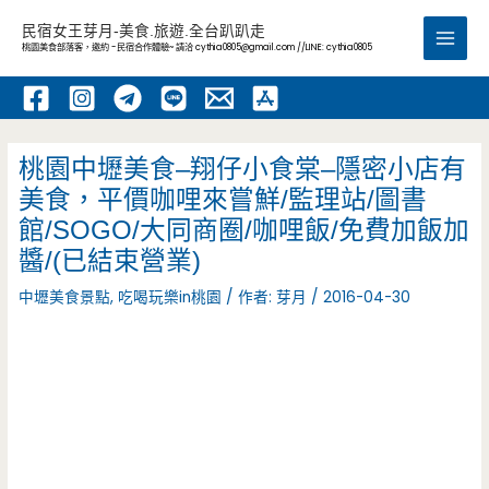
跳
民宿女王芽月-美食.旅遊.全台趴趴走
至
桃園美食部落客，邀約 -民宿合作體驗~ 請洽
cythia0805@gmail.com
//LINE: cythia0805
Main
主
要
Men
內
容
桃園中壢美食–翔仔小食棠–隱密小店有
美食，平價咖哩來嘗鮮/監理站/圖書
館/SOGO/大同商圈/咖哩飯/免費加飯加
醬/(已結束營業)
中壢美食景點
,
吃喝玩樂in桃園
/ 作者:
芽月
/
2016-04-30