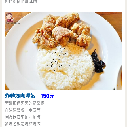
但價格倒也算ok啦
炸雞塊
咖哩飯
150元
旁邊那個黑黑的是桑椹
在這邊點餐一定要等
因為我在東拍西拍時
發現老板是現點現做