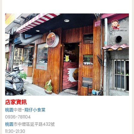
店家資訊
桃園
中壢–
翔仔小食棠
0936-781104
桃園
市中壢區延平路432號
11:30-21:30