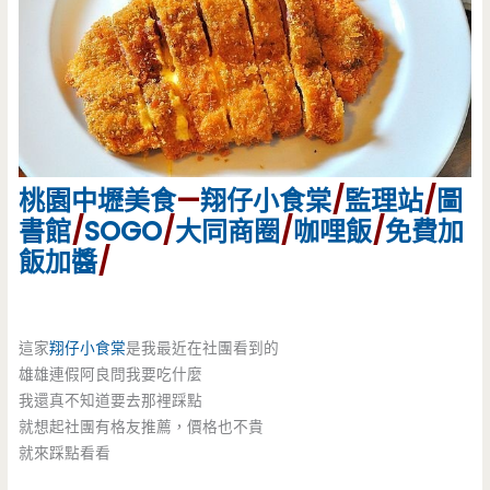
桃園
中壢美食
—
翔仔小食棠
/
監理站
/
圖
書館
/
SOGO
/
大同商圈
/
咖哩飯
/
免費加
飯加醬
/
這家
翔仔小食棠
是我最近在社團看到的
雄雄連假阿良問我要吃什麼
我還真不知道要去那裡踩點
就想起社團有格友推薦，價格也不貴
就來踩點看看