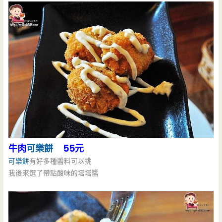
牛肉
可樂餅
55元
可樂餅
有好多種醬料可以挑
我後來選了帶點酸味的塔塔醬