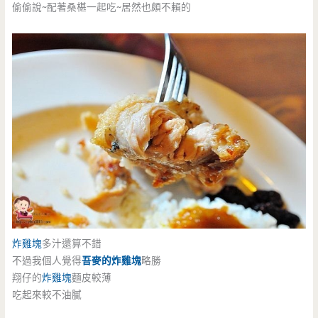
偷偷說~配著桑椹一起吃~居然也頗不賴的
炸雞塊
多汁還算不錯
不過我個人覺得
吾麥的炸雞塊
略勝
翔仔的
炸雞塊
麵皮較薄
吃起來較不油膩