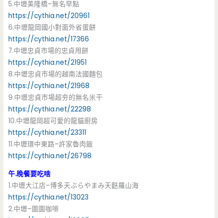
5.中壢美隆橋–無名早點
https://cythia.net/20961
6.中壢龍岡國小對面外省蛋餅
https://cythia.net/17366
7.中壢忠貞市場的忠貞甩餅
https://cythia.net/21951
8.中壢忠貞市場的越南法國麵包
https://cythia.net/21968
9.中壢忠貞市場超夯的無名米干
https://cythia.net/22298
10.中壢龍岡超可愛的龍貓廚房
https://cythia.net/23311
11.中壢環中東路–許家魯肉飯
https://cythia.net/26798
午.晚餐要吃啥
1.中壢大江店–博多天ぶらやまみ天麩羅山海
https://cythia.net/13023
2.中壢–圖圖咖啡