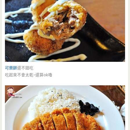
可樂餅
還不錯吃
吃起來不會太乾~還算ok嚕