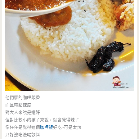
他們家的咖哩頗香
而且帶點辣度
對大人來說是還好
但對比較小的孩子來說，就會覺得辣了
像任任是覺得這個
咖哩飯
好吃~可是太辣
只好邊吃邊喝飲料