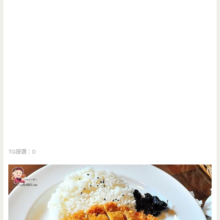
TG按讚：0