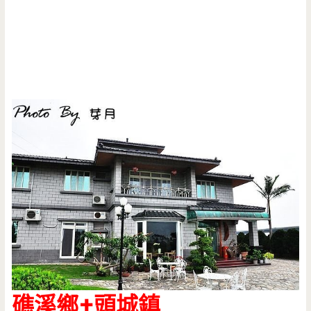
礁溪鄉+頭城鎮