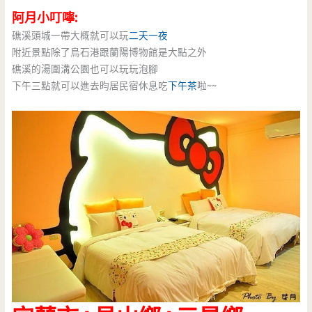
阿月小叮嚀:
礁溪頭城一帶大概就可以玩
二天一夜
附近景點除了烏石港跟蘭陽博物館是大點之外
礁溪的湯圍溝公園也可以玩玩泡腳
下午三點就可以進去昀居民宿休息吃
下午茶
啦~~