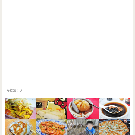
TG按讚：0