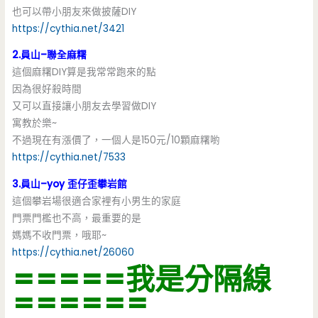
也可以帶小朋友來做披薩DIY
https://cythia.net/3421
2.員山–聯全麻糬
這個麻糬DIY算是我常常跑來的點
因為很好殺時間
又可以直接讓小朋友去學習做DIY
寓教於樂~
不過現在有漲價了，一個人是150元/10顆麻糬喲
https://cythia.net/7533
3.員山–yoy 歪仔歪攀岩館
這個攀岩場很適合家裡有小男生的家庭
門票門檻也不高，最重要的是
媽媽不收門票，哦耶~
https://cythia.net/26060
=====我是分隔線
======