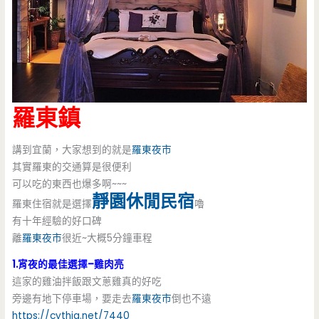
羅東鎮
講到宜蘭，大家想到的就是
羅東夜市
其實羅東的交通算是很便利
可以吃的東西也爆多啊~~~
靜園休閒民宿
羅東住宿就是選擇
嚕
有十年經驗的好口碑
離
羅東夜市
很近~大概5分鐘車程
1.宵夜的最佳選擇–雞肉亮
這家的雞油拌飯跟文蔥雞真的好吃
旁邊有地下停車場，要走去
羅東夜市
倒也不遠
https://cythia.net/7440