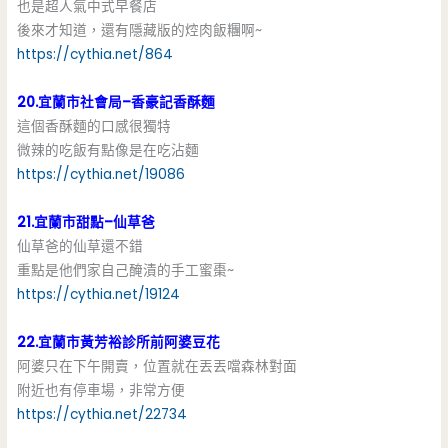
也是超人氣中式早餐店
後來才知道，還有隱藏版的焢肉飯糰啊~
https://cythia.net/864
20.宜蘭市社會局–香豪記香酥麵
這個香酥麵的口感很獨特
微辣的吃飯有點像是在吃沾麵
https://cythia.net/19086
21.宜蘭市甜點–仙草爸
仙草爸的仙草還不錯
重點是他們家自己醃漬的手工蜜棗~
https://cythia.net/19124
22.宜蘭市黃芳裕診所前阿婆豆花
阿婆只在下午開賣，位置就在丟丟噹森林對面
附近也有停車場，非常方便
https://cythia.net/22734