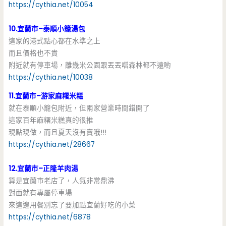
https://cythia.net/10054
10.宜蘭市–泰順小籠湯包
這家的港式點心都在水準之上
而且價格也不貴
附近就有停車場，離幾米公園跟丟丟噹森林都不遠喲
https://cythia.net/10038
11.宜蘭市–游家麻糬米糕
就在泰順小籠包附近，但兩家營業時間錯開了
這家百年麻糬米糕真的很推
現點現做，而且夏天沒有賣哦!!!
https://cythia.net/28667
12.宜蘭市–正隆羊肉湯
算是宜蘭市老店了，人氣非常鼎沸
對面就有專屬停車場
來這邊用餐別忘了要加點宜蘭好吃的小菜
https://cythia.net/6878