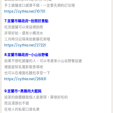
手工披薩皮口感算不錯，一定要先預約訂位哦
https://cythia.net/10701
7.宜蘭市縣政府–拍照好景點
吃完披薩可以來這裡拍照
非常好拍，還有小橋流水
三月時分記得來拍紫藤花架哦
https://cythia.net/27221
8.宜蘭市縣政府–小山谷野餐
如果不想吃披薩的人，可以考慮來小山谷野餐這邊
裡面是知名電影取景場地
也可以在裡面吃麵包享受一下
https://cythia.net/26931
9.宜蘭市–黑豬肉大餛飩
這家的麻醬麵我個人是覺得，算很好吃的
而且湯頭也不錯
在地人的私密口袋名單