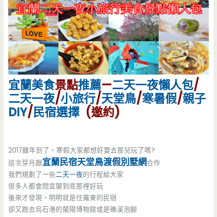
宜蘭美食
景點
推薦
—
二天一夜
懶人包
/
二天一夜
/
小旅行
/
天堂鳥
/
寒暑假
/
親子
DIY
/
民宿選擇
(邀約)
2017雞年到了，寒假大家都想好要去那兒玩了嗎?
宜蘭民宿天堂鳥渡假別墅網
這次芽月跟
合作
我們規劃了一些
二天一夜
的行程給大家
很多人都會問宜蘭到底那裡好玩
後來才發現，明明就是住羅東的民宿
卻又跑去烏石港的蘭陽博物館或是礁溪泡腳