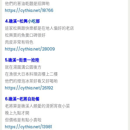
他們的蔥油乾麵是招牌喲
https://cythia.net/18766
4.礁溪–松興
小吃
部
這家松興跟快樂都是在地人偏好的老店
松興賣的魚羹口碑很好
肉皮非常有特色
https://cythia.net/28009
5.礁溪–街景一拾陸
就在湯圍溝公園後方
在漁很大日本料理店樓上二樓
他們的燈泡冰茶好看又好喝喲
https://cythia.net/26192
6.礁溪–老將自助餐
老將算是礁溪人頗愛的清粥宵夜小菜
晚上九點才開
但價格是有點小貴啦
https://cythia.net/13981