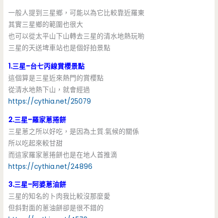
一般人提到三星鄉，可能以為它比較靠近羅東
其實三星鄉的範圍也很大
也可以從太平山下山轉去三星的清水地熱玩喲
三星的天送埤車站也是個好拍景點
1.三星–台七丙線賞櫻景點
這個算是三星近來熱門的賞櫻點
從清水地熱下山，就會經過
https://cythia.net/25079
2.三星–羅家蔥捲餅
三星蔥之所以好吃，是因為土質.氣候的關係
所以吃起來較甘甜
而這家羅家蔥捲餅也是在地人首推滴
https://cythia.net/24896
3.三星–阿婆蔥油餅
三星的知名的卜肉我比較沒那麼愛
但斜對面的蔥油餅卻是很不錯的