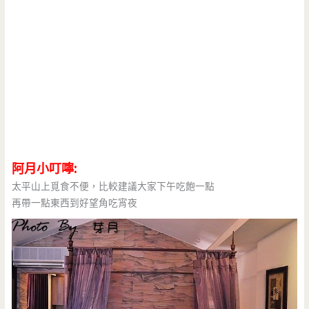
阿月小叮嚀:
太平山上覓食不便，比較建議大家下午吃飽一點
再帶一點東西到好望角吃宵夜