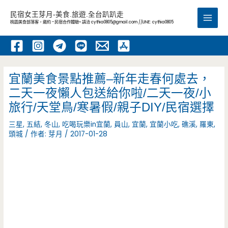
跳
民宿女王芽月-美食.旅遊.全台趴趴走
至
桃園美食部落客，邀約 -民宿合作體驗~ 請洽
cythia0805@gmail.com
//LINE: cythia0805
Main
主
要
Men
內
容
宜蘭美食景點推薦–新年走春何處去，
二天一夜懶人包送給你啦/二天一夜/小
旅行/天堂鳥/寒暑假/親子DIY/民宿選擇
三星
,
五結
,
冬山
,
吃喝玩樂in宜蘭
,
員山
,
宜蘭
,
宜蘭小吃
,
礁溪
,
羅東
,
頭城
/ 作者:
芽月
/
2017-01-28