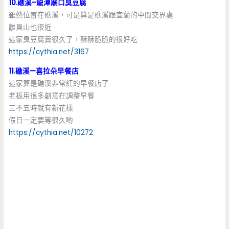
10.礁溪–龍潭廟口臭豆腐
雖然位置在礁溪，可是算是礁溪跟宜蘭的中間交界處
離員山也很近
這家臭豆腐賣很久了，酥酥脆脆的很好吃
https://cythia.net/3167
11.礁溪—喜拉朵早餐店
這家算是礁溪非常紅的早餐店了
老板用很多創意在調整早餐
三不五時就有新花樣
假日一定要等很久喲
https://cythia.net/10272