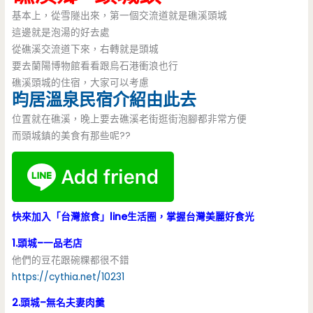
基本上，從雪隧出來，第一個交流道就是礁溪頭城
這邊就是泡湯的好去處
從礁溪交流道下來，右轉就是頭城
要去蘭陽博物館看看跟烏石港衝浪也行
礁溪頭城的住宿，大家可以考慮
昀居溫泉民宿介紹由此去
位置就在礁溪，晚上要去礁溪老街逛街泡腳都非常方便
而頭城鎮的美食有那些呢??
快來加入「台灣旅食」line生活圈，掌握台灣美麗好食光
1.頭城–一品老店
他們的豆花跟碗粿都很不錯
https://cythia.net/10231
2.頭城–無名夫妻肉羹