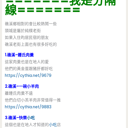
=======我是分隔
線=======
礁溪鄉相對的會比較熱鬧一些
頭城是屬於純樸老街
如果入住昀居民宿的朋友
礁溪老街上面也有很多好吃的
1.礁溪–鍾氏肉羹
這家肉羹也是在地人的愛
他們的黃金蛋跟豬肝都好吃
https://cythia.net/9679
2.礁溪–一碗小羊肉
離鍾氏肉羹不遠
他們白切小羔羊肉非常值得一推
https://cythia.net/9883
3.礁溪–快樂
小吃
這個也是在地人才知道的
小吃
店