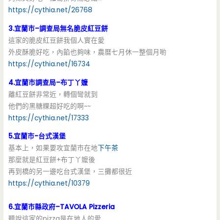
https://cythia.net/26768
3.宜蘭市–調查局無名脆皮紅豆餅
這家的脆皮紅豆餅我個人實在愛
外皮酥脆好吃，內餡也夠味，農曆七月休一整個月喲
https://cythia.net/16734
4.宜蘭市調查局–布丁丫嬤
離紅豆餅非常近，轉個彎就到
他們的黑糖粿超好吃的啊~~
https://cythia.net/17333
5.宜蘭市-台式漢堡
基本上，如果要攻宜蘭市在地
下午茶
那麼就是紅豆餅+布丁丫嬤後
再到橋的另一邊吃台式漢堡，三攤都很近
https://cythia.net/10379
6.宜蘭市縣政府–TAVOLA Pizzeria
聽說這家的pizza是在地人的愛