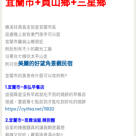
宜蘭市+員山鄉+三星鄉
礁溪往南直走就是宜蘭市區
這邊晚上就有東門夜市可以逛
宜蘭市離員山鄉很近
附近則有不少的觀光工廠
沿著台七線往太平山走
美麗的好望角景觀民宿
則可到
宜蘭市的美食有什麼可以攻的咧?
1.宜蘭市–長弘早餐店
這個算是沒有早起就吃不到的燒餅的早餐店
很威，要趕著七點前到才能吃到好吃的燒餅
https://cythia.net/11820
2.宜蘭市–昱霖油飯.辣担麵
這家的辣擔麵真的讓我朝思暮想
夠辣又好吃，蘿蔔排骨湯必點!!