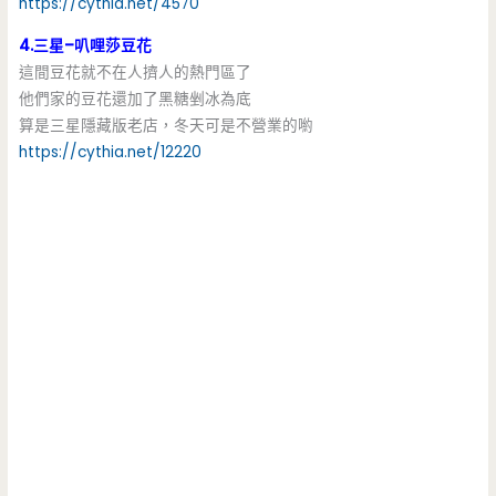
https://cythia.net/4570
4.三星–叭哩莎豆花
這間豆花就不在人擠人的熱門區了
他們家的豆花還加了黑糖剉冰為底
算是三星隱藏版老店，冬天可是不營業的喲
https://cythia.net/12220