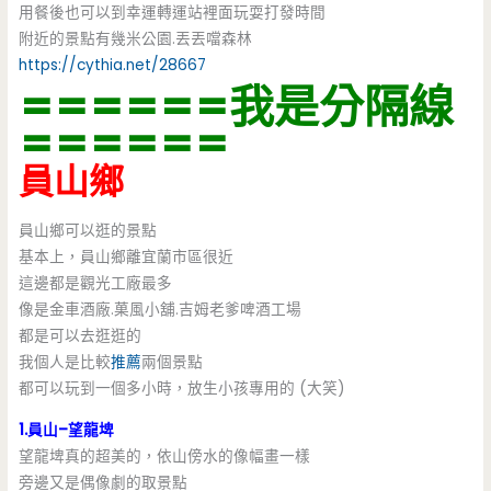
用餐後也可以到幸運轉運站裡面玩耍打發時間
附近的景點有幾米公園.丟丟噹森林
https://cythia.net/28667
======我是分隔線
======
員山鄉
員山鄉可以逛的景點
基本上，員山鄉離宜蘭市區很近
這邊都是觀光工廠最多
像是金車酒廠.菓風小舖.吉姆老爹啤酒工場
都是可以去逛逛的
我個人是比較
推薦
兩個景點
都可以玩到一個多小時，放生小孩專用的 (大笑)
1.員山–望龍埤
望龍埤真的超美的，依山傍水的像幅畫一樣
旁邊又是偶像劇的取景點