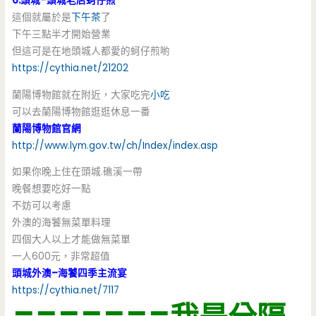
6.頭城–頭城老店蚵仔煎
這個就屬於是
下午茶
了
下午三點半才開始營業
但這可是在地頭城人都愛的蚵仔煎喲
https://cythia.net/21202
蘭陽博物館就在附近，大家吃完
小吃
可以去蘭陽博物館逛逛休息一番
蘭陽博物館官網
http://www.lym.gov.tw/ch/Index/index.asp
如果你晚上住在頭城.礁溪一帶
晚餐想要吃好一點
不妨可以考慮
外澳的海饕無菜單料理
四個大人以上才能做無菜單
一人600元，非常超值
頭城外澳–海饕四季主流宴
https://cythia.net/7117