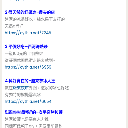
2.很天然的鮮果冰–農夫的店
這家的冰很好吃，純水果下去打的
天然a尚好
https://cythia.net/7245
3.平價好吃—西河灣熱炒
一道100元的平價熱炒
從靜園休閒民宿走過去就到~
https://cythia.net/6959
4.料好實在的–船來芋冰大王
就在
羅東夜市
外圍，這家的冰也好吃
有獨特的榴槤雪淇冰
https://cythia.net/6654
5.羅東林場附近的–安平窯烤披薩
這家披薩也是羅東人力推
同樣可做親子diy，需要事前預約