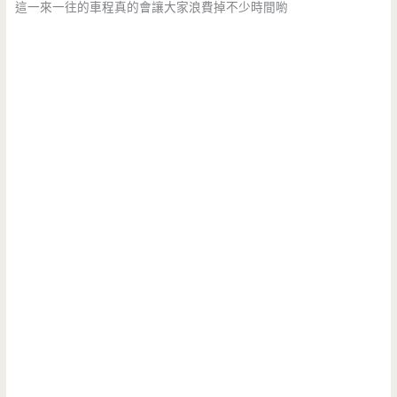
這一來一往的車程真的會讓大家浪費掉不少時間喲