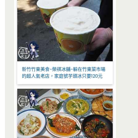
新竹竹東美食-榮祺冰舖-躲在竹東菜市場
的超人氣老店，家庭號芋頭冰只要120元