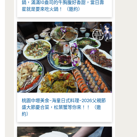
鍋，滿滿10盎司的牛胸腹好香甜，當日壽
星就是要來吃火鍋！ （邀約）
桃園中壢美食-海童日式料理-2026父親節
盛大節慶合菜，松葉蟹等你來！！ （邀
約）