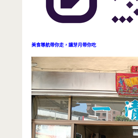
美食導航帶你走，讓芽月帶你吃