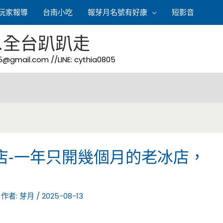
玩家報導
台南小吃
報芽月名號有好康
短影音
.全台趴趴走
05@gmail.com
//LINE: cythia0805
店-一年只開幾個月的老冰店，
！
 作者:
芽月
/
2025-08-13