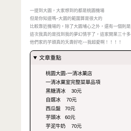
一提到大園，大家想到的都是桃園機場
但是你知道嗎~大園的範圍算是很大的
比較靠近機場的，除了大園埔心之外，還有一個則是
這次我真的是找到我的夢幻情芋了，這家開業三十多
他們家的芋頭真的夭壽好吃~~我超愛啊！！！！
文章重點
桃園大園-一清冰菓店
一清冰菓室完整菜單品項
黑糖清冰 30元
自選冰 70元
西瓜盤 70元
芋頭冰 60元
芋泥牛奶 70元