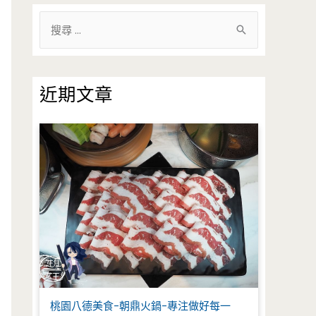
搜
尋
關
鍵
近期文章
字
:
桃園八德美食-朝鼎火鍋-專注做好每一