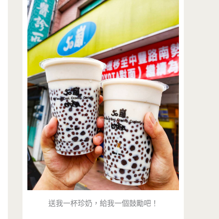
送我一杯珍奶，給我一個鼓勵吧！