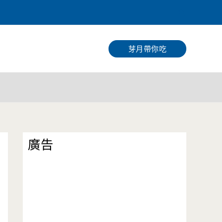
搜
尋
芽月帶你吃
廣告