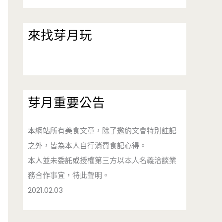
來找芽月玩
芽月重要公告
本網站所有美食文章，除了邀約文會特別註記
之外，皆為本人自行消費食記心得。
本人並未委託或授權第三方以本人名義洽談業
務合作事宜，特此聲明。
2021.02.03