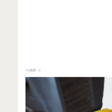
TG按讚：0