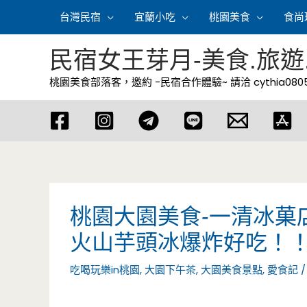
跳
台灣民宿
宜蘭小吃
桃園美食
食尚
至
主
民宿女王芽月-美食.旅遊
要
桃園美食部落客，邀約 -民宿合作體驗~ 請洽
cythia08
內
容
桃園大園美食-一清冰菓
火山芋頭冰爆炸好吃！
吃喝玩樂in桃園
,
大園下午茶
,
大園美食景點
,
愛食記
/