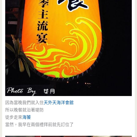
因為當晚我們就入住
天外天海洋會館
所以晚餐就沿著堤防
徒步走來
海饕
當然，我早在兩個禮拜前就先訂位了