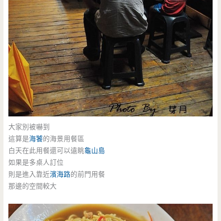
大家別被嚇到
這算是
海饕
的海景用餐區
白天在此用餐還可以遠眺
龜山島
如果是多桌人訂位
則是進入靠近
濱海路
的前門用餐
那邊的空間較大