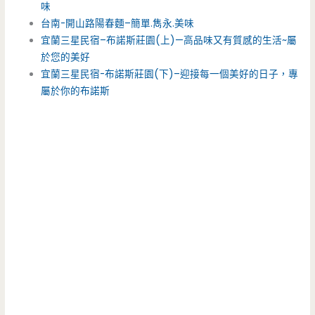
味
台南-開山路陽春麵–簡單.雋永.美味
宜蘭三星民宿–布諾斯莊園(上)—高品味又有質感的生活~屬
於您的美好
宜蘭三星民宿-布諾斯莊園(下)–迎接每一個美好的日子，專
屬於你的布諾斯