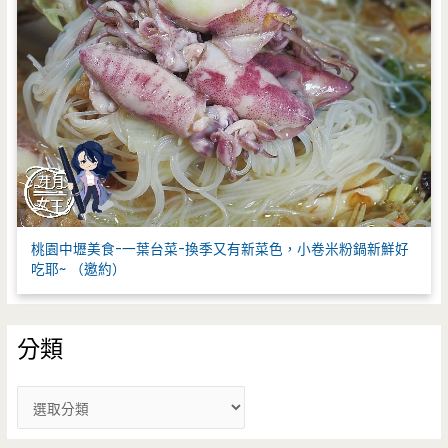
桃園中壢美食-一葉台菜-換季又有新菜色，小卷米粉鍋新鮮好
吃耶~ （邀約）
分類
分
類