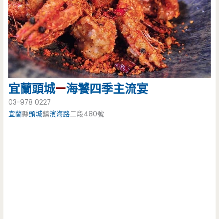
宜蘭
頭城
—
海饕四季主流宴
03-978 0227
宜蘭
縣
頭城
鎮
濱海路
二段480號