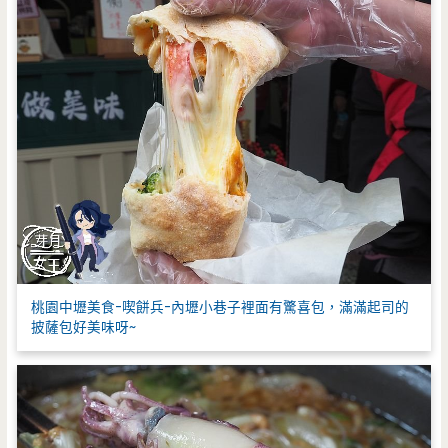
桃園中壢美食-喫餅兵-內壢小巷子裡面有驚喜包，滿滿起司的
披薩包好美味呀~