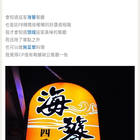
會知道這家
海饕
餐廳
也是託FB辣媽徐嘟嘟的好康道相報
我才會知道
頭城
這家美味的餐廳
而且除了單點之外
也可以做
無菜單
料理
我覺得CP值有略勝碗公餐廳一些