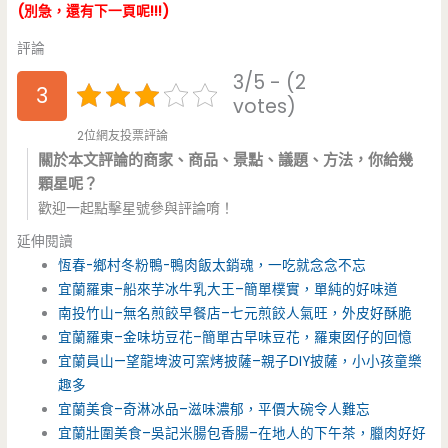
(別急，還有下一頁呢!!!)
評論
3/5 - (2
3
votes)
2位網友投票評論
關於本文評論的商家、商品、景點、議題、方法，你給幾
顆星呢？
歡迎一起點擊星號參與評論唷！
延伸閱讀
恆春-鄉村冬粉鴨-鴨肉飯太銷魂，一吃就念念不忘
宜蘭羅東–船來芋冰牛乳大王–簡單樸實，單純的好味道
南投竹山–無名煎餃早餐店–七元煎餃人氣旺，外皮好酥脆
宜蘭羅東–金味坊豆花–簡單古早味豆花，羅東囡仔的回憶
宜蘭員山—望龍埤波可窯烤披薩–親子DIY披薩，小小孩童樂
趣多
宜蘭美食–奇淋冰品–滋味濃郁，平價大碗令人難忘
宜蘭壯圍美食–吳記米腸包香腸–在地人的下午茶，臘肉好好