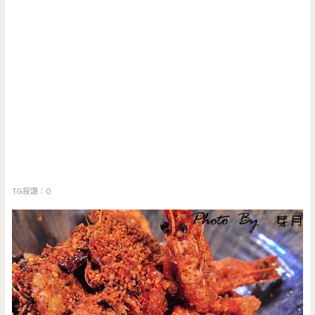
TG按讚：0