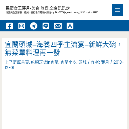
跳
民宿女王芽月-美食.旅遊.全台趴趴走
至
桃園美食部落客，邀約 -民宿合作體驗~ 請洽
cythia0805@gmail.com
//LINE: cythia0805
Main
主
要
Men
內
容
宜蘭頭城–海饕四季主流宴–新鮮大碗，
無菜單料理再一發
上了奇摩首頁
,
吃喝玩樂in宜蘭
,
宜蘭小吃
,
頭城
/ 作者:
芽月
/
2013-
12-01