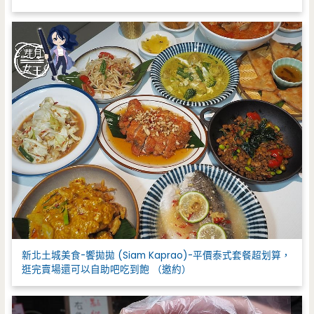
新北土城美食-饗拋拋 (Siam Kaprao)-平價泰式套餐超划算，
逛完賣場還可以自助吧吃到飽 （邀約）