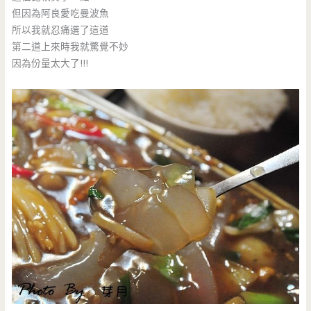
但因為阿良愛吃曼波魚
所以我就忍痛選了這道
第二道上來時我就驚覺不妙
因為份量太大了!!!