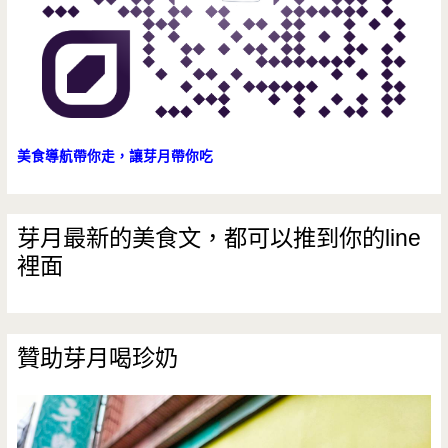
美食導航帶你走，讓芽月帶你吃
芽月最新的美食文，都可以推到你的line
裡面
贊助芽月喝珍奶