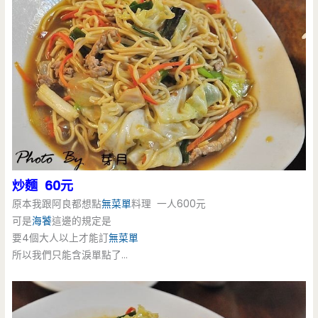
炒麵 60元
原本我跟阿良都想點
無菜單
料理 一人600元
可是
海饕
這邊的規定是
要4個大人以上才能訂
無菜單
所以我們只能含淚單點了…