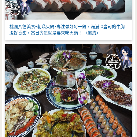
桃園八德美食-朝鼎火鍋-專注做好每一鍋，滿滿10盎司的牛胸
腹好香甜，當日壽星就是要來吃火鍋！ （邀約）