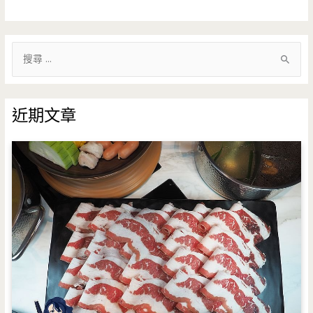
搜
尋
關
鍵
近期文章
字
: