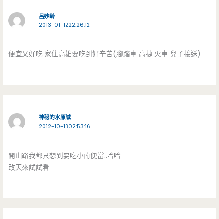
呂妙齡
2013-01-1222:26:12
便宜又好吃 家住高雄要吃到好辛苦(腳踏車 高捷 火車 兒子接送)
神秘的水原誠
2012-10-1802:53:16
開山路我都只想到要吃小南便當..哈哈
改天來試試看