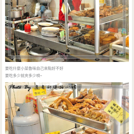
要吃什麼小菜魯味自己來點好不好
要吃多少就夾多少唄~