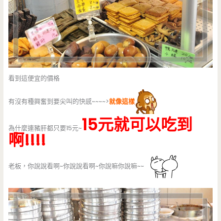
看到這便宜的價格
有沒有種興奮到要尖叫的快感~~~~>
就像這樣
15元就可以吃到
為什麼連豬肝都只要15元~
啊!!!!
老板，你說說看啊~你說說看啊~你說嘛你說嘛~~