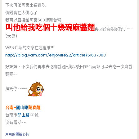
下次再帶阿良來這邊吃
價錢實在太佛心了
我可以直接給阿良500塊新台幣
叫他給我吃個十幾碗麻醬麵
再回台南娘家好了~~~
(大笑)
WEN介紹的文章在這裡哦!!!
http://blog.yam.com/enjoylife22/article/51637003
好姊妹，下次我們再來去吃麻醬麵~我以後回來台南都可以去吃一次麻醬
麵嗎~~
拜託你~~~~~
台南–
開山路
陽春麵
台南市
開山路
191號
沒有電話~~
月月的隨拍心情