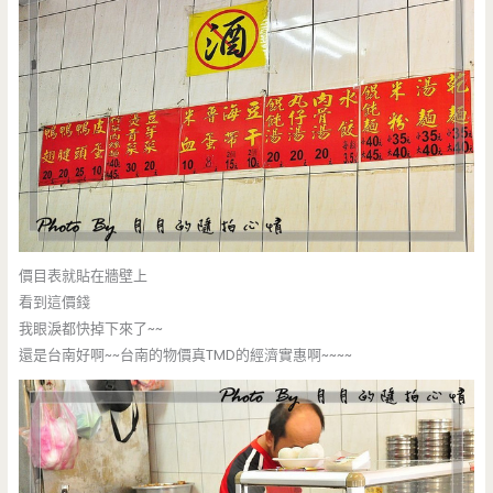
價目表就貼在牆壁上
看到這價錢
我眼淚都快掉下來了~~
還是台南好啊~~台南的物價真TMD的經濟實惠啊~~~~