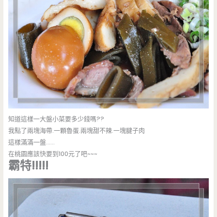
知道這樣一大盤小菜要多少錢嗎??
我點了兩塊海帶.一顆魯蛋.兩塊甜不辣.一塊腱子肉
這樣滿滿一盤……
在桃園應該快要到100元了吧~~~
霸特!!!!!