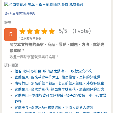
也可以宣傳你的粉絲專頁
評論
5/5 - (1 vote)
5
1位網友投票評論
關於本文評論的商家、商品、景點、議題、方法，你給幾
顆星呢？
歡迎一起點擊星號參與評論唷！
延伸閱讀
恆春-鄉村冬粉鴨-鴨肉飯太銷魂，一吃就念念不忘
宜蘭羅東–船來芋冰牛乳大王–簡單樸實，單純的好味道
南投竹山–無名煎餃早餐店–七元煎餃人氣旺，外皮好酥脆
宜蘭羅東–金味坊豆花–簡單古早味豆花，羅東囡仔的回憶
宜蘭員山—望龍埤波可窯烤披薩–親子DIY披薩，小小孩童樂
趣多
宜蘭美食–奇淋冰品–滋味濃郁，平價大碗令人難忘