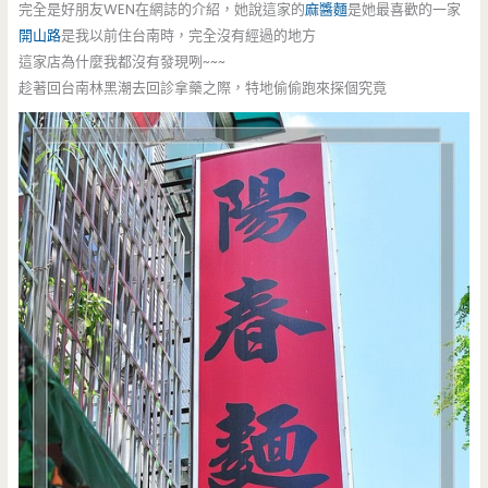
完全是好朋友WEN在網誌的介紹，她說這家的
麻醬麵
是她最喜歡的一家
開山路
是我以前住台南時，完全沒有經過的地方
這家店為什麼我都沒有發現咧~~~
趁著回台南林黑潮去回診拿藥之際，特地偷偷跑來探個究竟