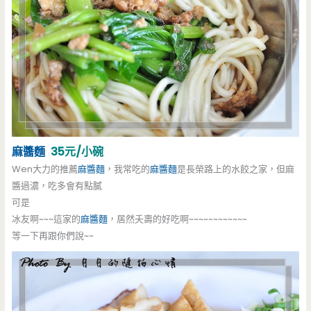
麻醬麵
35元/小碗
Wen大力的推薦
麻醬麵
，我常吃的
麻醬麵
是長榮路上的水餃之家，但麻
醬過濃，吃多會有點膩
可是
冰友啊~~~這家的
麻醬麵
，居然夭壽的好吃啊~~~~~~~~~~~~
等一下再跟你們說~~