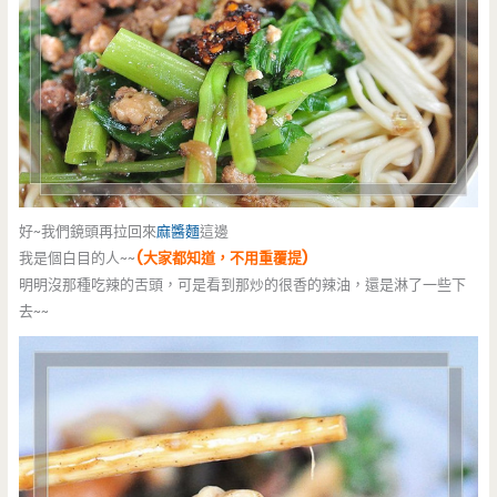
好~我們鏡頭再拉回來
麻醬麵
這邊
我是個白目的人~~
(大家都知道，不用重覆提)
明明沒那種吃辣的舌頭，可是看到那炒的很香的辣油，還是淋了一些下
去~~