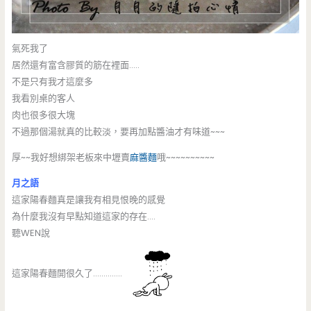
氣死我了
居然還有富含膠質的筋在裡面…..
不是只有我才這麼多
我看別桌的客人
肉也很多很大塊
不過那個湯就真的比較淡，要再加點醬油才有味道~~~
厚~~我好想綁架老板來中壢賣
麻醬麵
哦~~~~~~~~~~
月之語
這家陽春麵真是讓我有相見恨晚的感覺
為什麼我沒有早點知道這家的存在….
聽WEN說
這家陽春麵開很久了…………..