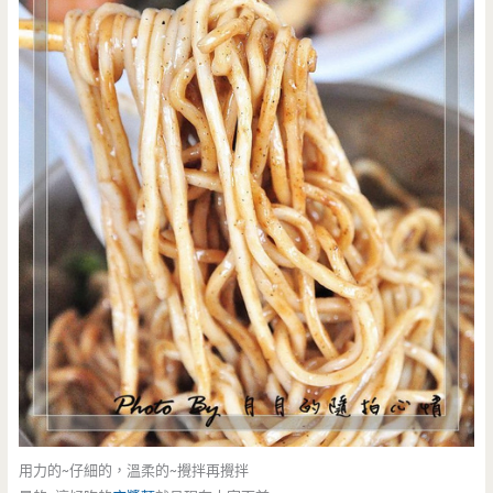
用力的~仔細的，溫柔的~攪拌再攪拌