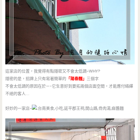
這家店的位置，我覺得有點隱密又不會太低調~WHY?
隱密的是，招牌上只有寫著簡單的
「陽春麵」
三個字
不會太低調的原因在於—-它生意好到要拓兩個店面空間，才能應付絡繹
不絕的客人….
好妙的一家店~