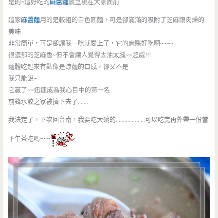
是的~這好吃的
麻醬麵
就呈現在大家面前
這家
麻醬麵
用的是較粗的白色圓麵，可是卻滿滿的吸附了芝麻跟肉燥的
美味
非常簡單，可是卻讓我一吃就愛上了，它的麻醬好吃啊~~~~
很濃郁的芝麻香~但不會讓人覺得太油太膩~~超威!!!
麵體吃起來有點像是涼麵的口感，卻又不是
我只能說~
它贏了~~迅速成為我心目中的第一名
前鋒水餃之家被擠下去了…….
我決定了，下次回台南，我要吃大碗的………………..可以吃完再外帶一份當
下午茶吃嗎~~~