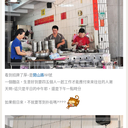
看到招牌了厚~是
開山路
191號
一個麵店，生意好到要四五個人一起工作才能應付來來往往的人潮
天啊~這只是平日的中午耶，還是下午一點時分
如果假日來，不就要等到扑街嗎????