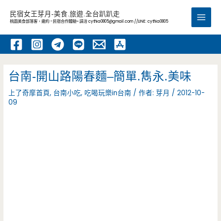
跳
民宿女王芽月-美食.旅遊.全台趴趴走
至
桃園美食部落客，邀約 -民宿合作體驗~ 請洽
cythia0805@gmail.com
//LINE: cythia0805
Main
主
要
Men
內
容
台南-開山路陽春麵–簡單.雋永.美味
上了奇摩首頁
,
台南小吃
,
吃喝玩樂in台南
/ 作者:
芽月
/
2012-10-
09