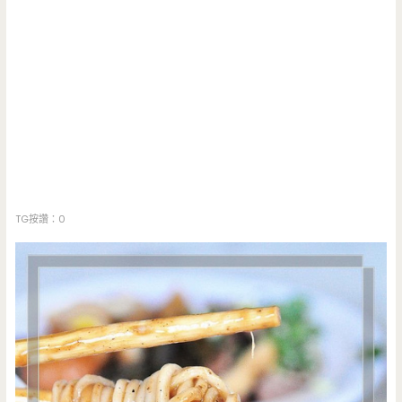
TG按讚：0