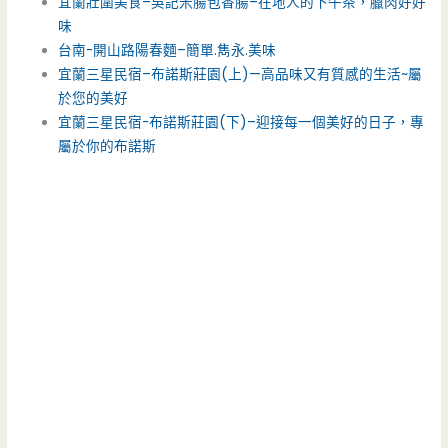
宜蘭壯圍美食–吳記米腸包香腸–在地人的下午茶，臘肉好好
味
台南-開山路陽春麵–簡單.雋永.美味
宜蘭三星民宿–布諾斯莊園(上)—高品味又有質感的生活~屬
於您的美好
宜蘭三星民宿-布諾斯莊園(下)–迎接每一個美好的日子，專
屬於你的布諾斯