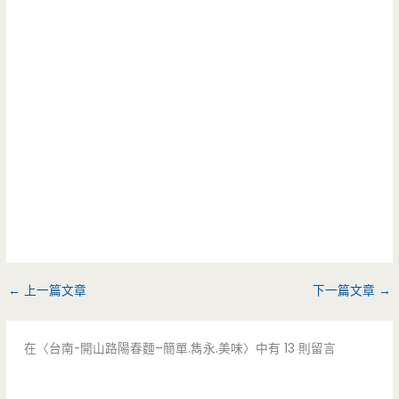
←
上一篇文章
下一篇文章
→
在〈台南-開山路陽春麵–簡單.雋永.美味〉中有 13 則留言