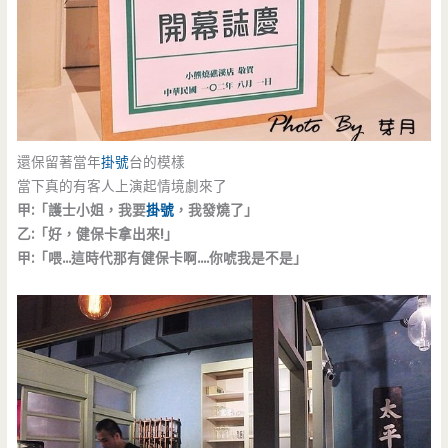
還保留著當年
掛號
台的模樣
當下真的有客人上演起情境劇來了
甲:「護士小姐，我要
掛號
，我發燒了」
乙:「好，健保卡拿出來!」
甲:「喂…這時代那有健保卡啊….你唬我是不是」