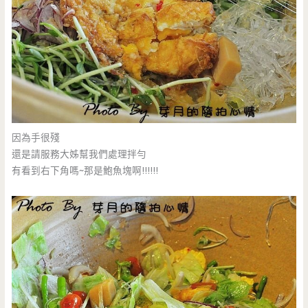
因為手很殘
還是請服務大姊幫我們處理拌勻
有看到右下角嗎~那是鮑魚塊啊!!!!!!