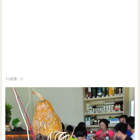
TG按讚：0