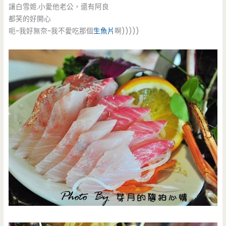
讓白雪姬.小愛他老公，還有阿良
都笑的好開心
呃~我好無奈~我不愛吃那個
生魚片
啊)))))