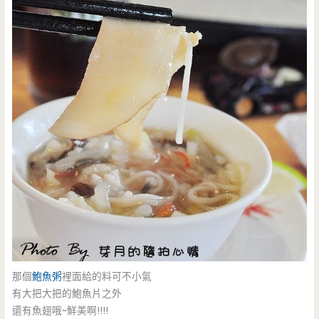
那個
鮑魚粥
裡面給的料可不小氣
有大把大把的鮑魚片之外
還有魚翅哦~鮮美啊!!!!