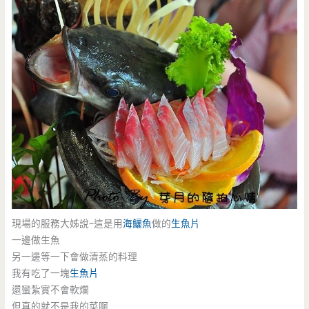
現場的服務大姊說~這是用
海鱺魚
做的
生魚片
一邊做生魚
另一邊等一下會做清蒸的料理
我有吃了一塊
生魚片
還蠻紮實不會軟爛
但真的就不是我的菜啊