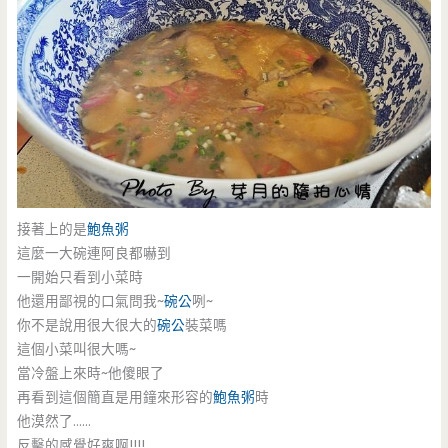
接著上的是
鮑魚粥
這麼一大碗連阿良都嚇到
一開始只看到小菜時
他還用鄙視的口氣問我~
碗公
咧~
你不是說用很大很大的
碗公
裝菜嗎
這個小菜叫很大嗎~
當冷盤上來時~他傻眼了
再看到這個簡直是用鐘來形容的
鮑魚粥
時
他漠然了……
反擊的感覺好爽啊!!!!