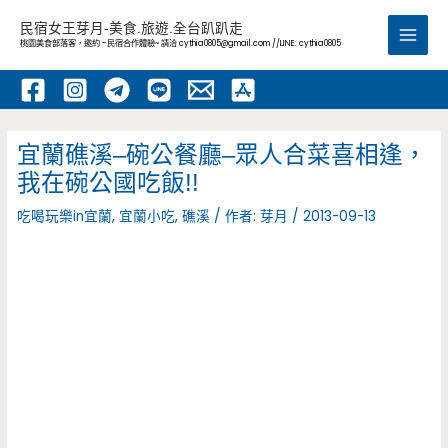
跳
民宿女王芽月-美食.旅遊.全台趴趴走
至
桃園美食部落客，邀約 -民宿合作體驗~ 請洽
cythia0805@gmail.com
//LINE: cythia0805
Main
主
要
Men
內
容
宜蘭礁溪–碗公餐廳–眾人合菜喜相逢，
我在碗公國吃飯!!
吃喝玩樂in宜蘭
,
宜蘭小吃
,
礁溪
/ 作者:
芽月
/
2013-09-13