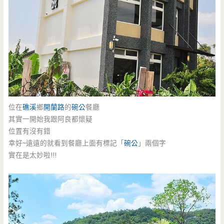
位在
礁溪
鄉
開蘭路
的
碗公
餐廳
其實一開始我跟阿良都懷疑
位置有沒有錯
幸好~遠遠的就看到餐廳上面有標記「
碗公
」兩個字
實在是太妙啦!!!