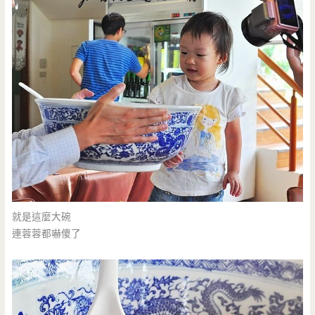
就是這麼大碗
連蓉蓉都嚇傻了