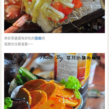
幸好旁邊還有好吃的
龍蝦
肉
我跟任任都喜歡~~~