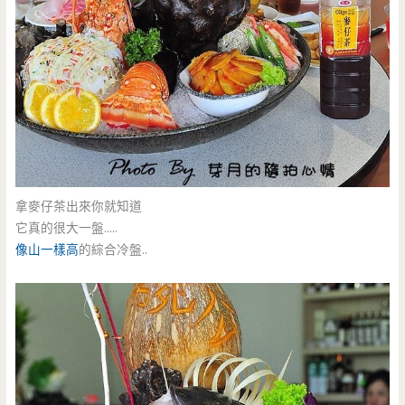
拿麥仔茶出來你就知道
它真的很大一盤…..
像山一樣高
的綜合冷盤..