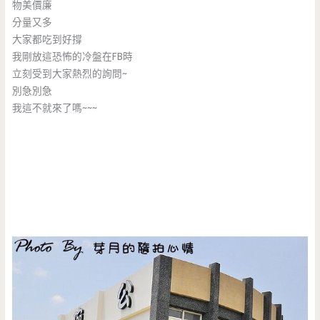
物美價廉
分量又多
大家都吃到好撐
我剛放這恐怖的冷盤在FB時
立刻受到大家熱烈的詢問~
別急別急
我這不就來了嗎~~~