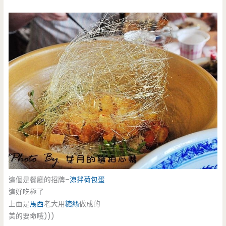
這個是餐廳的招牌–
涼拌荷包蛋
這好吃極了
上面是
馬西
老大用
糖絲
做成的
美的要命哦)))