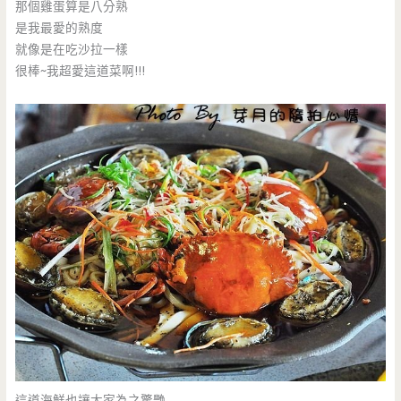
那個雞蛋算是八分熟
是我最愛的熟度
就像是在吃沙拉一樣
很棒~我超愛這道菜啊!!!
這道海鮮也讓大家為之驚艷