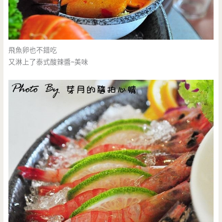
飛魚卵也不錯吃
又淋上了泰式酸辣醬~美味