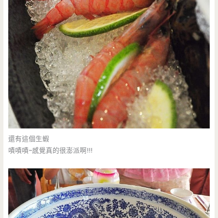
還有這個生蝦
嘖嘖嘖~感覺真的很澎派啊!!!