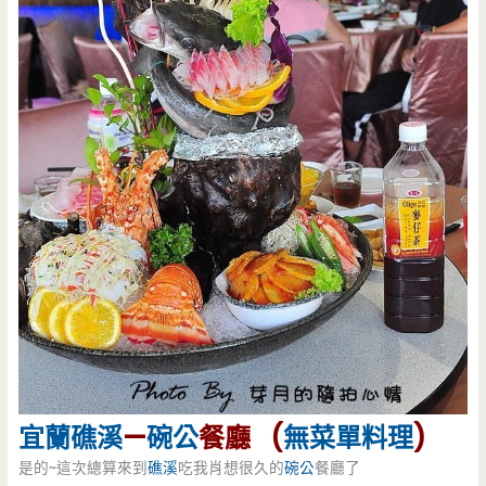
宜蘭
礁溪
—
碗公
餐廳 (
無菜單料理
)
是的~這次總算來到
礁溪
吃我肖想很久的
碗公
餐廳了