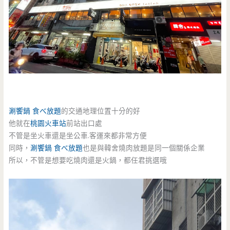
涮饗鍋
食べ放題
的交通地理位置十分的好
他就在
桃園火車站
前站出口處
不管是坐火車還是坐公車.客運來都非常方便
同時，
涮饗鍋
食べ放題
也是與韓舍燒肉放題是同一個關係企業
所以，不管是想要吃燒肉還是火鍋，都任君挑選哦