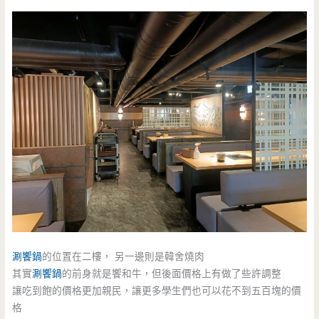
涮饗鍋
的位置在二樓， 另一邊則是韓舍燒肉
其實
涮饗鍋
的前身就是饗和牛，但後面價格上有做了些許調整
讓吃到飽的價格更加親民，讓更多學生們也可以花不到五百塊的價
格