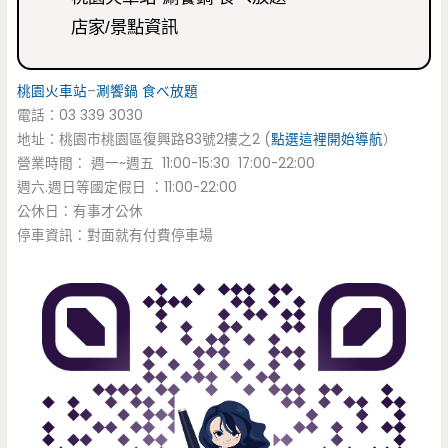
店家/景點資訊
桃園火車站
–
涮饗鍋
食べ放題
電話：03 339 3030
地址：桃園市桃園區復興路83號2樓之2 (
點選這裡開始導航
）
營業時間： 週一~週五 11:00-15:30 17:00-22:00
週六.週日等國定假日 ：11:00-22:00
公休日：有事才公休
停車資訊：對面就有付費停車場