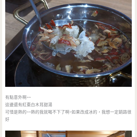
有點意外啊~~
這邊還有紅棗白木耳甜湯
可惜是熱的~~熱的我就喝不下了啊~如果改成冰的，我想一定銷路很
好