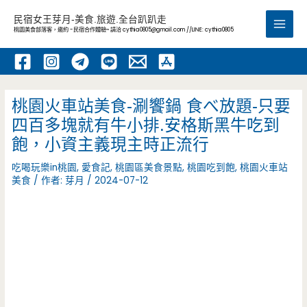
跳
民宿女王芽月-美食.旅遊.全台趴趴走
至
桃園美食部落客，邀約 -民宿合作體驗~ 請洽
cythia0805@gmail.com
//LINE: cythia0805
Main
主
要
Men
內
容
桃園火車站美食-涮饗鍋 食べ放題-只要
四百多塊就有牛小排.安格斯黑牛吃到
飽，小資主義現主時正流行
吃喝玩樂in桃園
,
愛食記
,
桃園區美食景點
,
桃園吃到飽
,
桃園火車站
美食
/ 作者:
芽月
/
2024-07-12