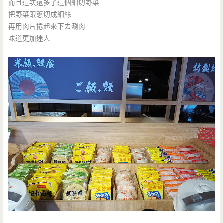
而且這次還多了這個細切野菜
把野菜跟蔥切成細絲
再用肉片捲起來下去涮肉
味道更加迷人