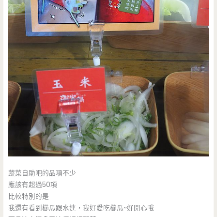
蔬菜自助吧的品項不少
應該有超過50項
比較特別的是
我還有看到櫛瓜跟水連，我好愛吃櫛瓜~好開心哦