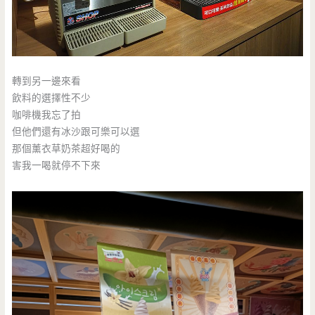
轉到另一邊來看
飲料的選擇性不少
咖啡機我忘了拍
但他們還有冰沙跟可樂可以選
那個薰衣草奶茶超好喝的
害我一喝就停不下來