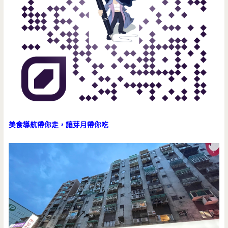
美食導航帶你走，讓芽月帶你吃