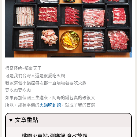
很奇怪吶~都夏天了
可是我們台灣人還是很愛吃火鍋
我家這個小鍋控每次都一直嚷嚷著要吃火鍋
要吃肉要吃肉
如果再加個國三生進來，阿母的錢包真的破很大
所以，那種平價的
火鍋吃到飽
，就成了我的首選
文章重點
桃園火車站-涮饗鍋 食べ放題