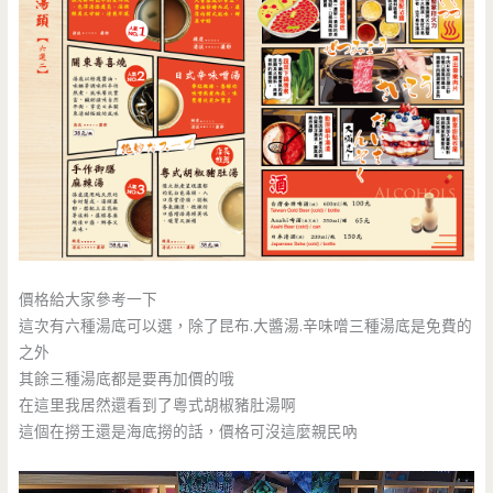
價格給大家參考一下
這次有六種湯底可以選，除了昆布.大醬湯.辛味噌三種湯底是免費的
之外
其餘三種湯底都是要再加價的哦
在這里我居然還看到了粵式胡椒豬肚湯啊
這個在撈王還是海底撈的話，價格可沒這麼親民吶