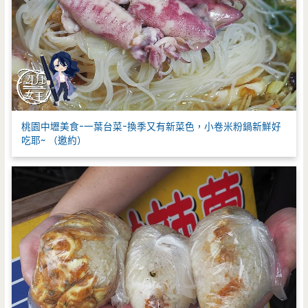
桃園中壢美食-一葉台菜-換季又有新菜色，小卷米粉鍋新鮮好
吃耶~ （邀約）