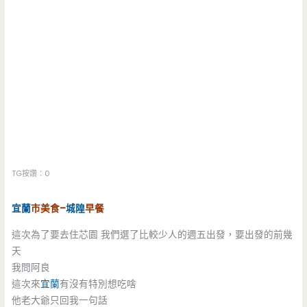
TG按讚：0
宜蘭
市美食–
城隍
早餐
這次為了要去住芯園 我們選了比較少人的週五出發，要出發的前幾
天
我問阿良
這次來
宜蘭
有沒有特別想吃啥
他老大爺只回我一句話