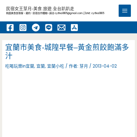
跳
民宿女王芽月-美食.旅遊.全台趴趴走
至
桃園美食部落客，邀約 -民宿合作體驗~ 請洽
cythia0805@gmail.com
//LINE: cythia0805
Main
主
要
Men
內
容
宜蘭市美食-城隍早餐–黃金煎餃飽滿多
汁
吃喝玩樂in宜蘭
,
宜蘭
,
宜蘭小吃
/ 作者:
芽月
/
2013-04-02