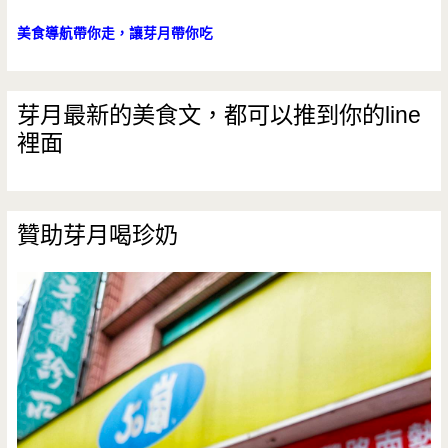
美食導航帶你走，讓芽月帶你吃
芽月最新的美食文，都可以推到你的line
裡面
贊助芽月喝珍奶