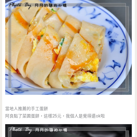
當地人推薦的手工蛋餅
阿良點了菜圃蛋餅，這樣25元，我個人是覺得還ok啦