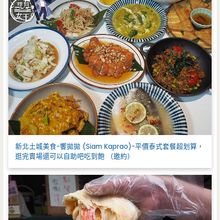
新北土城美食-饗拋拋 (Siam Kaprao)-平價泰式套餐超划算，
逛完賣場還可以自助吧吃到飽 （邀約）