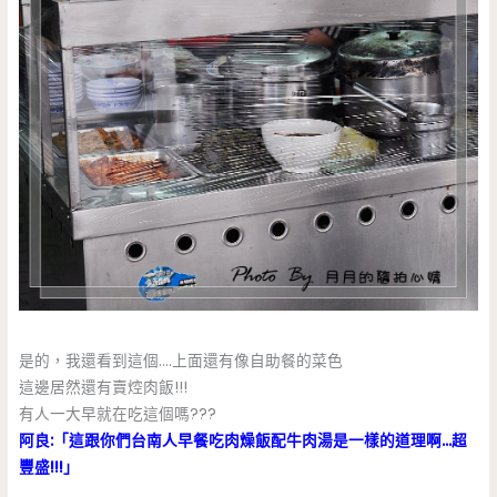
是的，我還看到這個….上面還有像自助餐的菜色
這邊居然還有賣焢肉飯!!!
有人一大早就在吃這個嗎???
阿良:「這跟你們台南人早餐吃肉燥飯配牛肉湯是一樣的道理啊…超
豐盛!!!」