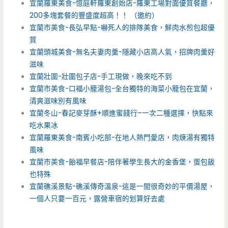
宜蘭羅東美食-憶庭軒羅東創始店-羅東工場對面優質餐廳，
200多塊套餐的豐盛度超高！！ （邀約）
宜蘭市美食-長弘早點-嚇死人的排隊美食，鮮肉水煎包超優
質
宜蘭頭城美食-無名夫妻肉羹-隱藏小店高人氣，招牌肉羹好
滋味
宜蘭壯圍-壯圍包子店-手工現做，晚來吃不到
宜蘭市美食-口福小籠湯包-全台獨特的海菜小籠包在宜蘭，
清爽滋味別有風味
宜蘭冬山-春記麥芽酥+順進蜜餞行–一次二種選擇，快點來
吃水果冰
宜蘭羅東美食-南賓小吃部-在地人熱門愛店，肉焿湯有獨特
風味
宜蘭市美食-飴福早餐店-陪伴著學生長大的金香堡，蛋包飯
也特殊
宜蘭礁溪景點-礁溪傳奇溫泉-這是一間很奇妙的平價湯屋，
一個人只要一百元，露營車宿的划算好去處