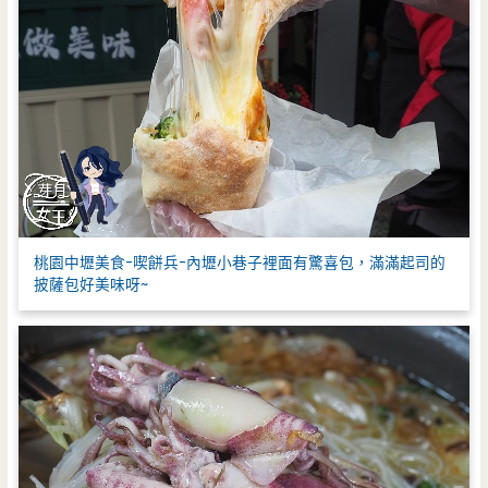
桃園中壢美食-喫餅兵-內壢小巷子裡面有驚喜包，滿滿起司的
披薩包好美味呀~