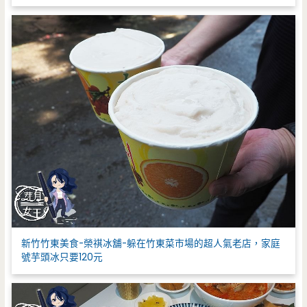
新竹竹東美食-榮祺冰舖-躲在竹東菜市場的超人氣老店，家庭
號芋頭冰只要120元