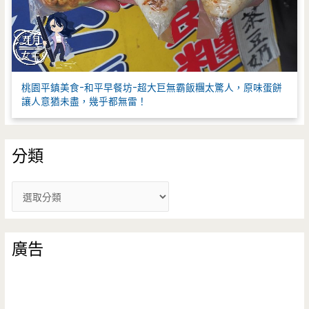
桃園平鎮美食-和平早餐坊-超大巨無霸飯糰太驚人，原味蛋餅
讓人意猶未盡，幾乎都無雷！
分類
分
類
廣告