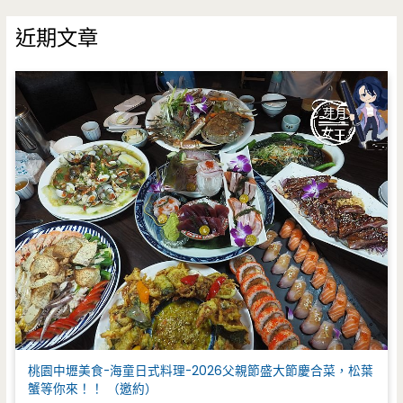
關
鍵
近期文章
字
:
桃園中壢美食-海童日式料理-2026父親節盛大節慶合菜，松葉
蟹等你來！！ （邀約）