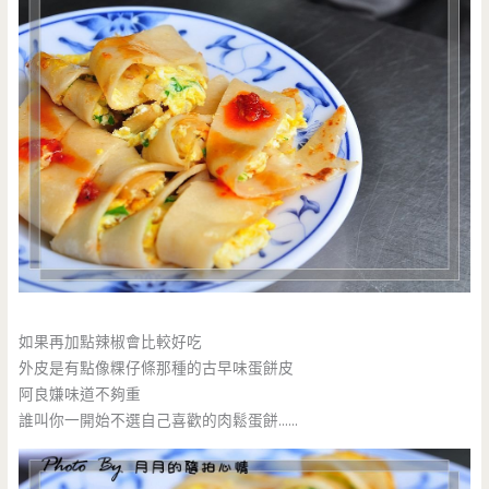
如果再加點辣椒會比較好吃
外皮是有點像粿仔條那種的古早味蛋餅皮
阿良嫌味道不夠重
誰叫你一開始不選自己喜歡的肉鬆蛋餅……