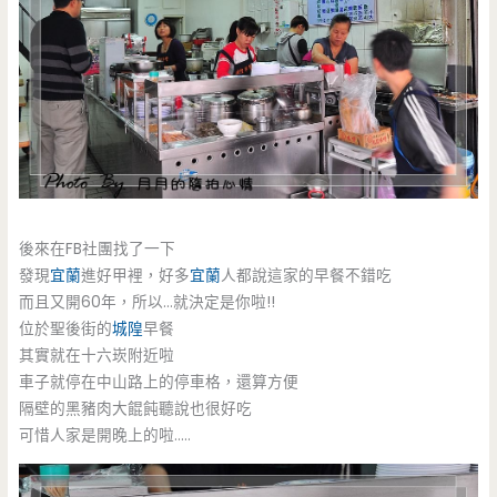
後來在FB社團找了一下
發現
宜蘭
進好甲裡，好多
宜蘭
人都說這家的早餐不錯吃
而且又開60年，所以…就決定是你啦!!
位於聖後街的
城隍
早餐
其實就在十六崁附近啦
車子就停在中山路上的停車格，還算方便
隔壁的黑豬肉大餛飩聽說也很好吃
可惜人家是開晚上的啦…..