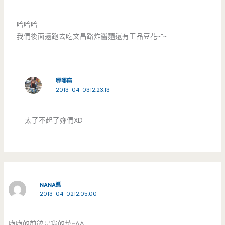
哈哈哈
我們後面還跑去吃文昌路炸醬麵還有王品豆花~”~
哪哪麻
2013-04-0312:23:13
太了不起了妳們XD
NANA媽
2013-04-0212:05:00
脆脆的煎餃是我的菜~^^