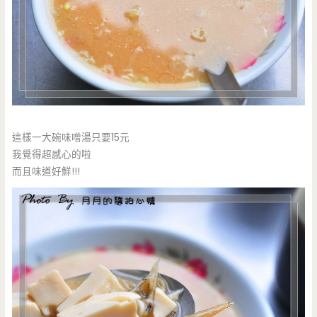
這樣一大碗味噌湯只要15元
我覺得超感心的啦
而且味道好鮮!!!