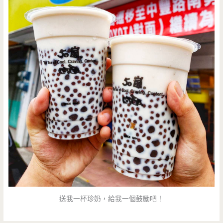
送我一杯珍奶，給我一個鼓勵吧！