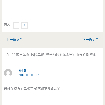
頁次:
1
2
←
上一篇文章
下一篇文章
→
在〈宜蘭市美食-城隍早餐–黃金煎餃飽滿多汁〉中有 9 則留言
敦小蓮
2013-04-0410:41:01
我好久沒有吃早餐了,都不知那是啥味道……