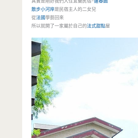
其實是剛好我們入住宜蘭民宿-
蓮春園
散步小河岸
是民宿主人的二女兒
從
法國
學藝回來
所以就開了一家屬於自己的
法式甜點
屋