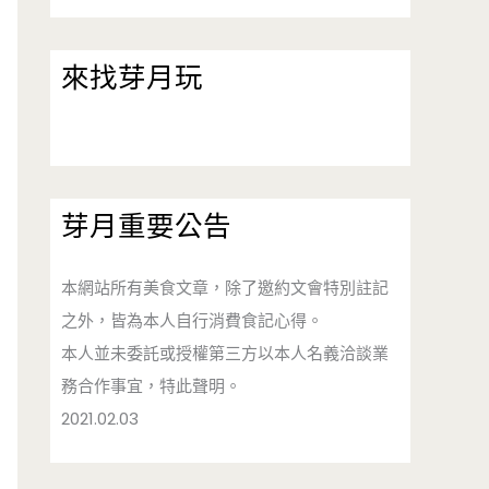
來找芽月玩
芽月重要公告
本網站所有美食文章，除了邀約文會特別註記
之外，皆為本人自行消費食記心得。
本人並未委託或授權第三方以本人名義洽談業
務合作事宜，特此聲明。
2021.02.03