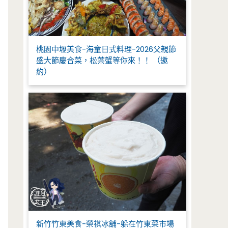
桃園中壢美食-海童日式料理-2026父親節
盛大節慶合菜，松葉蟹等你來！！ （邀
約）
新竹竹東美食-榮祺冰舖-躲在竹東菜市場