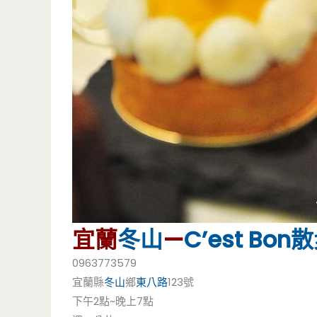
宜蘭
冬山
—
C’est Bon
散
0963773579
宜蘭縣
冬山
鄉
東八路
123號
下午2點~晚上7點