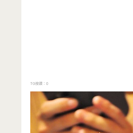
TG按讚：0