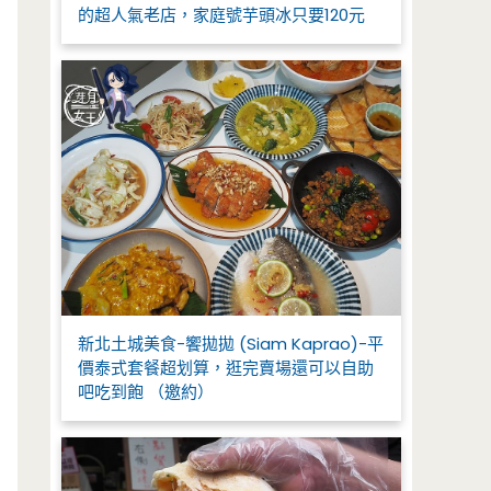
的超人氣老店，家庭號芋頭冰只要120元
新北土城美食-饗拋拋 (Siam Kaprao)-平
價泰式套餐超划算，逛完賣場還可以自助
吧吃到飽 （邀約）