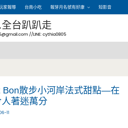
玩家報導
台南小吃
報芽月名號有好康
短影音
.全台趴趴走
05@gmail.com
//LINE: cythia0805
t Bon散步小河岸法式甜點—在
令人著迷萬分
06-11