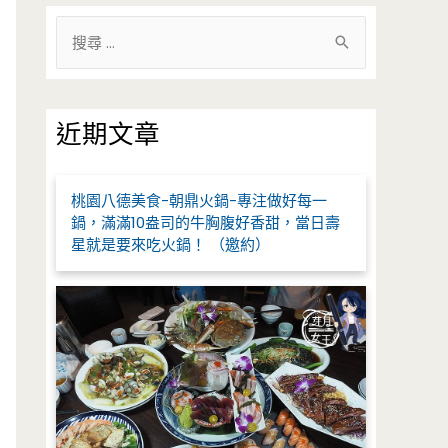
搜
尋
關
鍵
近期文章
字
:
桃園八德美食-朝鼎火鍋-專注做好每一
鍋，滿滿10盎司的牛胸腹好香甜，當日壽
星就是要來吃火鍋！ （邀約）