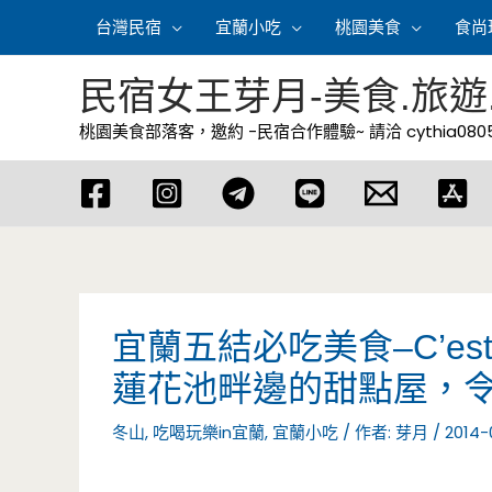
跳
台灣民宿
宜蘭小吃
桃園美食
食尚
至
主
民宿女王芽月-美食.旅遊
要
桃園美食部落客，邀約 -民宿合作體驗~ 請洽
cythia08
內
容
宜蘭五結必吃美食–C’es
蓮花池畔邊的甜點屋，
冬山
,
吃喝玩樂in宜蘭
,
宜蘭小吃
/ 作者:
芽月
/
2014-