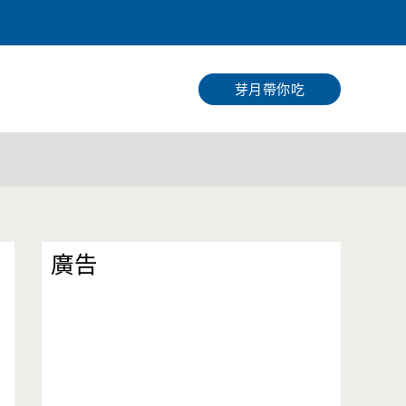
搜
尋
芽月帶你吃
廣告