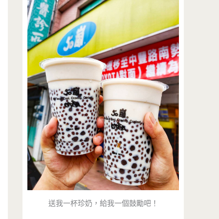
送我一杯珍奶，給我一個鼓勵吧！