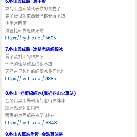
6.冬山義成路–罵子蛋
算的上是宜蘭代表性的食物了
罵子蛋很多東西我們都覺得不錯
也常常回購
位置比較靠近羅東喲
https://cythia.net/15695
7.冬山義成路–冰點老店綿綿冰
罵子蛋對面的綿綿冰
他們的仙草熬煮的很不錯
天然古早製作的綿綿冰我們也推
https://cythia.net/21885
8.冬山–老街綿綿冰(靠近冬山火車站)
在冬山菜市場轉角的老街綿綿冰
跟冰點是師出同門
兩家的東西都是古早味啦~
https://cythia.net/18848
9.冬山火車站附近–金珠蔥油餅