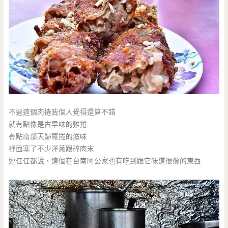
不過這個肉捲我個人覺得還算不錯
就有點像是古早味的雞捲
有點南部天婦羅捲的滋味
裡面塞了不少洋蔥跟碎肉末
連任任都說，這個在台南阿公家也有吃到跟它味道很像的東西