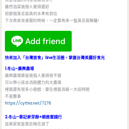
雖然泡菜我個人覺得還好
但那個臭豆腐真的水準有到位
下次再來攻香腸的時候，一定要再來一盤臭豆腐解饞!
快來加入「台灣旅食」line生活圈，掌握台灣美麗好食光
1.冬山–廣興農場
廣興農場算是我個人覺得很不錯
可以帶小孩去消耗體力的大農場
裡面還有很多小遊戲，要在裡面消磨一大段時間
不是難事
https://cythia.net/7276
2.冬山–春記麥芽酥+順進蜜餞行
這兩家就是靠近梅花湖了