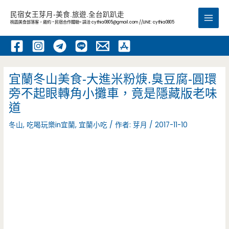
跳
民宿女王芽月-美食.旅遊.全台趴趴走
至
桃園美食部落客，邀約 -民宿合作體驗~ 請洽
cythia0805@gmail.com
//LINE: cythia0805
Main
主
要
Men
內
容
宜蘭冬山美食-大進米粉焿.臭豆腐-圓環
旁不起眼轉角小攤車，竟是隱藏版老味
道
冬山
,
吃喝玩樂in宜蘭
,
宜蘭小吃
/ 作者:
芽月
/
2017-11-10