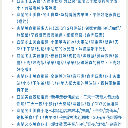
宜蘭冬山美食-大進米粉焿.臭豆腐-圓環旁不起眼轉角小攤
車，竟是隱藏版老味道
宜蘭冬山美食-冬山食堂-堅持傳統古早味，平價好吃很實在
(邀約)
宜蘭美食推薦懶人包(2016年2月更新)-91家宜蘭小吃/海鮮/
無菜單/早餐讓您慢慢挑選，細細品嘗~(食尚玩家)
宜蘭冬山美食推薦-小風箏雪花冰/火車站/關東煮/雙色/天
然/下午茶/甜點/車站前的冰品店，味道濃郁不死甜
宜蘭冬山美食推薦-樸食甘味/梅花湖/黑雞發/廣興做粿/餐
廳/卜肉/焢肉飯/菜單/電話/菜單/反璞歸真的自然，卜肉好
好吃哦!!
宜蘭冬山美食推薦-金珠蔥油餅/喜互惠/食尚玩家/冬山火車
站/小吃/下午茶/點心/在地人都大推的蔥油餅，獨特風格果
真不錯
宜蘭美食景點推薦–新年走春何處去，二天一夜懶人包送給
你啦/二天一夜/小旅行/天堂鳥/寒暑假/親子DIY/民宿選擇
宜蘭冬山美食小吃–冰點老店綿綿冰/推薦/下午茶/燒仙草/
銅板美食/手工/古早味/–遵循古法老滋味，30元豆花料爆多
宜蘭必吃美食冬山–爆炸雞罵子蛋/小吃/宵夜/炸物/–創意炸