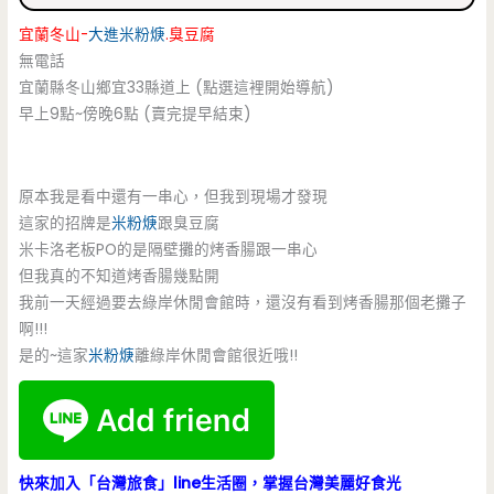
宜蘭冬山-
大進米粉焿
.臭豆腐
無電話
宜蘭縣冬山鄉宜33縣道上 (點選這裡開始導航)
早上9點~傍晚6點 (賣完提早結束)
原本我是看中還有一串心，但我到現場才發現
這家的招牌是
米粉焿
跟臭豆腐
米卡洛老板PO的是隔壁攤的烤香腸跟一串心
但我真的不知道烤香腸幾點開
我前一天經過要去綠岸休閒會館時，還沒有看到烤香腸那個老攤子
啊!!!
是的~這家
米粉焿
離綠岸休閒會館很近哦!!
快來加入「台灣旅食」line生活圈，掌握台灣美麗好食光