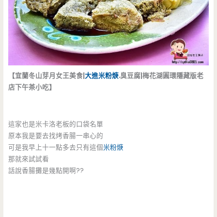
【宜蘭冬山芽月女王美食|
大進米粉焿
.臭豆腐|梅花湖圓環隱藏版老
店下午茶小吃】
這家也是米卡洛老板的口袋名單
原本我是要去找烤香腸一串心的
可是我早上十一點多去只有這個
米粉焿
那就來試試看
話說香腸攤是幾點開啊??