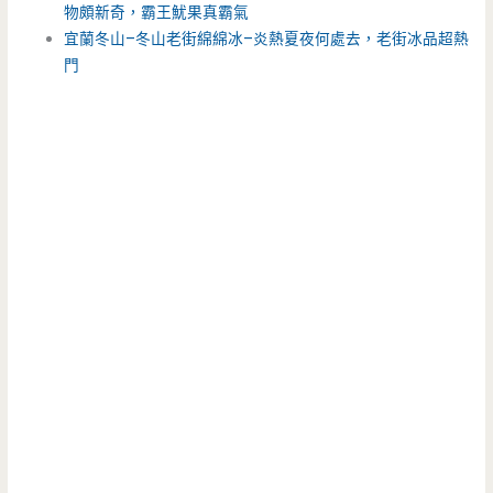
物頗新奇，霸王魷果真霸氣
宜蘭冬山–冬山老街綿綿冰–炎熱夏夜何處去，老街冰品超熱
門