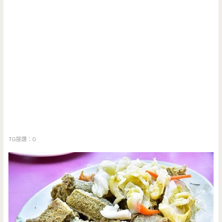
TG按讚：0