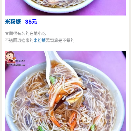
米粉焿
35元
宜蘭很有名的在地小吃
不過圓環這家的
米粉焿
湯頭算是不錯的