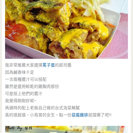
我非常推薦大家選擇
罵子蛋
的起司醬
因為鹹香味十足
一次兩種醬汁可以搭配
雖然是選用較乾的雞胸肉部份
可是搭上他們的醬汁
我覺得剛剛好呢~
再適時的配上老板自己做的台式泡菜解膩
真的很超值，小鳥胃的女生，點一份
惡魔雞排
就撐爆了吧!!