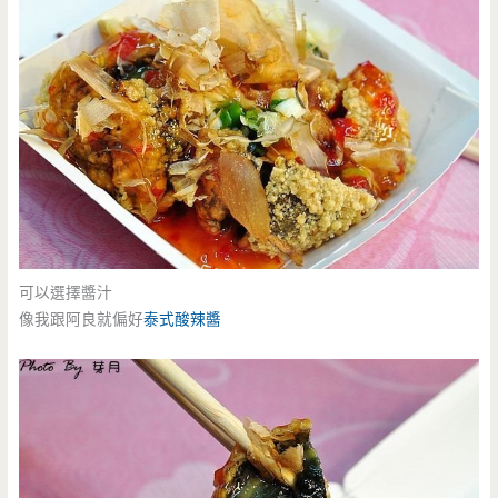
可以選擇醬汁
像我跟阿良就偏好
泰式酸辣醬