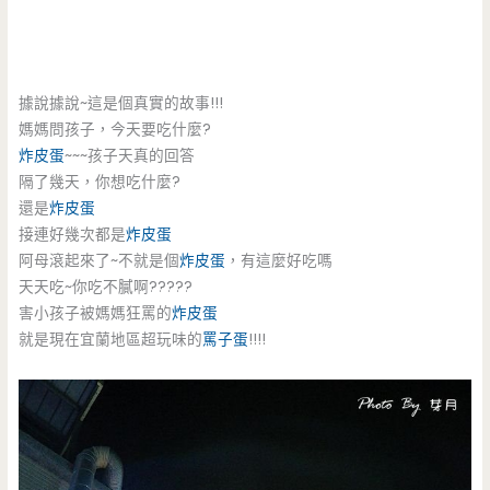
據說據說~這是個真實的故事!!!
媽媽問孩子，今天要吃什麼?
炸皮蛋
~~~孩子天真的回答
隔了幾天，你想吃什麼?
還是
炸皮蛋
接連好幾次都是
炸皮蛋
阿母滾起來了~不就是個
炸皮蛋
，有這麼好吃嗎
天天吃~你吃不膩啊?????
害小孩子被媽媽狂罵的
炸皮蛋
就是現在宜蘭地區超玩味的
罵子蛋
!!!!