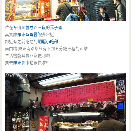
位在
冬山
鄉
義成路三段
的
罵子蛋
其實離
羅東
聖母醫院
非常近
鄰近有之前吃過的
明冠小吃部
南門路.興東南路都只有不到五分鐘車程的距離
生活機能其實非常便利喲
要去
羅東夜市
也很快啦!!!