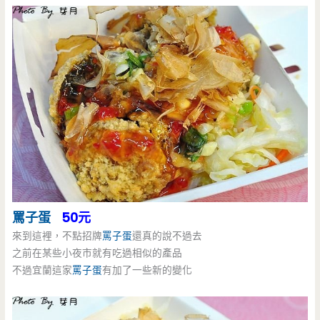
罵子蛋
50元
來到這裡，不點招牌
罵子蛋
還真的說不過去
之前在某些小夜市就有吃過相似的產品
不過宜蘭這家
罵子蛋
有加了一些新的變化