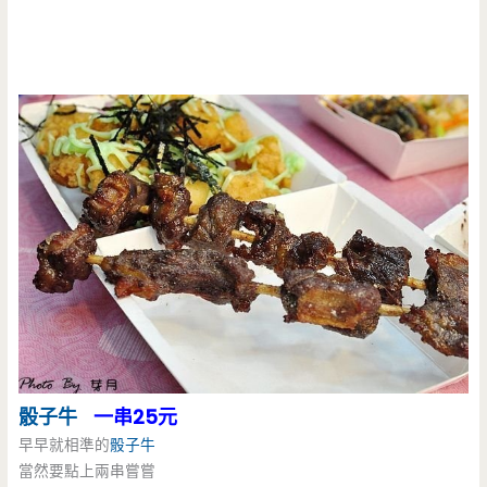
骰子牛
一串25元
早早就相準的
骰子牛
當然要點上兩串嘗嘗