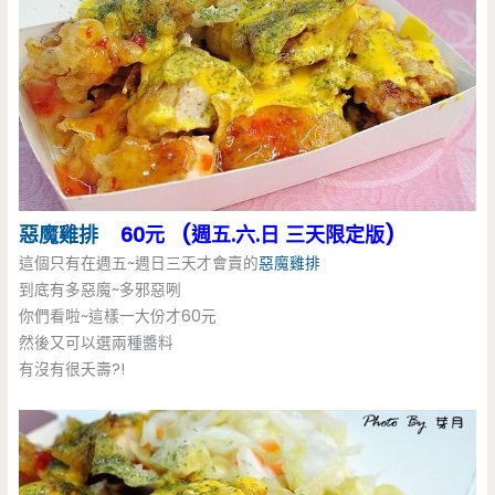
惡魔雞排
60元 (週五.六.日 三天限定版)
這個只有在週五~週日三天才會賣的
惡魔雞排
到底有多惡魔~多邪惡咧
你們看啦~這樣一大份才60元
然後又可以選兩種醬料
有沒有很夭壽?!