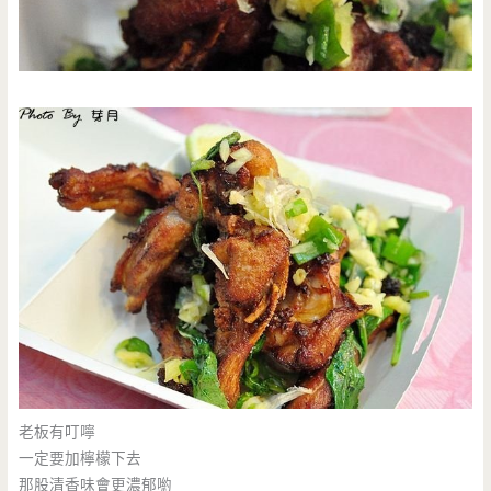
老板有叮嚀
一定要加檸檬下去
那股清香味會更濃郁喲