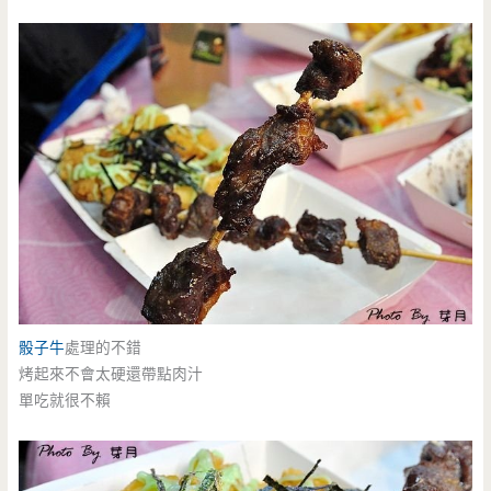
骰子牛
處理的不錯
烤起來不會太硬還帶點肉汁
單吃就很不賴