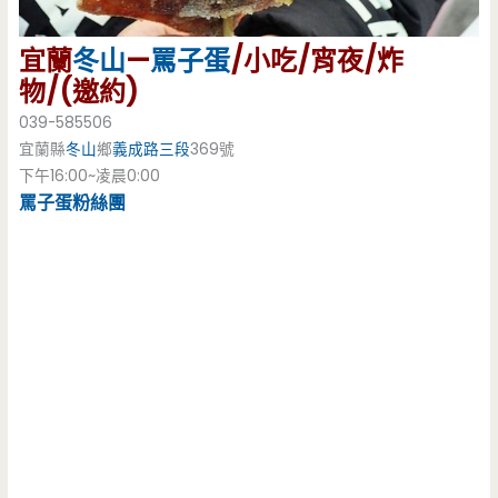
宜蘭
冬山
—
罵子蛋
/小吃/宵夜/炸
物/(邀約)
039-585506
宜蘭縣
冬山
鄉
義成路三段
369號
下午16:00~凌晨0:00
罵子蛋粉絲團