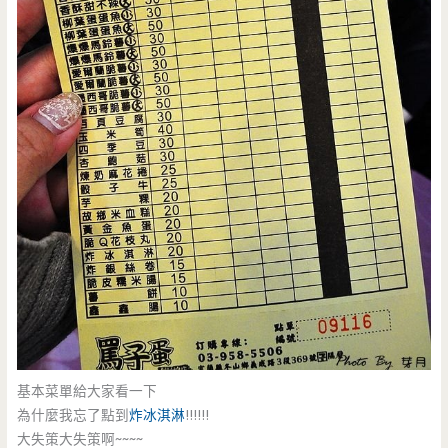
基本菜單給大家看一下
為什麼我忘了點到
炸冰淇淋
!!!!!!
大失策大失策啊~~~~