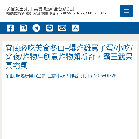
跳
民宿女王芽月-美食.旅遊.全台趴趴走
至
桃園美食部落客，邀約 -民宿合作體驗~ 請洽
cythia0805@gmail.com
//LINE: cythia0805
Main
主
要
Men
內
容
宜蘭必吃美食冬山–爆炸雞罵子蛋/小吃/
宵夜/炸物/–創意炸物頗新奇，霸王魷果
真霸氣
冬山
,
吃喝玩樂in宜蘭
,
宜蘭小吃
/ 作者:
芽月
/
2015-01-26