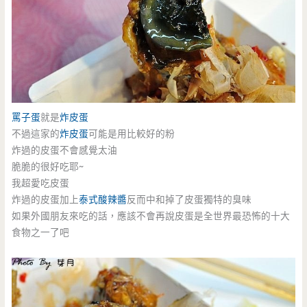
罵子蛋
就是
炸皮蛋
不過這家的
炸皮蛋
可能是用比較好的粉
炸過的皮蛋不會感覺太油
脆脆的很好吃耶~
我超愛吃皮蛋
炸過的皮蛋加上
泰式酸辣醬
反而中和掉了皮蛋獨特的臭味
如果外國朋友來吃的話，應該不會再說皮蛋是全世界最恐怖的十大
食物之一了吧