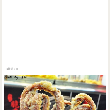
TG按讚：0