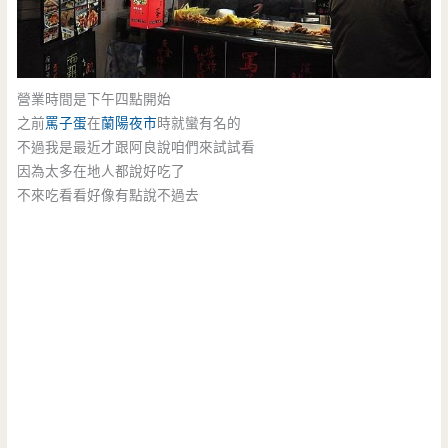
營業時間是下午四點開始
之前
罵子蛋
在
蘭陽夜市
時就蠻有名的
不過我是最近才跟阿良說咱們來試試看
因為太多在地人都說好吃了
不來吃看看好像有點說不過去