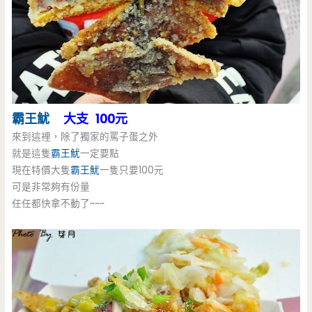
霸王魷
大支 100元
來到這裡，除了獨家的罵子蛋之外
就是這隻
霸王魷
一定要點
現在特價大隻
霸王魷
一隻只要100元
可是非常夠有份量
任任都快拿不動了~~~