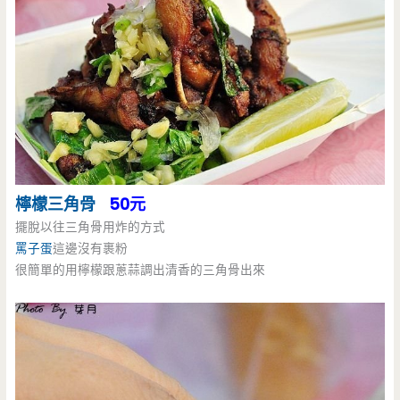
檸檬三角骨
50元
擺脫以往三角骨用炸的方式
罵子蛋
這邊沒有裹粉
很簡單的用檸檬跟蔥蒜調出清香的三角骨出來