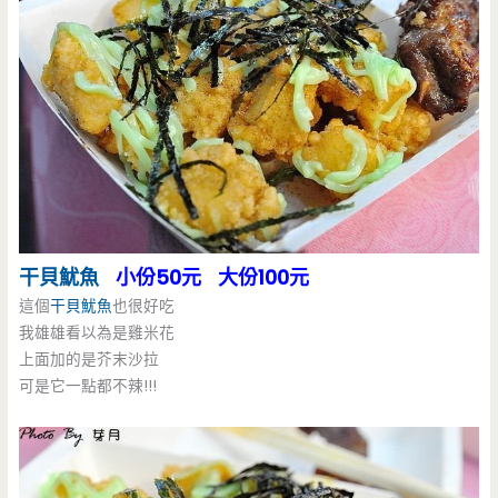
干貝魷魚
小份50元 大份100元
這個
干貝魷魚
也很好吃
我雄雄看以為是雞米花
上面加的是芥末沙拉
可是它一點都不辣!!!