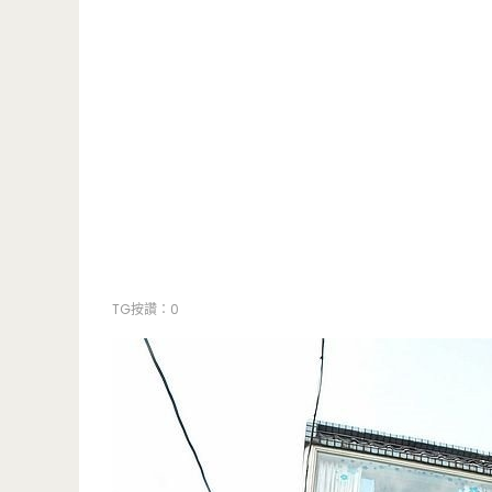
TG按讚：0