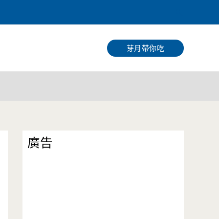
搜
尋
芽月帶你吃
廣告