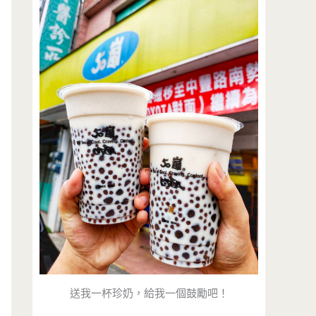
送我一杯珍奶，給我一個鼓勵吧！