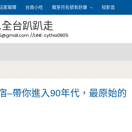
玩家報導
台南小吃
報芽月名號有好康
短影音
.全台趴趴走
05@gmail.com
//LINE: cythia0805
宿–帶你進入90年代，最原始的