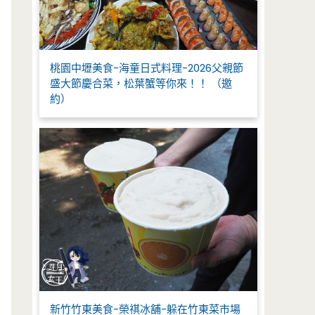
桃園中壢美食-海童日式料理-2026父親節
盛大節慶合菜，松葉蟹等你來！！ （邀
約）
新竹竹東美食-榮祺冰舖-躲在竹東菜市場