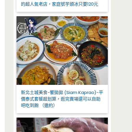
的超人氣老店，家庭號芋頭冰只要120元
新北土城美食-饗拋拋 (Siam Kaprao)-平
價泰式套餐超划算，逛完賣場還可以自助
吧吃到飽 （邀約）