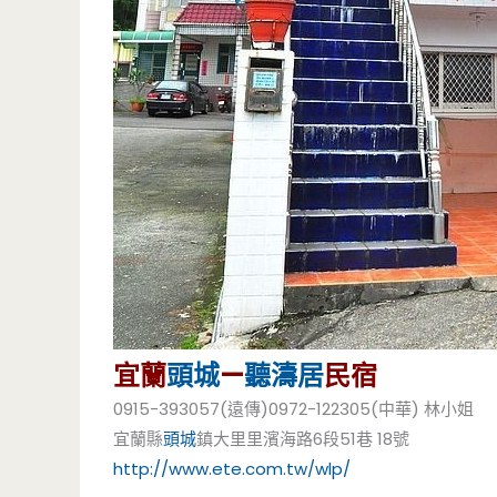
宜蘭
頭城
—
聽濤居
民宿
0915-393057(遠傳)0972-122305(中華) 林小姐
宜蘭縣
頭城
鎮大里里濱海路6段51巷 18號
http://www.ete.com.tw/wlp/