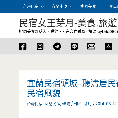
跳
台灣民宿
宜蘭小吃
桃園美食
食尚
至
主
民宿女王芽月-美食.旅遊
要
桃園美食部落客，邀約 -民宿合作體驗~ 請洽
cythia08
內
容
宜蘭民宿頭城–聽濤居民
民宿風貌
台灣民宿
,
宜蘭民宿
,
頭城
/ 作者:
芽月
/
2014-06-12