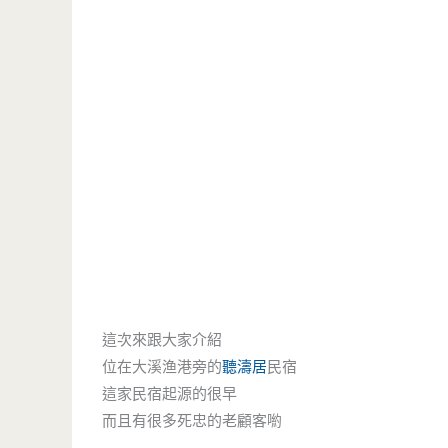
這次來跟大家介紹
位在大溪渔港旁的
聽濤居
民宿
這家民宿起源的很早
而且有很多死忠的老顧客喲