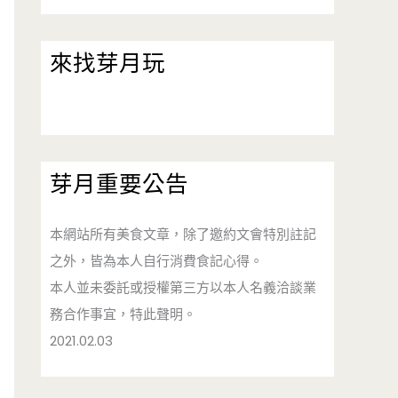
來找芽月玩
芽月重要公告
本網站所有美食文章，除了邀約文會特別註記
之外，皆為本人自行消費食記心得。
本人並未委託或授權第三方以本人名義洽談業
務合作事宜，特此聲明。
2021.02.03