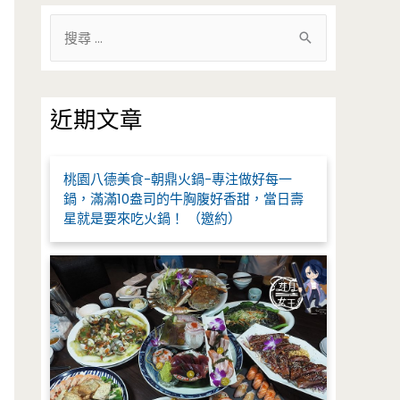
搜
尋
關
鍵
近期文章
字
:
桃園八德美食-朝鼎火鍋-專注做好每一
鍋，滿滿10盎司的牛胸腹好香甜，當日壽
星就是要來吃火鍋！ （邀約）