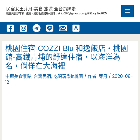
跳
民宿女王芽月-美食.旅遊.全台趴趴走
至
桃園美食部落客，邀約 -民宿合作體驗~ 請洽
cythia0805@gmail.com
//LINE: cythia0805
Main
主
要
Men
內
容
桃園住宿-COZZI Blu 和逸飯店‧桃園
館-高鐵青埔的舒適住宿，以海洋為
名，倘佯在大海裡
中壢美食景點
,
台灣民宿
,
吃喝玩樂in桃園
/ 作者:
芽月
/
2020-08-
12