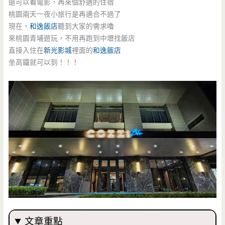
還可以看電影，再來個舒適的住宿
桃園兩天一夜小旅行是再適合不過了
現在，
和逸飯店
聽到大家的需求嚕
來桃園青埔遊玩，不用再跑到中壢找飯店
直接入住在
新光影城
裡面的
和逸飯店
坐高鐵就可以到！！！
文章重點