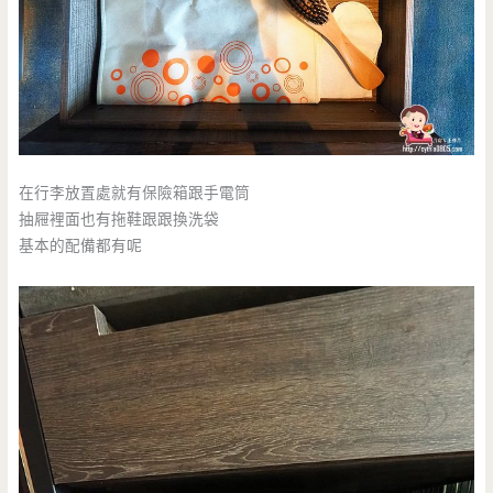
在行李放置處就有保險箱跟手電筒
抽屜裡面也有拖鞋跟跟換洗袋
基本的配備都有呢