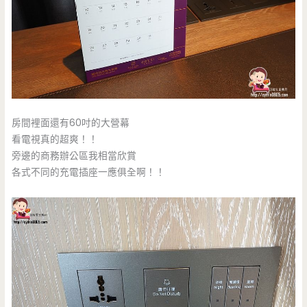
房間裡面還有60吋的大營幕
看電視真的超爽！！
旁邊的商務辦公區我相當欣賞
各式不同的充電插座一應俱全啊！！