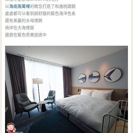
以
海底兩萬哩
的概念打造了和逸桃園館
處處都可以看到超舒服的藍色海洋色系
還有美麗的水母燈飾
倘佯在大海裡面
遨遊在藍色奇異旅途中