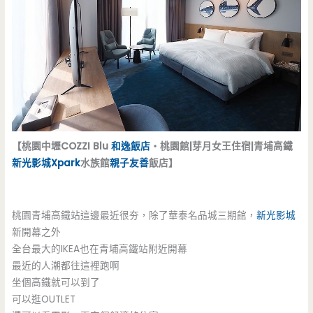
【桃園中壢COZZI Blu
和逸飯店
‧桃園館|芽月女王住宿|青埔高鐵
新光影城
Xpark
水族館
親子友善
飯店】
桃園青埔高鐵站這邊最近很夯，除了華泰名品城三期館，
新光影城
新開幕之外
全台最大的IKEA也在青埔高鐵站附近開幕
最近的人潮都往這裡跑啊
坐個高鐵就可以到了
可以逛OUTLET