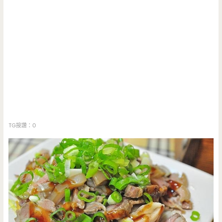
TG按讚：0