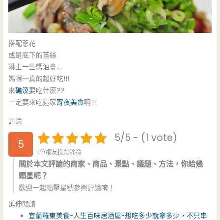
搭配蔥花
或是底下的薑絲
淋上一些醬油膏…
媽啊~~真的超好吃!!!
來
礁溪
要吃什麼??
一定要來吃這家
宵夜
美食
啊!!!
評論
5/5 - (1 vote)
5
1位網友投票評論
關於本文評論的商家、商品、景點、議題、方法，你給幾
顆星呢？
歡迎一起點擊星號參與評論唷！
延伸閱讀
宜蘭羅東美食-人生百味居酒屋-想吃多少就拿多少，不只串