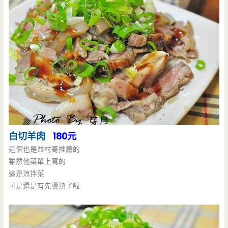
白切羊肉
180元
這個也是益村哥推薦的
雖然他菜單上寫的
這是涼拌菜
可是還是有先燙熱了啦