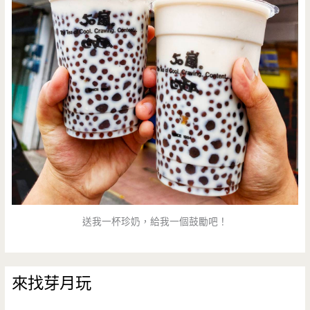
送我一杯珍奶，給我一個鼓勵吧！
來找芽月玩