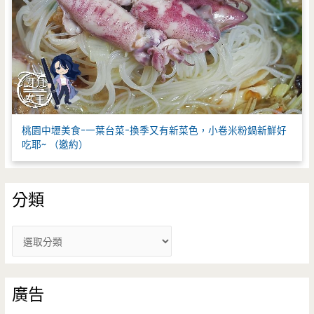
桃園中壢美食-一葉台菜-換季又有新菜色，小卷米粉鍋新鮮好
吃耶~ （邀約）
分類
分
類
廣告