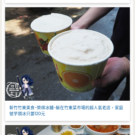
新竹竹東美食-榮祺冰舖-躲在竹東菜市場的超人氣老店，家庭
號芋頭冰只要120元