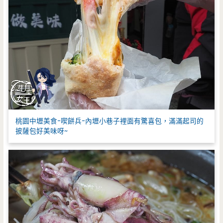
桃園中壢美食-喫餅兵-內壢小巷子裡面有驚喜包，滿滿起司的
披薩包好美味呀~