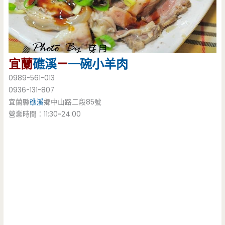
宜蘭
礁溪
—
一碗小羊肉
0989-561-013
0936-131-807
宜蘭縣
礁溪
鄉中山路二段85號
營業時間：11:30~24:00