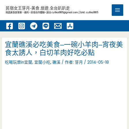
跳
民宿女王芽月-美食.旅遊.全台趴趴走
至
桃園美食部落客，邀約 -民宿合作體驗~ 請洽
cythia0805@gmail.com
//LINE: cythia0805
Main
主
要
Men
內
容
宜蘭礁溪必吃美食–一碗小羊肉–宵夜美
食太誘人，白切羊肉好吃必點
吃喝玩樂in宜蘭
,
宜蘭小吃
,
礁溪
/ 作者:
芽月
/
2014-05-18