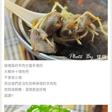
碗裡面的羊肉也蠻多塊的
大概快十塊有吧
不會很小塊
而且我們是沒吃到帶骨頭的羊肉啦
肉質很鮮嫩，湯頭更是好喝
超讚!!