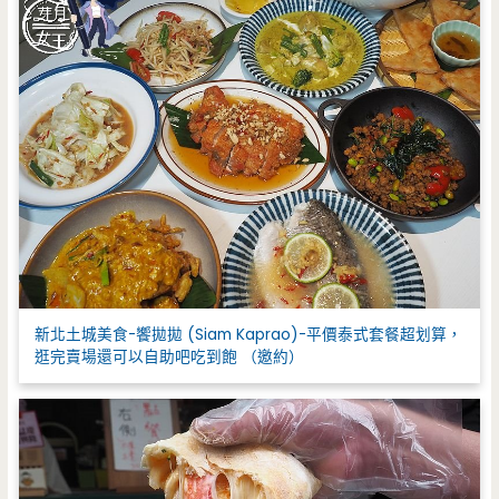
新北土城美食-饗拋拋 (Siam Kaprao)-平價泰式套餐超划算，
逛完賣場還可以自助吧吃到飽 （邀約）