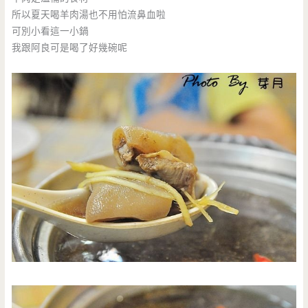
所以夏天喝羊肉湯也不用怕流鼻血啦
可別小看這一小鍋
我跟阿良可是喝了好幾碗呢