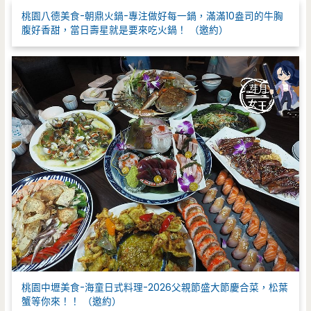
:
桃園八德美食-朝鼎火鍋-專注做好每一鍋，滿滿10盎司的牛胸
腹好香甜，當日壽星就是要來吃火鍋！ （邀約）
桃園中壢美食-海童日式料理-2026父親節盛大節慶合菜，松葉
蟹等你來！！ （邀約）