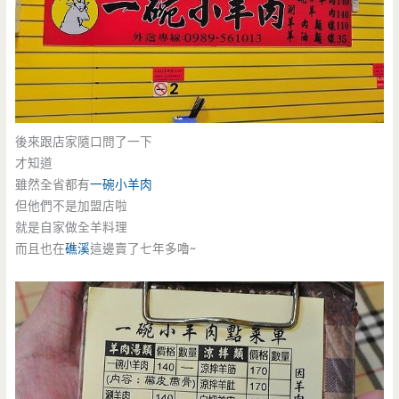
後來跟店家隨口問了一下
才知道
雖然全省都有
一碗小羊肉
但他們不是加盟店啦
就是自家做全羊料理
而且也在
礁溪
這邊賣了七年多嚕~