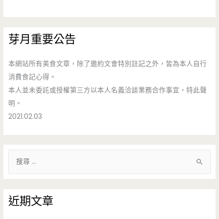
芽月重要公告
本網站所有美食文章，除了邀約文會特別註記之外，皆為本人自行
消費食記心得。
本人並未委託或授權第三方以本人名義洽談業務合作事宜，特此聲
明。
2021.02.03
搜
尋
關
鍵
近期文章
字