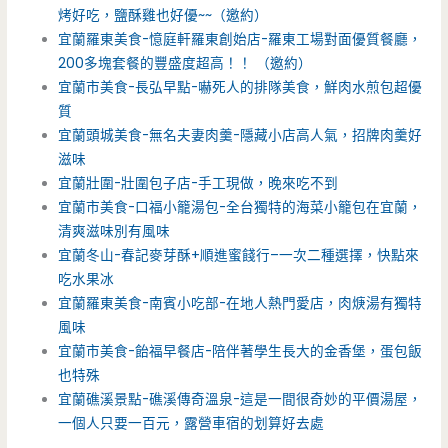
烤好吃，鹽酥雞也好優~~（邀約）
宜蘭羅東美食-憶庭軒羅東創始店-羅東工場對面優質餐廳，
200多塊套餐的豐盛度超高！！ （邀約）
宜蘭市美食-長弘早點-嚇死人的排隊美食，鮮肉水煎包超優
質
宜蘭頭城美食-無名夫妻肉羹-隱藏小店高人氣，招牌肉羹好
滋味
宜蘭壯圍-壯圍包子店-手工現做，晚來吃不到
宜蘭市美食-口福小籠湯包-全台獨特的海菜小籠包在宜蘭，
清爽滋味別有風味
宜蘭冬山-春記麥芽酥+順進蜜餞行–一次二種選擇，快點來
吃水果冰
宜蘭羅東美食-南賓小吃部-在地人熱門愛店，肉焿湯有獨特
風味
宜蘭市美食-飴福早餐店-陪伴著學生長大的金香堡，蛋包飯
也特殊
宜蘭礁溪景點-礁溪傳奇溫泉-這是一間很奇妙的平價湯屋，
一個人只要一百元，露營車宿的划算好去處