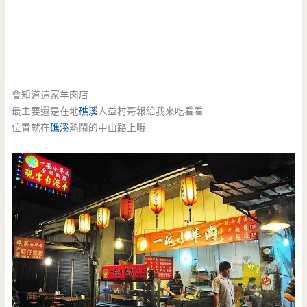
會知道這家羊肉店
最主要還是在地
礁溪
人益村哥報給我來吃看看
位置就在
礁溪
熱鬧的中山路上哦