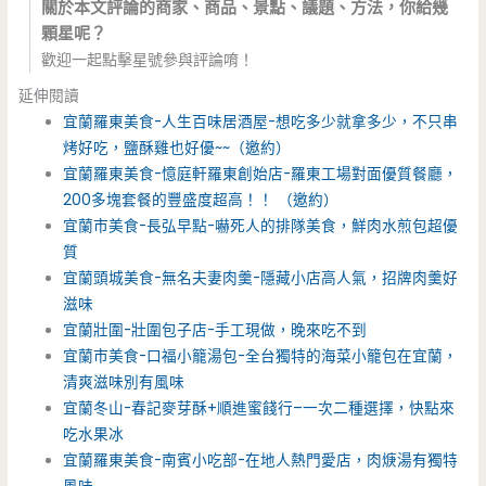
關於本文評論的商家、商品、景點、議題、方法，你給幾
顆星呢？
3333
歡迎一起點擊星號參與評論唷！
333
延伸閱讀
宜蘭羅東美食-人生百味居酒屋-想吃多少就拿多少，不只串
烤好吃，鹽酥雞也好優~~（邀約）
宜蘭羅東美食-憶庭軒羅東創始店-羅東工場對面優質餐廳，
200多塊套餐的豐盛度超高！！ （邀約）
宜蘭市美食-長弘早點-嚇死人的排隊美食，鮮肉水煎包超優
質
宜蘭頭城美食-無名夫妻肉羹-隱藏小店高人氣，招牌肉羹好
滋味
宜蘭壯圍-壯圍包子店-手工現做，晚來吃不到
宜蘭市美食-口福小籠湯包-全台獨特的海菜小籠包在宜蘭，
清爽滋味別有風味
宜蘭冬山-春記麥芽酥+順進蜜餞行–一次二種選擇，快點來
吃水果冰
宜蘭羅東美食-南賓小吃部-在地人熱門愛店，肉焿湯有獨特