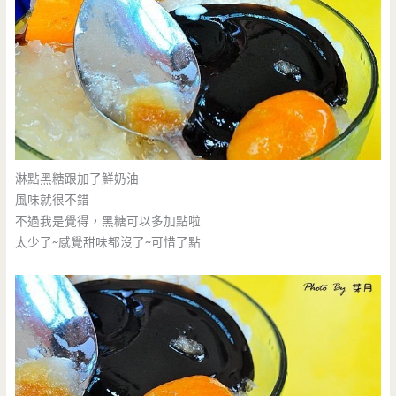
淋點黑糖跟加了鮮奶油
風味就很不錯
不過我是覺得，黑糖可以多加點啦
太少了~感覺甜味都沒了~可惜了點