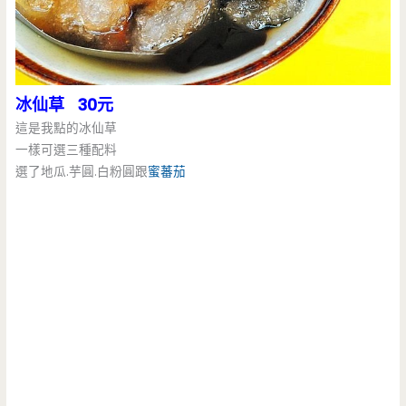
冰仙草 30元
這是我點的冰仙草
一樣可選三種配料
選了地瓜.芋圓.白粉圓跟
蜜蕃茄