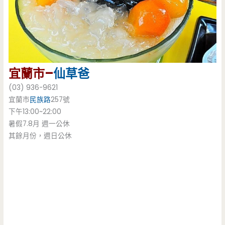
宜蘭市–
仙草爸
(03) 936-9621
宜蘭市
民族路
257號
下午13:00~22:00
暑假7.8月 週一公休
其餘月份，週日公休