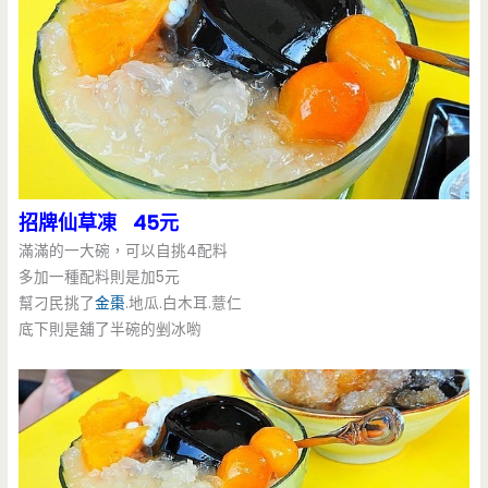
招牌仙草凍 45元
滿滿的一大碗，可以自挑4配料
多加一種配料則是加5元
幫刁民挑了
金棗
.地瓜.白木耳.薏仁
底下則是舖了半碗的剉冰喲