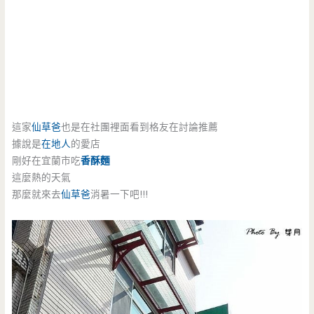
這家
仙草爸
也是在社團裡面看到格友在討論推薦
據說是
在地人
的愛店
剛好在宜蘭市吃
香酥麵
這麼熱的天氣
那麼就來去
仙草爸
消暑一下吧!!!