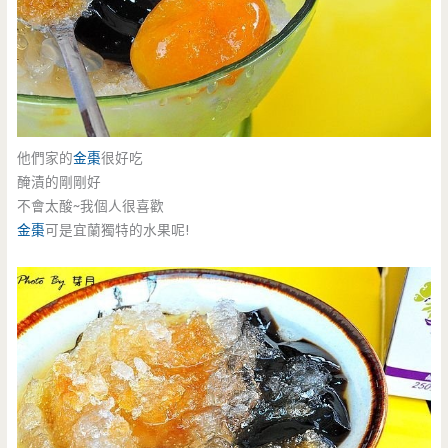
他們家的
金棗
很好吃
醃漬的剛剛好
不會太酸~我個人很喜歡
金棗
可是宜蘭獨特的水果呢!