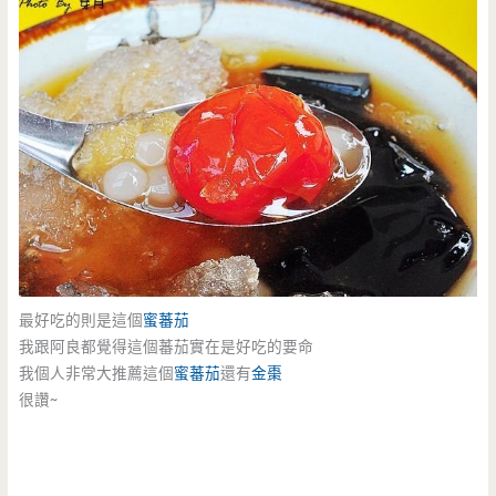
最好吃的則是這個
蜜蕃茄
我跟阿良都覺得這個蕃茄實在是好吃的要命
我個人非常大推薦這個
蜜蕃茄
還有
金棗
很讚~