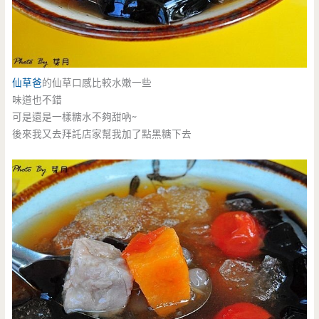
仙草爸
的仙草口感比較水嫩一些
味道也不錯
可是還是一樣糖水不夠甜吶~
後來我又去拜託店家幫我加了點黑糖下去