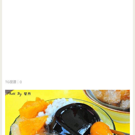
TG按讚：0