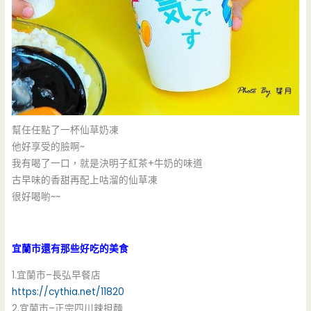
幫任任點了一杯仙草奶凍
他好享受的臉啊~
我有喝了一口，就是決明子紅茶+牛奶的味道
古早味的香甜再配上咕溜的仙草凍
很好喝喲~~
宜蘭市還有那些好吃的美食
1.宜蘭市–長弘早餐店
https://cythia.net/11820
2.宜蘭市–正宗四川辣担麵