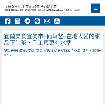
跳
民宿女王芽月-美食.旅遊.全台趴趴走
至
桃園美食部落客，邀約 -民宿合作體驗~ 請洽
cythia0805@gmail.com
//LINE: cythia0805
Main
主
要
Men
內
容
宜蘭美食宜蘭市–仙草爸–在地人愛的甜
品下午茶，手工蜜菓有水準
吃喝玩樂in宜蘭
,
宜蘭
,
宜蘭小吃
,
食尚玩家報導
/ 作者:
芽月
/
2015-
07-29