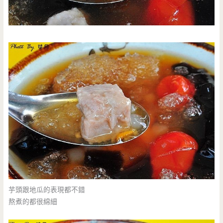
芋頭跟地瓜的表現都不錯
熬煮的都很綿細