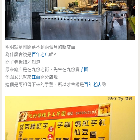
明明就是剛開幕不到兩個月的新店面
為什麼會說是
百年老店
呢?
問了老板娘才知道
原來總店是在九份老街，先生在九份賣
芋圓
他跟女兒就來
宜蘭
開分店啦
這個是阿祖傳下來的手藝，所以才會說是
百年老店
喲