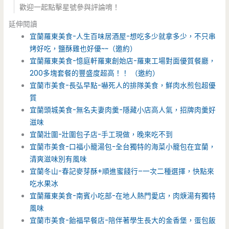
歡迎一起點擊星號參與評論唷！
延伸閱讀
宜蘭羅東美食-人生百味居酒屋-想吃多少就拿多少，不只串
烤好吃，鹽酥雞也好優~~（邀約）
宜蘭羅東美食-憶庭軒羅東創始店-羅東工場對面優質餐廳，
200多塊套餐的豐盛度超高！！ （邀約）
宜蘭市美食-長弘早點-嚇死人的排隊美食，鮮肉水煎包超優
質
宜蘭頭城美食-無名夫妻肉羹-隱藏小店高人氣，招牌肉羹好
滋味
宜蘭壯圍-壯圍包子店-手工現做，晚來吃不到
宜蘭市美食-口福小籠湯包-全台獨特的海菜小籠包在宜蘭，
清爽滋味別有風味
宜蘭冬山-春記麥芽酥+順進蜜餞行–一次二種選擇，快點來
吃水果冰
宜蘭羅東美食-南賓小吃部-在地人熱門愛店，肉焿湯有獨特
風味
宜蘭市美食-飴福早餐店-陪伴著學生長大的金香堡，蛋包飯