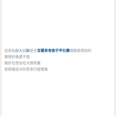
這家
九份入口酥
是在
宜蘭美食進乎甲社團
裡面發現到的
覺得好像還不錯
剛好也想去吃大頭肉羹
就排進這次的覓食行程裡面