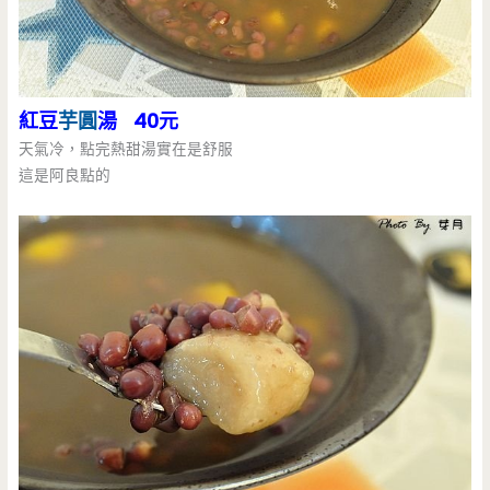
紅豆
芋圓
湯 40元
天氣冷，點完熱甜湯實在是舒服
這是阿良點的