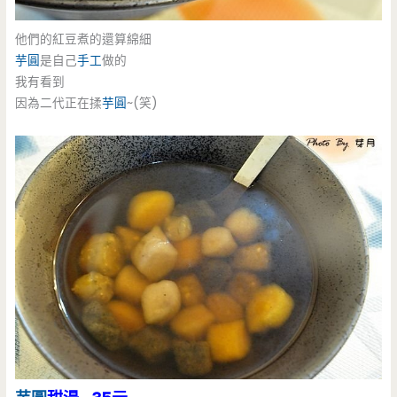
他們的紅豆煮的還算綿細
芋圓
是自己
手工
做的
我有看到
因為二代正在揉
芋圓
~(笑)