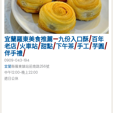
宜蘭
羅東美食
推薦
—
九份入口酥
/
百年
老店
/
火車站
/
甜點
/
下午茶
/
手工
/
芋圓
/
伴手禮
/
0909-043-194
宜蘭
縣羅東鎮站前南路256號
中午12:00~晚上22:00
週日公休