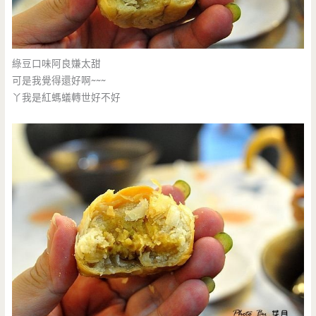
綠豆口味阿良嫌太甜
可是我覺得還好啊~~~
丫我是紅螞蟻轉世好不好