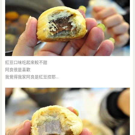
紅豆口味吃起來較不甜
阿良很是喜歡
我覺得我家阿良是紅豆控耶…