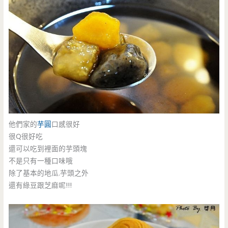
他們家的
芋圓
口感很好
很Q很好吃
還可以吃到裡面的芋頭塊
不是只有一種口味哦
除了基本的地瓜.芋頭之外
還有綠豆跟芝麻呢!!!