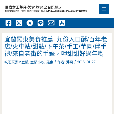
跳
民宿女王芽月-美食.旅遊.全台趴趴走
至
桃園美食部落客，邀約 -民宿合作體驗~ 請洽
cythia0805@gmail.com
//LINE: cythia0805
Main
主
要
Men
內
容
宜蘭羅東美食推薦–九份入口酥/百年老
店/火車站/甜點/下午茶/手工/芋圓/伴手
禮/來自老街的手藝，呷甜甜好過年喲
吃喝玩樂in宜蘭
,
宜蘭小吃
,
羅東
/ 作者:
芽月
/
2016-01-27