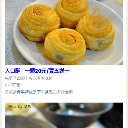
入口酥 一顆20元/買五送一
先要了四顆上桌吃看看味道
小巧可愛
拿來當
伴手禮
或是
下午茶
點心非常合適