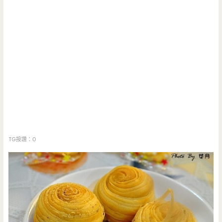
TG按讚：0