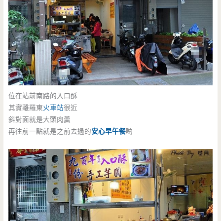
位在站前南路的入口酥
其實離羅東
火車站
很近
斜對面就是大頭肉羹
再往前一點就是之前去過的
安心早午餐
喲