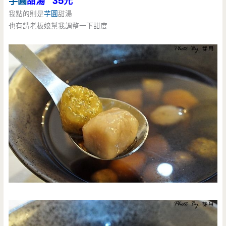
芋圓
甜湯 35元
我點的則是
芋圓
甜湯
也有請老板娘幫我調整一下甜度