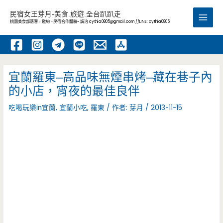
跳
民宿女王芽月-美食.旅遊.全台趴趴走
至
桃園美食部落客，邀約 -民宿合作體驗~ 請洽
cythia0805@gmail.com
//LINE: cythia0805
Main
主
要
Men
內
容
宜蘭羅東–高品味無煙串烤–藏在巷子內
的小店，宵夜的最佳良伴
吃喝玩樂in宜蘭
,
宜蘭小吃
,
羅東
/ 作者:
芽月
/
2013-11-15