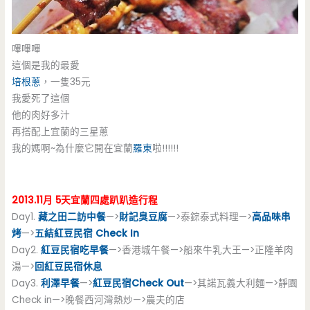
嗶嗶嗶
這個是我的最愛
培根蔥
，一隻35元
我愛死了這個
他的肉好多汁
再搭配上宜蘭的三星蔥
我的媽啊~為什麼它開在宜蘭
羅東
啦!!!!!!
2013.11月 5天宜蘭四處趴趴造行程
Day1.
藏之田二訪中餐
—>
財記臭豆腐
—>泰錝泰式料理—>
高品味串
烤
—>
五結紅豆民宿 Check In
Day2.
紅豆民宿吃早餐
—>香港城午餐—>船來牛乳大王—>正隆羊肉
湯—>
回紅豆民宿休息
Day3.
利澤早餐
—>
紅豆民宿Check Out
—>其諾瓦義大利麵—>靜園
Check in—>晚餐西河灣熱炒—>農夫的店