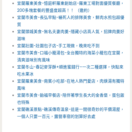
宜蘭羅東美食-憶庭軒羅東創始店-羅東工場對面優質餐廳，
200多塊套餐的豐盛度超高！！ （邀約）
宜蘭市美食-長弘早點-嚇死人的排隊美食，鮮肉水煎包超優
質
宜蘭頭城美食-無名夫妻肉羹-隱藏小店高人氣，招牌肉羹好
滋味
宜蘭壯圍-壯圍包子店-手工現做，晚來吃不到
宜蘭市美食-口福小籠湯包-全台獨特的海菜小籠包在宜蘭，
清爽滋味別有風味
宜蘭冬山-春記麥芽酥+順進蜜餞行–一次二種選擇，快點來
吃水果冰
宜蘭羅東美食-南賓小吃部-在地人熱門愛店，肉焿湯有獨特
風味
宜蘭市美食-飴福早餐店-陪伴著學生長大的金香堡，蛋包飯
也特殊
宜蘭礁溪景點-礁溪傳奇溫泉-這是一間很奇妙的平價湯屋，
一個人只要一百元，露營車宿的划算好去處