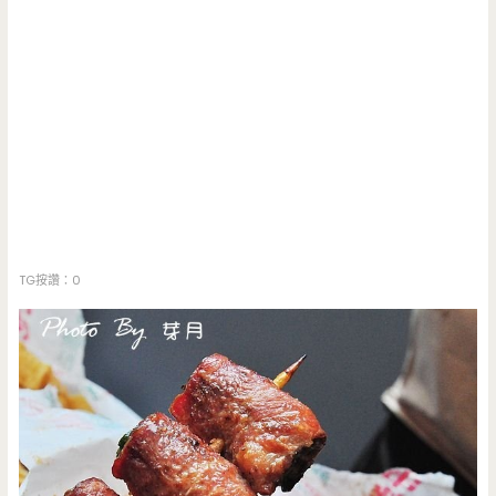
TG按讚：0