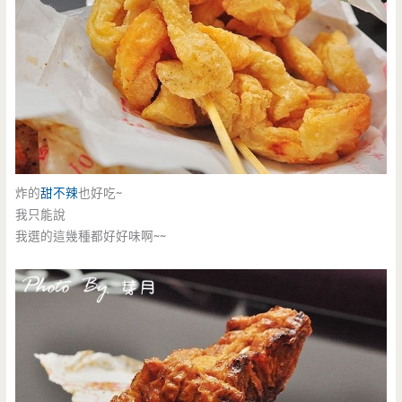
炸的
甜不辣
也好吃~
我只能說
我選的這幾種都好好味啊~~