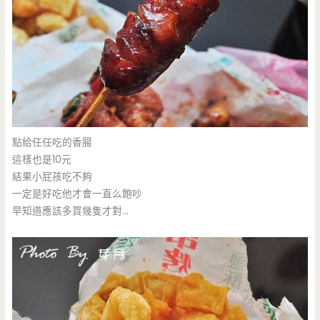
點給任任吃的香腸
這樣也是10元
結果小屁孩吃不夠
一定是好吃他才會一直么飽吵
早知道應該多買幾隻才對…