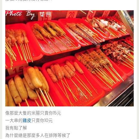
像那麼大隻的米腸只賣你15元
一大串的
雞皮
只賣你10元
我有點了解
為什麼總是那麼多人在排隊等候了