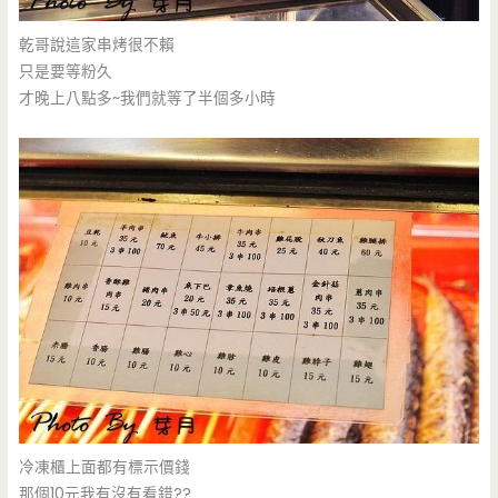
乾哥說這家串烤很不賴
只是要等粉久
才晚上八點多~我們就等了半個多小時
冷凍櫃上面都有標示價錢
那個10元我有沒有看錯??