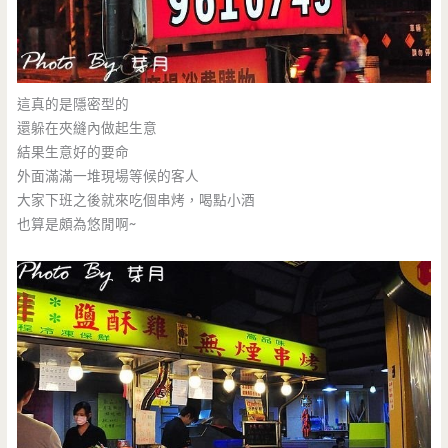
這真的是隱密型的
還躲在夾縫內做起生意
結果生意好的要命
外面滿滿一堆現場等候的客人
大家下班之後就來吃個串烤，喝點小酒
也算是頗為悠閒啊~