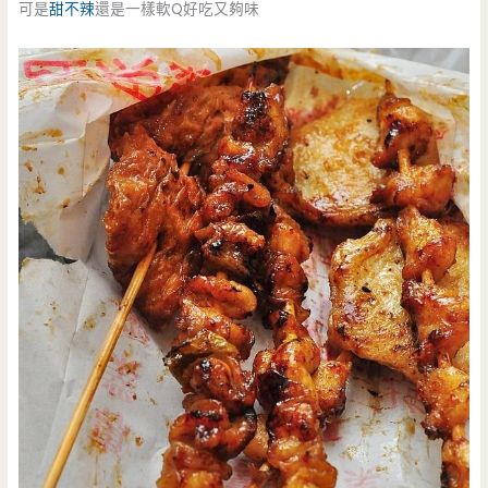
可是
甜不辣
還是一樣軟Q好吃又夠味