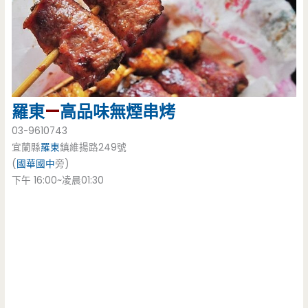
羅東
—
高品味
無煙串烤
03-9610743
宜蘭縣
羅東
鎮維揚路249號
(
國華國中
旁)
下午 16:00~凌晨01:30