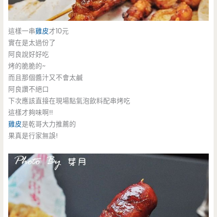
這樣一串
雞皮
才10元
實在是太過份了
阿良說好好吃
烤的脆脆的~
而且那個醬汁又不會太鹹
阿良讚不絕口
下次應該直接在現場點氣泡飲料配串烤吃
這樣才夠味啊!!
雞皮
是乾哥大力推薦的
果真是行家無誤!