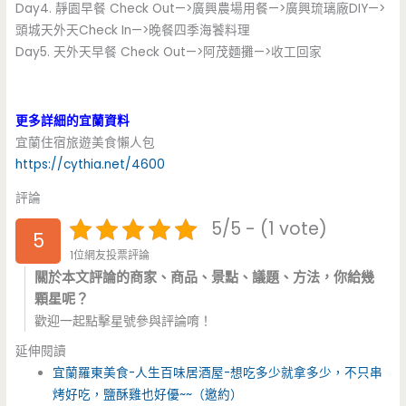
Day4. 靜園早餐 Check Out—>廣興農場用餐—>廣興琉璃廠DIY—>
頭城天外天Check In—>晚餐四季海饕料理
Day5. 天外天早餐 Check Out—>阿茂麵攤—>收工回家
更多詳細的宜蘭資料
宜蘭住宿旅遊美食懶人包
https://cythia.net/4600
評論
5/5 - (1 vote)
5
1位網友投票評論
關於本文評論的商家、商品、景點、議題、方法，你給幾
顆星呢？
歡迎一起點擊星號參與評論唷！
延伸閱讀
宜蘭羅東美食-人生百味居酒屋-想吃多少就拿多少，不只串
烤好吃，鹽酥雞也好優~~（邀約）