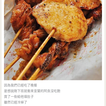
因為我們已經吃了晚餐
是想說剛下班就衝來宜蘭的阿良沒吃飽
買了一些給他填肚子
雖然已經冷掉了