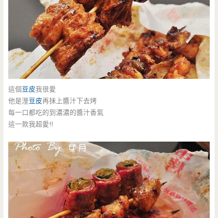
這個
豆皮
我很愛
他是溼
豆皮
再抹上醬汁下去烤
每一口都吃的到濃濃的醬汁香氣
這一款我超愛!!