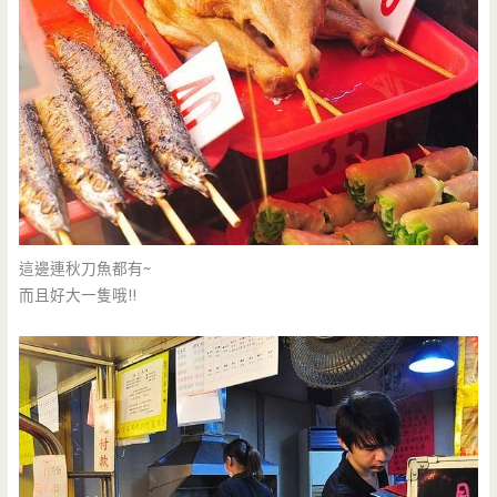
這邊連秋刀魚都有~
而且好大一隻哦!!