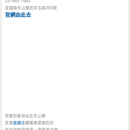
03-950 7983
宜蘭縣冬山鄉武罕五路363號
官網由此去
其實別看地址在冬山鄉
其實
晨露庄
離羅東還蠻近的
前方就有停車場，停車很方便