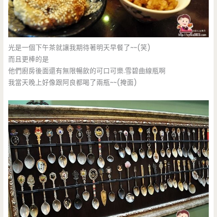
光是一個下午茶就讓我期待著明天早餐了~~(笑)
而且更棒的是
他們廚房後面還有無限暢飲的可口可樂.雪碧曲線瓶啊
我當天晚上好像跟阿良都喝了兩瓶~~(掩面)