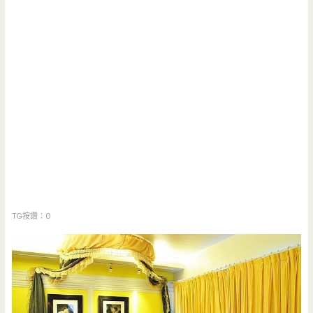
TG按讚：0