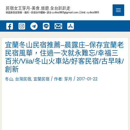
跳
民宿女王芽月-美食.旅遊.全台趴趴走
至
桃園美食部落客，邀約 -民宿合作體驗~ 請洽
cythia0805@gmail.com
//LINE: cythia0805
Main
主
要
Men
內
容
宜蘭冬山民宿推薦–晨露庄–保存宜蘭老
民宿風華，住過一次就永難忘/幸福三
百米/Viia/冬山火車站/好客民宿/古早味/
創新
冬山
,
台灣民宿
,
宜蘭民宿
/ 作者:
芽月
/
2017-01-22