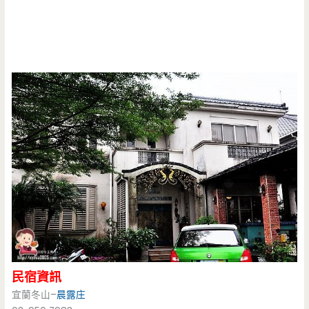
民宿資訊
宜蘭冬山–
晨露庄