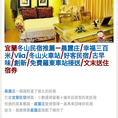
宜蘭
冬山民宿
推薦
—
晨露庄
/
幸福三百
米
/
Viia
/
冬山火車站
/
好客民宿
/
古早
味
/
創新
/
免費羅東車站接送
/文末送住
宿券
晨露庄
一個我盼望了很久的民宿
它是
宜蘭民宿
裡面，少數還保留著十幾年前房型的老民宿
住過的房客都說，
晨露庄
是很值得一直再來回味好民宿
這次，我總算跟
晨露庄
搭起了緣份了