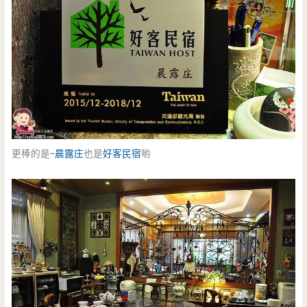
更棒的是~
晨露庄
也是
好客民宿
喲