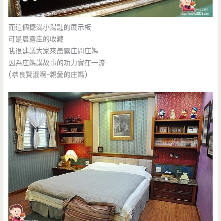
而這個擺滿小湯匙的展示板
可是晨露庄的收藏
我很建議大家來晨露庄問庄媽
因為庄媽講故事的功力實在一流
(恭良賢淑啊~親愛的庄媽)