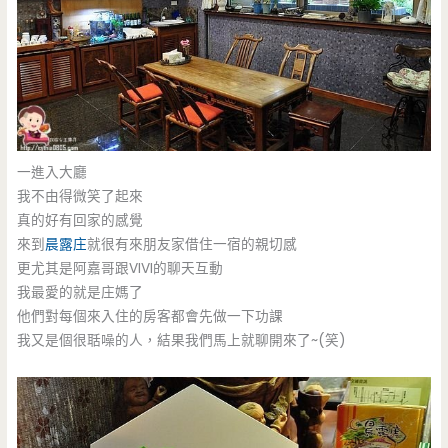
一進入大廳
我不由得微笑了起來
真的好有回家的感覺
來到
晨露庄
就很有來朋友家借住一宿的親切感
更尤其是阿嘉哥跟VIVI的聊天互動
我最愛的就是庄媽了
他們對每個來入住的房客都會先做一下功課
我又是個很聒噪的人，結果我們馬上就聊開來了~(笑)