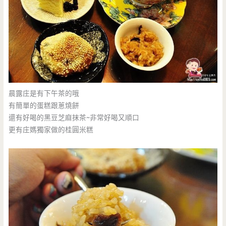
晨露庄是有下午茶的哦
有簡單的蛋糕跟蔥燒餅
還有好喝的黑豆芝麻抹茶~非常好喝又順口
更有庄媽獨家做的桂圓米糕