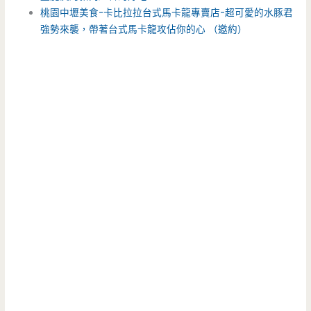
桃園中壢美食-卡比拉拉台式馬卡龍專賣店-超可愛的水豚君
強勢來襲，帶著台式馬卡龍攻佔你的心 （邀約）