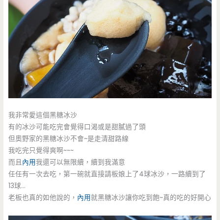
我非常愛這個黑糖冰沙
有的冰沙可能吃完會覺得口渴或是甜膩過了頭
但奧野家的黑糖冰沙不會~是走清甜路線
我吃完只覺得爽啊~~~
而且
內用
我還可以無限續，續到我滿意
任任有一次去吃，第一碗就直接請板娘上了4球冰沙，一路續到了
13球…
老板也真的如他說的，
內用
就黑糖冰沙讓你吃到飽~真的吃的好開心