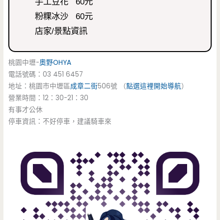
手工豆花 60元
粉粿冰沙 60元
店家/景點資訊
桃園中壢-
奧野OHYA
電話號碼：03 451 6457
地址：桃園市中壢區
成章二街
506號 （
點選這裡開始導航
）
營業時間：12：30-21：30
有事才公休
停車資訊：不好停車，建議騎車來