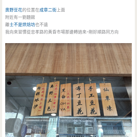
奧野豆花
的位置在
成章二街
上面
附近有一劉麵館
離
士不是烘焙坊
也不遠
我向來習慣從忠孝路的黃昏市場那邊轉過來~剛好順路同方向