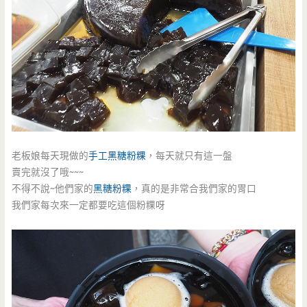
老板娘每天現做的
手工
黑糖粉粿
，每天就只有這一盤
賣完就沒了哦~~~
不得不說~他們家的
黑糖粉粿
，真的是非常合我們家的胃口
我們家每次來一定都要吃這個粉粿呀