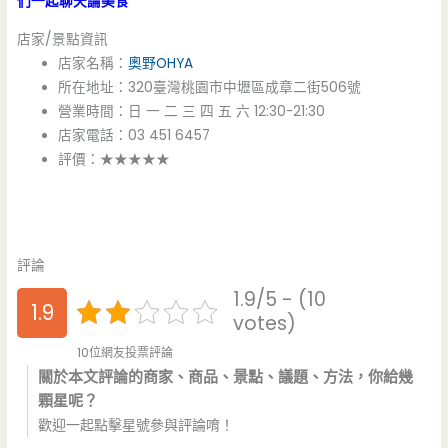
們一起聊天論美食
店家/景點資訊
店家名稱：
奧野OHYA
所在地址：320臺灣桃園市中壢區成章二街506號
營業時間：日 一 二 三 四 五 六 12:30-21:30
店家電話：03 451 6457
評價：★★★★★
評論
1.9/5 - (10
1.9
votes)
10位網友投票評論
關於本文評論的商家、商品、景點、議題、方法，你給幾
顆星呢？
歡迎一起點擊星號參與評論唷！