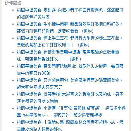
延伸閱讀
桃園中壢美食-喫餅兵-內壢小巷子裡面有驚喜包，滿滿起司
的披薩包好美味呀~
桃園中壢美食-牛小恬牛肉麵-新品酸辣湯好喝順口料好多，
那個刀削麵拜託你們一定要吃看看 （邀約）
桃園中壢美食-極上手工豆花-健行科大附近的養生豆花館，
黑糖奶茶配上布丁好好吃哦！！ （邀約）
桃園中壢美食-追蕾醬香黑鴨中壢店-現煮現滷的焦糖香滷
味，鴨頭鴨脖香辣好吃！！ （邀約）
桃園平鎮美食-百樂門庭院咖啡館-就像消失的樹屋，每日限
量牛肉麵只有30碗
桃園中壢美食-只有越南麵包-美食廣場裡面的隱藏版美食，
超大麵包塞滿肉只要75元
桃園中壢美食-微笑香腸-木炭直火的香腸好吃又夠味，男子
漢套餐真的可以吃飽飽
桃園中壢美食-小當家（韭菜盒 蘿蔔絲 紅豆餅）-超低調小餐
車也有平價美味，一顆15元的韭菜盒是要那裡找
桃園中壢美食-卡滋脆皮豬-龍岡森林公園旁不起眼小店，限
量脆皮烤豬肉超香的好吃