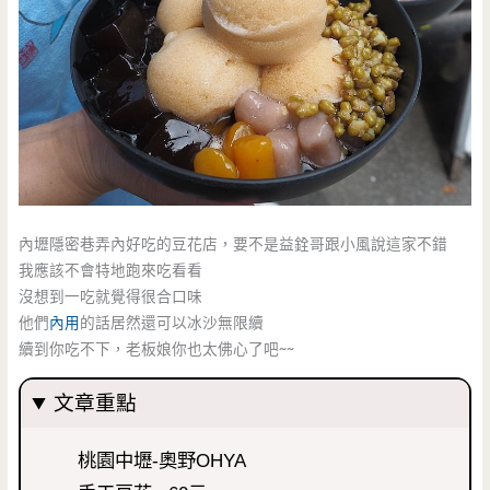
內壢隱密巷弄內好吃的豆花店，要不是益銓哥跟小風說這家不錯
我應該不會特地跑來吃看看
沒想到一吃就覺得很合口味
他們
內用
的話居然還可以冰沙無限續
續到你吃不下，老板娘你也太佛心了吧~~
文章重點
桃園中壢-奧野OHYA