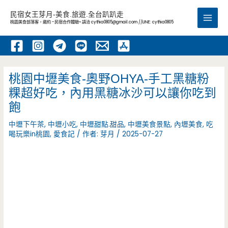
跳
民宿女王芽月-美食.旅遊.全台趴趴走
至
桃園美食部落客，邀約 -民宿合作體驗~ 請洽
cythia0805@gmail.com
//LINE: cythia0805
Main
主
要
Men
內
容
桃園中壢美食-奧野OHYA-手工黑糖粉
粿超好吃，內用黑糖冰沙可以讓你吃到
飽
中壢下午茶
,
中壢小吃
,
中壢甜點.甜品
,
中壢美食景點
,
內壢美食
,
吃
喝玩樂in桃園
,
愛食記
/ 作者:
芽月
/
2025-07-27