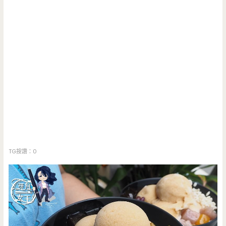
TG按讚：0