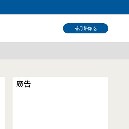
搜
尋
芽月帶你吃
廣告