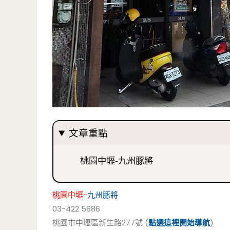
文章重點
桃園中壢-九州豚將
桃園中壢-
九州豚將
03-422 5686
桃園市中壢區新生路277號 (
點選這裡開始導航
)