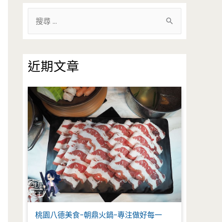
搜
尋
關
鍵
近期文章
字
:
桃園八德美食-朝鼎火鍋-專注做好每一