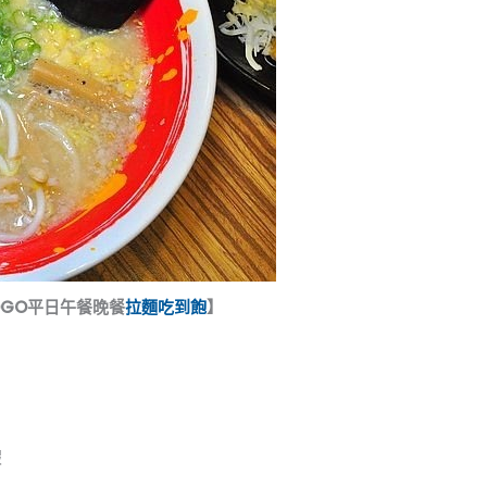
OGO平日午餐晚餐
拉麵吃到飽
】
假