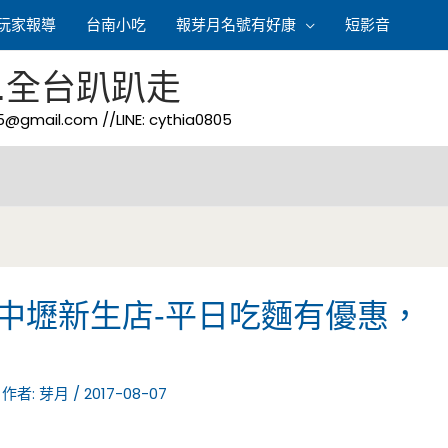
玩家報導
台南小吃
報芽月名號有好康
短影音
.全台趴趴走
05@gmail.com
//LINE: cythia0805
 中壢新生店-平日吃麵有優惠，
 作者:
芽月
/
2017-08-07