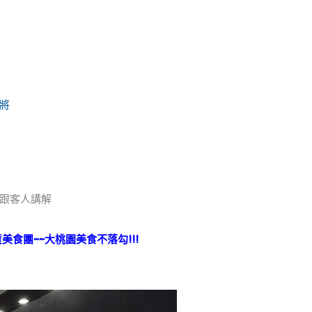
將
跟客人講解
美食團~~大桃園美食不落勾!!!