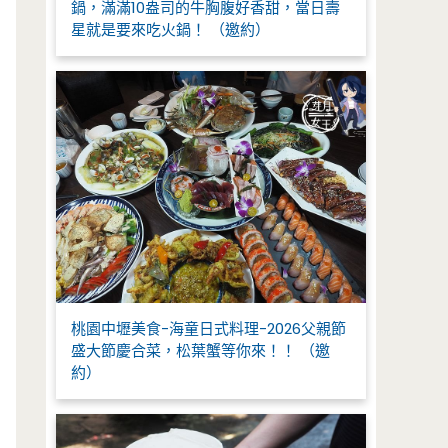
鍋，滿滿10盎司的牛胸腹好香甜，當日壽
星就是要來吃火鍋！ （邀約）
桃園中壢美食-海童日式料理-2026父親節
盛大節慶合菜，松葉蟹等你來！！ （邀
約）