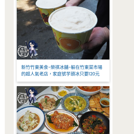
新竹竹東美食-榮祺冰舖-躲在竹東菜市場
的超人氣老店，家庭號芋頭冰只要120元