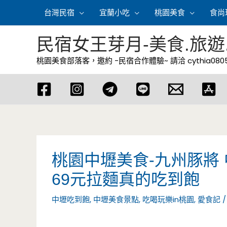
跳
台灣民宿
宜蘭小吃
桃園美食
食尚
至
主
民宿女王芽月-美食.旅遊
要
桃園美食部落客，邀約 -民宿合作體驗~ 請洽
cythia08
內
容
桃園中壢美食-九州豚將
69元拉麵真的吃到飽
中壢吃到飽
,
中壢美食景點
,
吃喝玩樂in桃園
,
愛食記
/