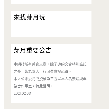
來找芽月玩
芽月重要公告
本網站所有美食文章，除了邀約文會特別註記
之外，皆為本人自行消費食記心得。
本人並未委託或授權第三方以本人名義洽談業
務合作事宜，特此聲明。
2021.02.03