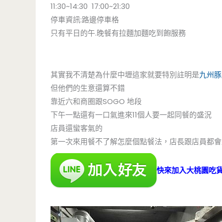
11:30~14:30 17:00~21:30
停車資訊:路邊停車格
只有平日的午.晚餐有拉麵加麵吃到飽服務
其實我不清楚為什麼中壢這家就要特別註明是
九州豚
但他們的生意還算不錯
靠近六和商圈跟SOGO 地段
下午一點還有一口氣進來11個人要一起同餐的盛況
店員還蠻客氣的
第一次來用餐不了解怎麼個點餐法，店長跟店員都會
快來加入大桃園吃貨