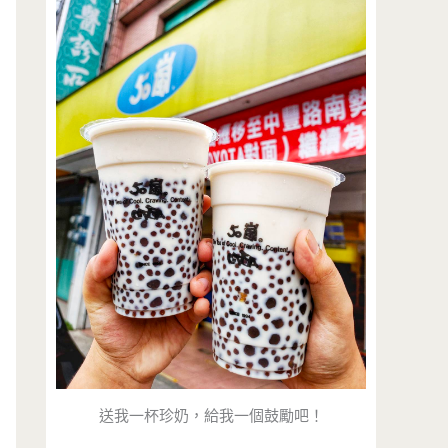
送我一杯珍奶，給我一個鼓勵吧！