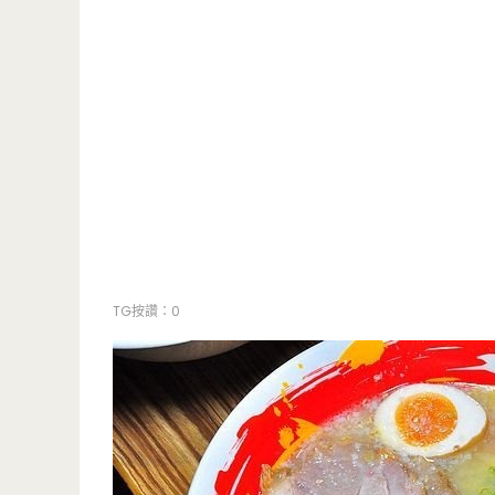
TG按讚：0