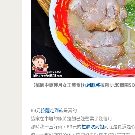
【桃園中壢芽月女王美食|
九州豚將
拉麵|六和商圈S
69元
拉麵吃到飽
是真的
這家在中壢的豚將拉麵已經營業了幾個月
那時我一直好奇，69元的
拉麵吃到飽
到底是真還是
週一大部份店家公休，閒閒沒事就來去踩點試試看