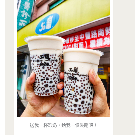
送我一杯珍奶，給我一個鼓勵吧！