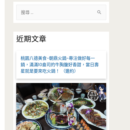
搜
尋
關
鍵
近期文章
字
:
桃園八德美食-朝鼎火鍋-專注做好每一
鍋，滿滿10盎司的牛胸腹好香甜，當日壽
星就是要來吃火鍋！ （邀約）