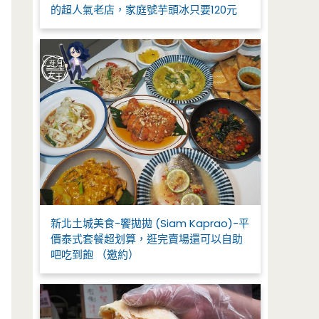
的超人氣老店，家庭號芋頭冰只要120元
新北土城美食-饗拋拋 (Siam Kaprao)-平
價泰式套餐超划算，逛完賣場還可以自助
吧吃到飽 （邀約）