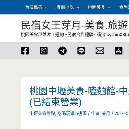
跳
台灣民宿
宜蘭小吃
桃園美食
食尚
至
主
民宿女王芽月-美食.旅遊
要
桃園美食部落客，邀約 -民宿合作體驗~ 請洽
cythia08
內
容
桃園中壢美食-嗑麵館-
(已結束營業)
中壢美食景點
,
吃喝玩樂in桃園
/ 作者:
芽月
/
2017-