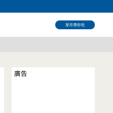
搜
尋
芽月帶你吃
廣告