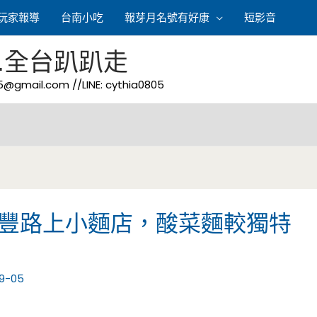
玩家報導
台南小吃
報芽月名號有好康
短影音
.全台趴趴走
05@gmail.com
//LINE: cythia0805
中豐路上小麵店，酸菜麵較獨特
09-05