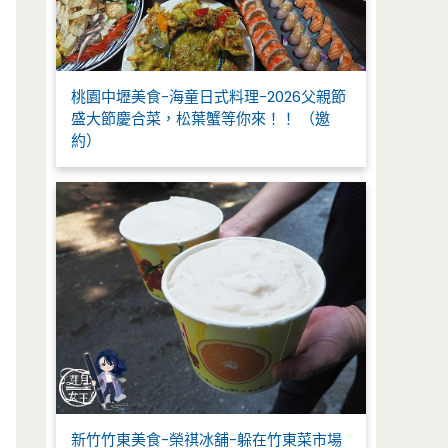
桃園中壢美食-海童日式料理-2026父親節
盛大節慶合菜，松葉蟹等你來！！ （邀
約）
新竹竹東美食-榮祺冰舖-躲在竹東菜市場