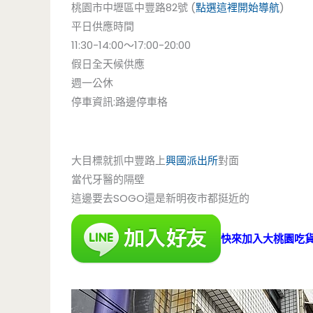
桃園市中壢區中豐路82號 (
點選這裡開始導航
)
平日供應時間
11:30-14:00～17:00-20:00
假日全天候供應
週一公休
停車資訊:路邊停車格
大目標就抓中豐路上
興國派出所
對面
當代牙醫的隔壁
這邊要去SOGO還是新明夜市都挺近的
快來加入大桃園吃貨