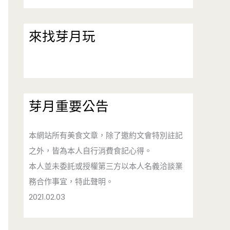
來找芽月玩
芽月重要公告
本網站所有美食文章，除了邀約文會特別註記
之外，皆為本人自行消費食記心得。
本人並未委託或授權第三方以本人名義洽談業
務合作事宜，特此聲明。
2021.02.03