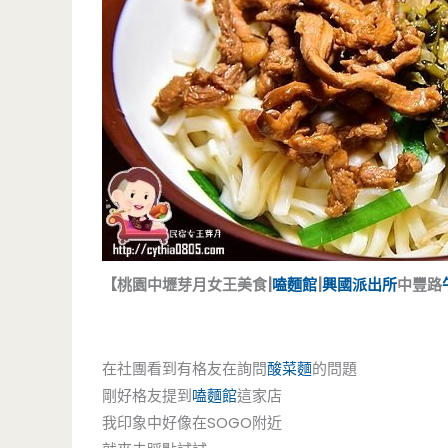
【桃園中壢芽月女王美食|
嗑麵館
|
興國派出所
中豐路
在社團看到有格友在詢問
酸菜麵
的問題
剛好格友提到
嗑麵館
這家店
我印象中好像在SOGO附近