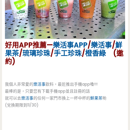
好用APP推薦—
樂活事APP
/
樂活事
/
鮮
果茶
/
琉璃珍珠
/
手工珍珠
/
橙香綠
(邀
約)
我個人非常愛的
樂活事
飲料，最近推出手機app嚕!!!
最棒的是，只要您有下載手機app並且註冊的話
就可以去
樂活事
的任何一家門市換上一杯中杯的
鮮果茶
喲
(兌換期限到11/30)