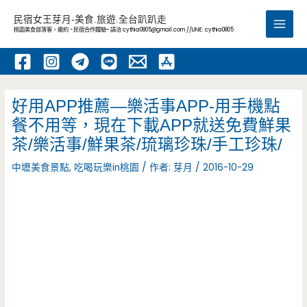
跳
民宿女王芽月-美食.旅遊.全台趴趴走
至
桃園美食部落客，邀約 -民宿合作體驗~ 請洽
cythia0805@gmail.com
//LINE: cythia0805
Main
主
要
Men
內
容
好用APP推薦—樂活事APP-用手機點
餐不用等，現在下載APP就送免費鮮果
茶/樂活事/鮮果茶/琉璃珍珠/手工珍珠/
中壢美食景點
,
吃喝玩樂in桃園
/ 作者:
芽月
/
2016-10-29