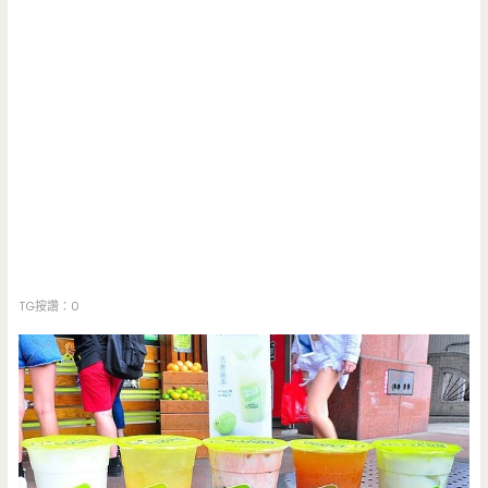
TG按讚：0