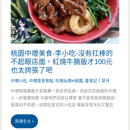
重
慶
小
麵-
桃園中壢美食-李小吃-沒有扛棒的
巷
不起眼店面，紅燒牛腩飯才100元
子
也太誇張了吧
內
中壢小吃
,
中壢美食景點
,
吃喝玩樂in桃園
,
愛食記
/
芽月
的
中壢過嶺要跟大家推薦一家非常低調，但是住在過嶺的中壢
人，好像都知道 可是他們沒有扛棒耶 要不是有銓哥跟我說，
重
我真的不知道，這間住家式的小吃店 餐點非常大份又實在
慶
酸
桃
閱讀全文 »