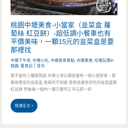
東
水
桃園中壢美食-小當家（韭菜盒 蘿
餃-
蔔絲 紅豆餅）-超低調小餐車也有
一
平價美味，一顆15元的韭菜盒是要
週
那裡找
只
中壢下午茶
,
中壢小吃
,
中壢美食景點
,
內壢美食
,
吃喝玩樂in
桃園
,
愛食記
/
芽月
開
要不是有三嬸跟我說 內壢土地公廟這邊有一個小發財車，賣
業
著很便宜的韭菜盒 我真的不知道 原來這邊有好吃的韭菜盒跟
紅豆餅 然後每一個均一價只要15元 15元耶~~好
三
天，
桃
閱讀全文 »
把
園
山
中