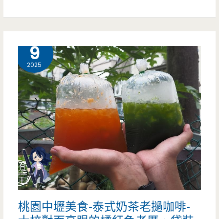
辣
園
粉，
中
限
壢
9 月
9
量
美
2025
肥
食-
腸
李
麵
小
超
吃-
好
沒
吃！！
有
扛
桃園中壢美食-泰式奶茶老撾咖啡-
棒