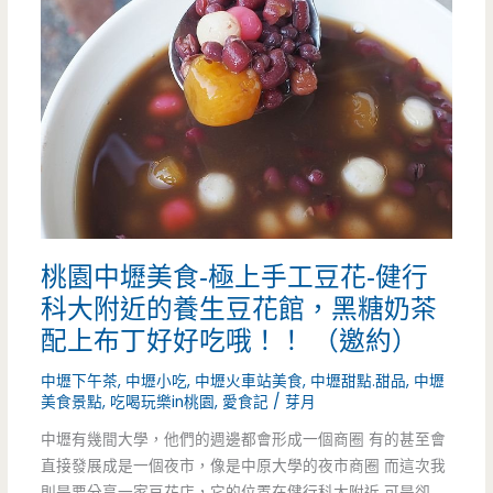
喫
餅
兵-
內
壢
小
桃園中壢美食-極上手工豆花-健行
巷
科大附近的養生豆花館，黑糖奶茶
子
配上布丁好好吃哦！！ （邀約）
裡
中壢下午茶
,
中壢小吃
,
中壢火車站美食
,
中壢甜點.甜品
,
中壢
美食景點
,
吃喝玩樂in桃園
,
愛食記
/
芽月
面
中壢有幾間大學，他們的週邊都會形成一個商圈 有的甚至會
有
直接發展成是一個夜市，像是中原大學的夜市商圈 而這次我
驚
則是要分享一家豆花店，它的位置在健行科大附近 可是卻