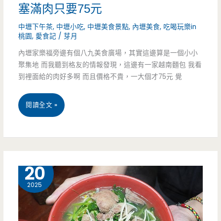
塞滿肉只要75元
脖
中壢下午茶
,
中壢小吃
,
中壢美食景點
,
內壢美食
,
吃喝玩樂in
香
桃園
,
愛食記
/
芽月
內壢家樂福旁邊有個八九美食廣場，其實這邊算是一個小小
辣
聚集地 而我聽到格友的情報發現，這邊有一家越南麵包 我看
好
到裡面給的肉好多啊 而且價格不貴，一大個才75元 覺
吃！！
桃
閱讀全文 »
（邀
園
約）
中
壢
11 月
20
美
2025
食-
只