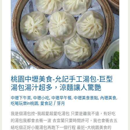
焢
是
肉
要
飯，
那
還
裡
沒
找
開
門
桃園中壢美食-允記手工湯包-巨型
就
湯包湯汁超多，涼麵讓人驚艷
一
中壢下午茶
,
中壢小吃
,
中壢早午餐
,
中壢美食景點
,
內壢美食
,
堆
吃喝玩樂in桃園
,
愛食記
/
芽月
人
我是個湯包控~我超愛超愛吃湯包 只要是離我不遠，有好吃
的湯包我都會去衝一波 去宜蘭只要時間許可，我也會衝去五
在
結吃個正好小籠湯包再跑下一個行程 最近~大桃園美食的