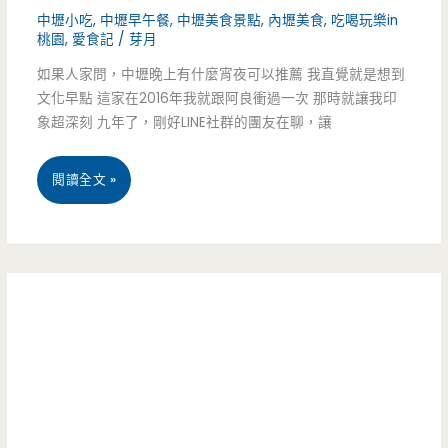
絲
中壢小吃
,
中壢早午餐
,
中壢美食景點
,
內壢美食
,
吃喝玩樂in
桃園
,
愛食記
/
芽月
紅
如果人家問，中壢晚上有什麼宵夜可以推薦 我直覺就是想到
豆
文化早點 這家在2016年我就跟阿良衝過一次 那時就讓我印
餅）-
象超深刻 九年了，剛好LINE社群的團友在聊，讓
超
桃
閱讀全文 »
低
園
調
中
小
壢
餐
美
車
食-
也
文
有
化