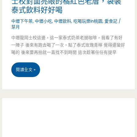
士校對面亮眼的橘紅色老厝，袋裝
的
泰式飲料好好喝
不
中壢下午茶
,
中壢小吃
,
中壢飲料
,
吃喝玩樂in桃園
,
愛食記
/
芽月
起
中壢龍岡士校這邊，這一家泰式奶茶老撾咖啡，我看了有好
眼
一陣子 後來有跑去喝了一次，點了泰式玫瑰青檸 覺得還蠻好
店
喝的 後來要再拍就一直找不到時間 這次趁著任任有提早
面，
桃
閱讀全文 »
紅
園
燒
中
牛
壢
腩
美
飯
食-
才