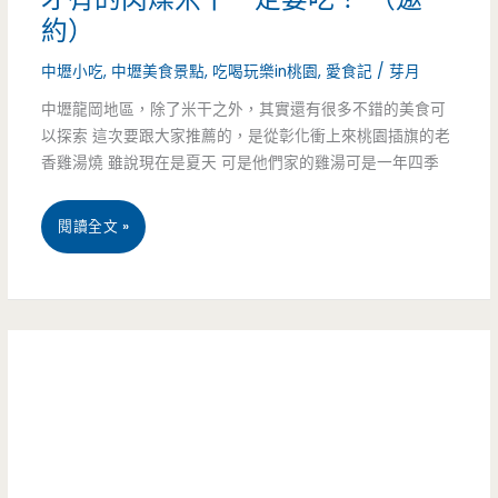
粿
約）
飽
超
中壢小吃
,
中壢美食景點
,
吃喝玩樂in桃園
,
愛食記
/
芽月
好
中壢龍岡地區，除了米干之外，其實還有很多不錯的美食可
以探索 這次要跟大家推薦的，是從彰化衝上來桃園插旗的老
吃，
香雞湯燒 雖說現在是夏天 可是他們家的雞湯可是一年四季
內
桃
閱讀全文 »
用
園
黑
中
糖
壢
冰
美
沙
食-
可
老
以