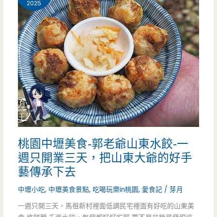
2025
雞
湯
香
醇
好
喝，
桃
桃園中壢美食-郭老爺山東水餃-一
園
週只開業三天，把山東大爺的好手
才
藝傳承下去
有
中壢小吃
,
中壢美食景點
,
吃喝玩樂in桃園
,
愛食記
/
芽月
的
一週只開三天，馬祖新村裡面低調民宅裡面有好吃的山東美
肉