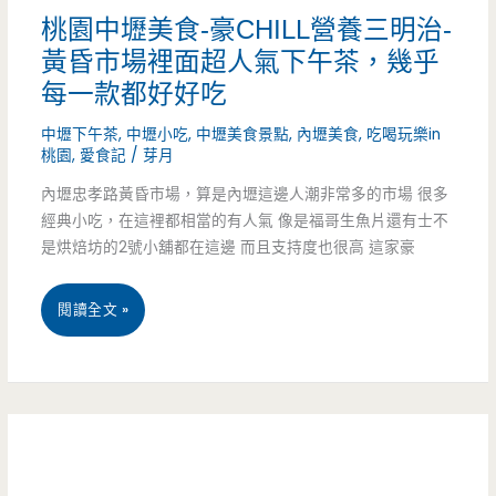
肉
桃園中壢美食-豪CHILL營養三明治-
版
只
黃昏市場裡面超人氣下午茶，幾乎
小
每一款都好好吃
要
店
中壢下午茶
,
中壢小吃
,
中壢美食景點
,
內壢美食
,
吃喝玩樂in
75
桃園
,
愛食記
/
芽月
有
元
內壢忠孝路黃昏市場，算是內壢這邊人潮非常多的市場 很多
美
經典小吃，在這裡都相當的有人氣 像是福哥生魚片還有士不
食，
是烘焙坊的2號小舖都在這邊 而且支持度也很高 這家豪
豬
桃
閱讀全文 »
肝
園
麵
中
超
壢
大
美
一