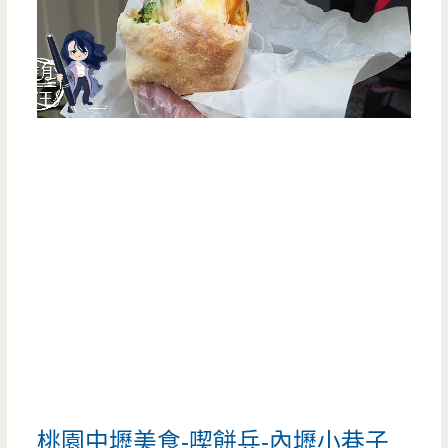
桃園中壢美食-喫餅兵-內壢小巷子