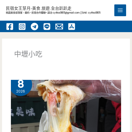
跳
民宿女王芽月-美食.旅遊.全台趴趴走
至
桃園美食部落客，邀約 -民宿合作體驗~ 請洽
cythia0805@gmail.com
//LINE: cythia0805
Main
主
要
Men
內
容
中壢小吃
7 月
8
2026