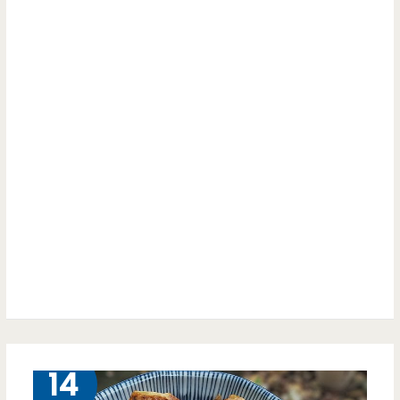
香
讓
雞
你
湯
吃
燒-
到
從
飽
彰
化
開
店
到
中
6 月
14
壢，