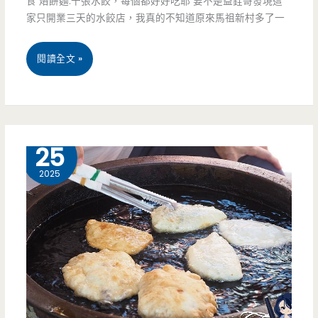
食 烙餅麵.千張水餃，每個都好好吃耶 要不是益銓哥發現這
家只開業三天的水餃店，我真的不知道原來馬祖新村多了一
燥
米
桃
閱讀全文 »
干
園
一
中
定
壢
3 月
25
要
美
2025
吃！
食-
（邀
郭
約）
老
爺
山