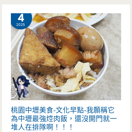
東
壢
3 月
4
大
美
2025
爺
食-
的
小
好
當
手
家
藝
（韭
傳
菜
承
盒
下
桃園中壢美食-文化早點-我願稱它
蘿
為中壢最強焢肉飯，還沒開門就一
去
蔔
堆人在排隊啊！！！