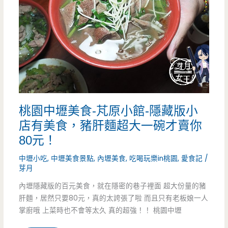
有
越
南
麵
包-
桃園中壢美食-芃原小館-隱藏版小
美
店有美食，豬肝麵超大一碗才賣你
食
80元！
廣
中壢小吃
,
中壢美食景點
,
內壢美食
,
吃喝玩樂in桃園
,
愛食記
/
芽月
場
內壢隱藏版的百元美食，就在隱密的巷子裡面 超大份量的豬
裡
肝麵，居然只要80元，真的太誇張了啦 而且只有老板娘一人
面
掌廚哦 上菜時也不會等太久 真的超強！！ 桃園中壢
的