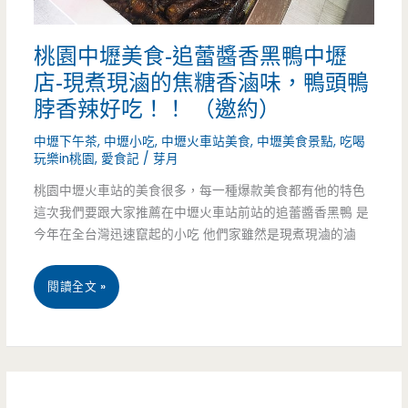
美
花-
味
桃園中壢美食-追蕾醬香黑鴨中壢
健
呀
店-現煮現滷的焦糖香滷味，鴨頭鴨
行
脖香辣好吃！！ （邀約）
~
科
中壢下午茶
,
中壢小吃
,
中壢火車站美食
,
中壢美食景點
,
吃喝
玩樂in桃園
,
愛食記
/
芽月
大
桃園中壢火車站的美食很多，每一種爆款美食都有他的特色
附
這次我們要跟大家推薦在中壢火車站前站的追蕾醬香黑鴨 是
近
今年在全台灣迅速竄起的小吃 他們家雖然是現煮現滷的滷
的
桃
閱讀全文 »
養
園
生
中
豆
壢
花