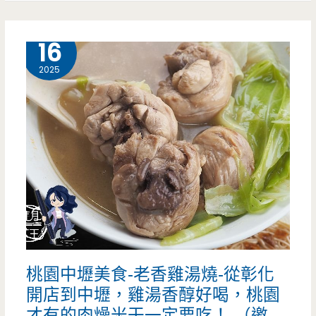
中
味，
壢
7 月
16
男
美
2025
子
食-
漢
奧
套
野
餐
OHYA-
真
手
的
工
可
黑
以
桃園中壢美食-老香雞湯燒-從彰化
糖
吃
開店到中壢，雞湯香醇好喝，桃園
粉
才有的肉燥米干一定要吃！ （邀
飽