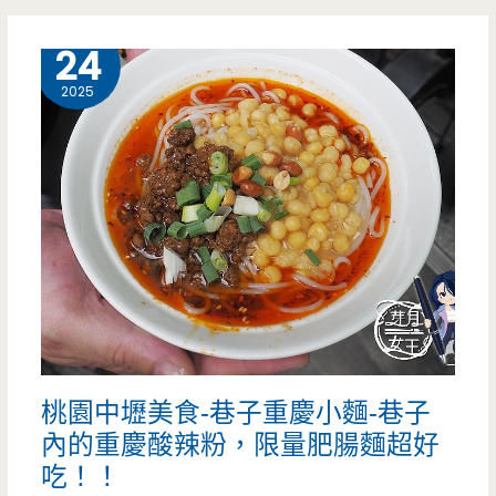
裡
9 月
24
面
2025
超
人
氣
下
午
茶，
幾
桃園中壢美食-巷子重慶小麵-巷子
乎
內的重慶酸辣粉，限量肥腸麵超好
每
吃！！
一