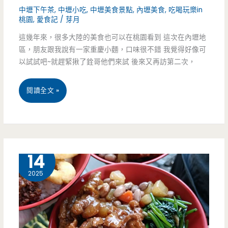
中壢下午茶
,
中壢小吃
,
中壢美食景點
,
內壢美食
,
吃喝玩樂in
款
桃園
,
愛食記
/
芽月
這幾年來，很多大陸的美食也可以在桃園看到 這次在內壢地
都
區，朋友跟我說有一家重慶小麵，口味很不錯 我覺得好像可
好
以試試吧~就趕緊揪了銓哥他們來試 後來又再訪第二次，
好
桃
閱讀全文 »
吃
園
中
壢
9 月
14
美
2025
食-
巷
子