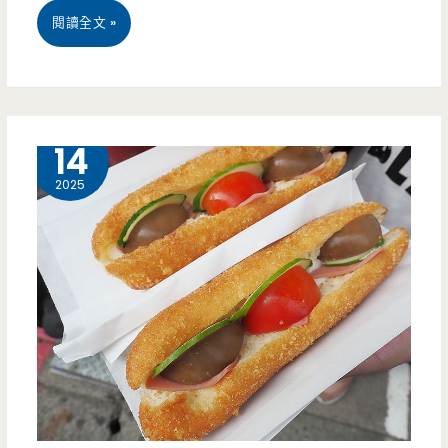
桃
閱讀全文 »
隱
園
藏
中
版
壢
10 月
14
美
美
2025
食，
食-
超
芃
大
原
麵
小
包
館-
塞
隱
滿
藏