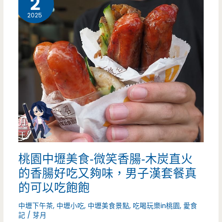
2
亮
2025
眼
的
橘
紅
色
老
厝，
桃園中壢美食-微笑香腸-木炭直火
袋
的香腸好吃又夠味，男子漢套餐真
裝
的可以吃飽飽
泰
中壢下午茶
,
中壢小吃
,
中壢美食景點
,
吃喝玩樂in桃園
,
愛食
式
記
/
芽月