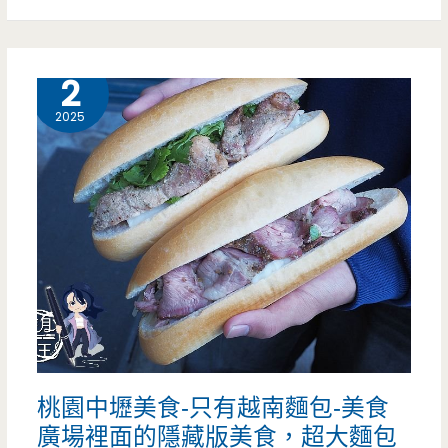
吃
煮
哦！！
現
12 月
2
（邀
滷
約）
2025
的
焦
糖
香
滷
味，
鴨
桃園中壢美食-只有越南麵包-美食
頭
廣場裡面的隱藏版美食，超大麵包
鴨