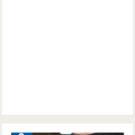
泰
100
式
元
奶
也
茶
太
老
誇
撾
張
咖
了
啡-
吧
士
校
對
面
9 月