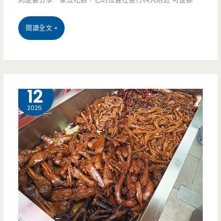
喜
桃
閱讀全文 »
包，
園
滿
中
滿
壢
12 月
12
起
美
2025
司
食-
的
極
披
上
薩
手
包
工
好
豆