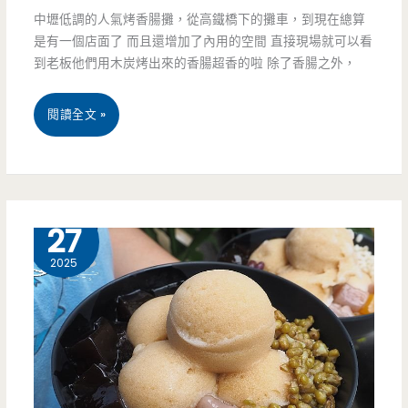
中壢低調的人氣烤香腸攤，從高鐵橋下的攤車，到現在總算
飲
是有一個店面了 而且還增加了內用的空間 直接現場就可以看
料
到老板他們用木炭烤出來的香腸超香的啦 除了香腸之外，
好
桃
閱讀全文 »
好
園
喝
中
壢
7 月
27
美
2025
食-
微
笑
香