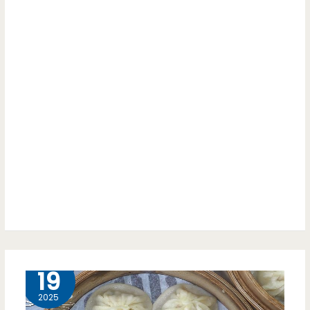
平
早
價
點-
美
我
味，
願
一
稱
顆
它
15
為
元
中
的
壢
韭
最
2 月
19
菜
強
盒
2025