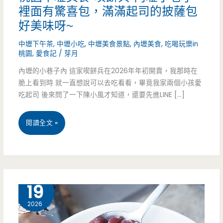
裡面有驚喜包，滿滿起司的披薩包
好美味呀~
中壢下午茶
,
中壢小吃
,
中壢美食景點
,
內壢美食
,
吃喝玩樂in
桃園
,
愛食記
/
芽月
內壢的小巷子內 這家喫餅兵在2026年年初開賣，我那時在
脆上看到時 就一直想說可以去吃看看，畢竟我家兩個小孩愛
吃起司 後來問了一下陳小風才知道，還要先進LINE […]
桃
閱讀全文 »
園
中
壢
1 月
19
美
2026
食-