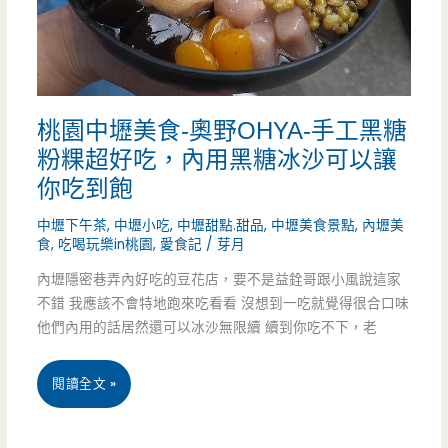
腸-
木
炭
桃園中壢美食-奧野OHYA-手工黑糖
直
粉粿超好吃，內用黑糖冰沙可以讓
火
你吃到飽
的
中壢下午茶
,
中壢小吃
,
中壢甜點.甜品
,
中壢美食景點
,
內壢美
食
,
吃喝玩樂in桃園
,
愛食記
/
芽月
香
內壢隱密巷弄內好吃的豆花店，要不是益銓哥跟小風說這家
腸
不錯 我應該不會特地跑來吃看看 沒想到一吃就覺得很合口味
好
他們內用的話居然還可以冰沙無限續 續到你吃不下，老
吃
桃
閱讀全文 »
又
園
夠