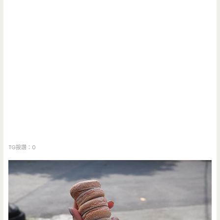
TG按讚：0