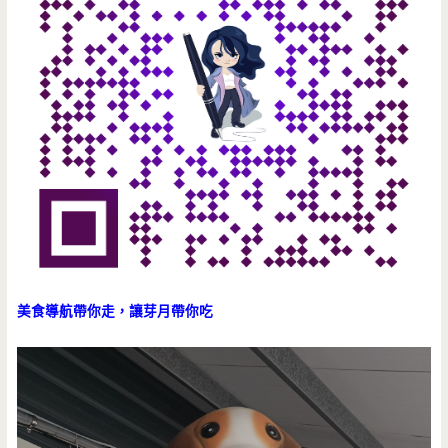
美食導航帶你走，讓芽月帶你吃