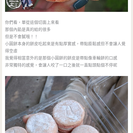
你們看，單從這個切面上來看
那個內餡是真的給的很多
但是不會膩哦！！
小圓餅本身的餅皮吃起來是有點厚實感，帶點膨鬆感但不會讓人覺
得空虛
我覺得相當意外的是那個小圓餅的餅皮是帶點像車輪餅的口感
非常獨特的感覺，會讓人咬了一口之後就一直點頭點個不停呢