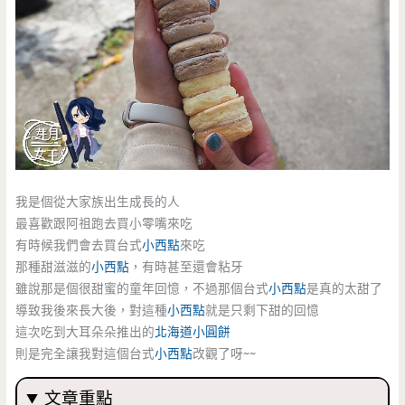
我是個從大家族出生成長的人
最喜歡跟阿祖跑去買小零嘴來吃
有時候我們會去買台式
小西點
來吃
那種甜滋滋的
小西點
，有時甚至還會粘牙
雖說那是個很甜蜜的童年回憶，不過那個台式
小西點
是真的太甜了
導致我後來長大後，對這種
小西點
就是只剩下甜的回憶
這次吃到大耳朵朵推出的
北海道小圓餅
則是完全讓我對這個台式
小西點
改觀了呀~~
文章重點