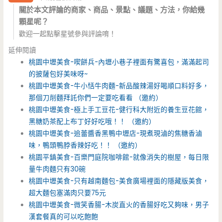
關於本文評論的商家、商品、景點、議題、方法，你給幾
顆星呢？
歡迎一起點擊星號參與評論唷！
延伸閱讀
桃園中壢美食-喫餅兵-內壢小巷子裡面有驚喜包，滿滿起司
的披薩包好美味呀~
桃園中壢美食-牛小恬牛肉麵-新品酸辣湯好喝順口料好多，
那個刀削麵拜託你們一定要吃看看 （邀約）
桃園中壢美食-極上手工豆花-健行科大附近的養生豆花館，
黑糖奶茶配上布丁好好吃哦！！ （邀約）
桃園中壢美食-追蕾醬香黑鴨中壢店-現煮現滷的焦糖香滷
味，鴨頭鴨脖香辣好吃！！ （邀約）
桃園平鎮美食-百樂門庭院咖啡館-就像消失的樹屋，每日限
量牛肉麵只有30碗
桃園中壢美食-只有越南麵包-美食廣場裡面的隱藏版美食，
超大麵包塞滿肉只要75元
桃園中壢美食-微笑香腸-木炭直火的香腸好吃又夠味，男子
漢套餐真的可以吃飽飽