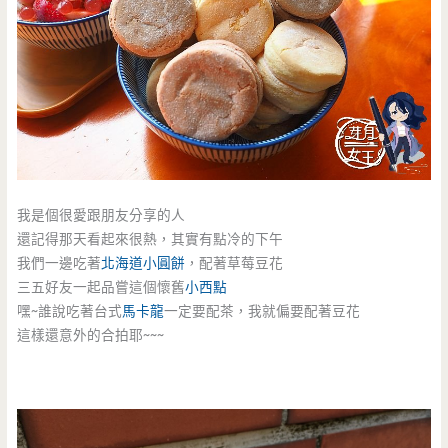
我是個很愛跟朋友分享的人
還記得那天看起來很熱，其實有點冷的下午
我們一邊吃著
北海道小圓餅
，配著草莓豆花
三五好友一起品嘗這個懷舊
小西點
嘿~誰說吃著台式
馬卡龍
一定要配茶，我就偏要配著豆花
這樣還意外的合拍耶~~~