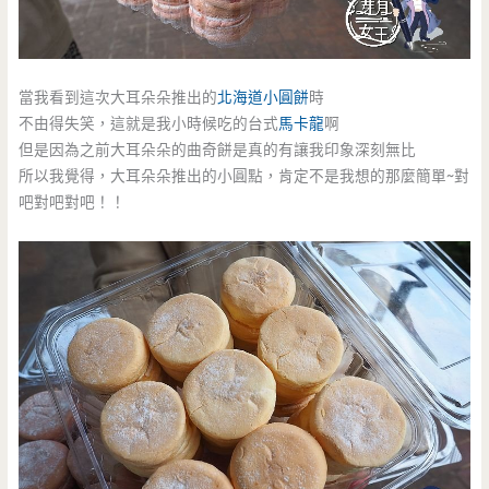
當我看到這次大耳朵朵推出的
北海道小圓餅
時
不由得失笑，這就是我小時候吃的台式
馬卡龍
啊
但是因為之前大耳朵朵的曲奇餅是真的有讓我印象深刻無比
所以我覺得，大耳朵朵推出的小圓點，肯定不是我想的那麼簡單~對
吧對吧對吧！！