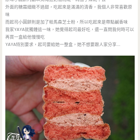
外面的糖霜細緻不過甜，吃起來是滿滿的清香，我個人非常喜歡原
味
而起司小圓餅則是加了帕馬森芝士粉，所以吃起來是帶點鹹香味
我家YAYA就獨鍾這一味，她覺得起司最好吃，還一直問我何時可以
再買一盒給他慢慢吃
YAYA特別要求，起司要給她一整盒，她不想要跟人家分享….