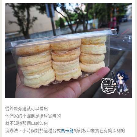
從外殼旁邊就可以看出
他們家的小圓餅是挺厚實時的
就不知道那個口感如何
沒辦法，小時候對於這種台式
馬卡龍
的刻板印象實在有夠深刻的