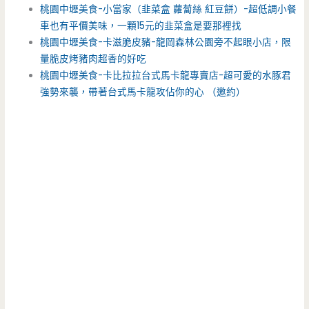
桃園中壢美食-小當家（韭菜盒 蘿蔔絲 紅豆餅）-超低調小餐
車也有平價美味，一顆15元的韭菜盒是要那裡找
桃園中壢美食-卡滋脆皮豬-龍岡森林公園旁不起眼小店，限
量脆皮烤豬肉超香的好吃
桃園中壢美食-卡比拉拉台式馬卡龍專賣店-超可愛的水豚君
強勢來襲，帶著台式馬卡龍攻佔你的心 （邀約）