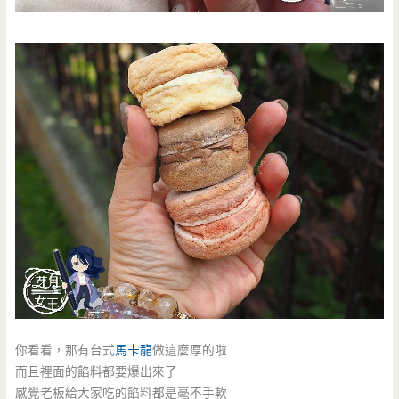
你看看，那有台式
馬卡龍
做這麼厚的啦
而且裡面的餡料都要爆出來了
感覺老板給大家吃的餡料都是毫不手軟