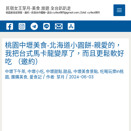
跳
民宿女王芽月-美食.旅遊.全台趴趴走
至
桃園美食部落客，邀約 -民宿合作體驗~ 請洽
cythia0805@gmail.com
//LINE: cythia0805
Main
主
要
Men
內
容
桃園中壢美食-北海道小圓餅-親愛的，
我把台式馬卡龍變厚了，而且更鬆軟好
吃 （邀約）
中壢下午茶
,
中壢小吃
,
中壢甜點.甜品
,
中壢美食景點
,
吃喝玩樂in桃
園
,
團購美食
,
愛食記
/ 作者:
芽月
/
2024-06-03