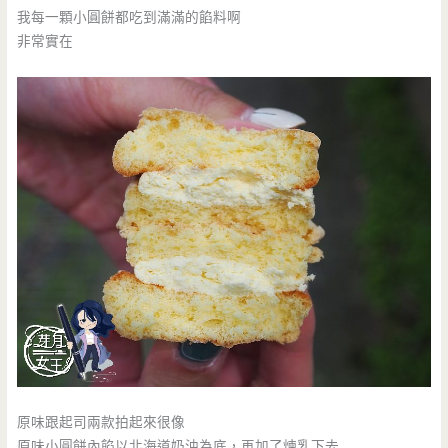
我每一顆小圓餅都吃到滿滿的餡料啊
非常實在
原味跟起司兩款拍起來很像
原味小圓餅內餡以北海道奶油為底，再加了煉乳下去