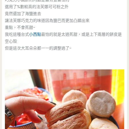
選用了%數較高的法芙娜可可粉之外
竟然還加了海鹽進去
讓法芙娜巧克力的味道因為鹽巴而更加凸顯出來
重點，不會死甜~
我吃這種台式
小西點
最怕的就是太過死甜，或是上下兩層的餅皮是
空心殼
但是這次大耳朵朵都一一的調整過了~