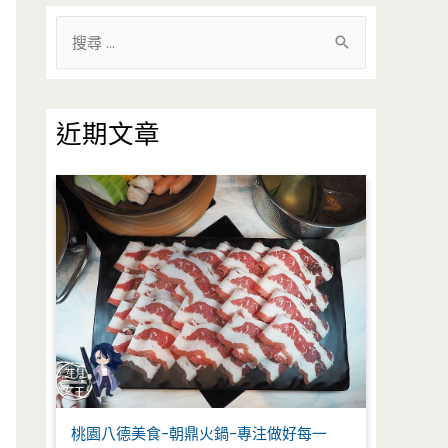
搜
尋
關
鍵
近期文章
字
:
桃園八德美食-朝鼎火鍋-專注做好每一