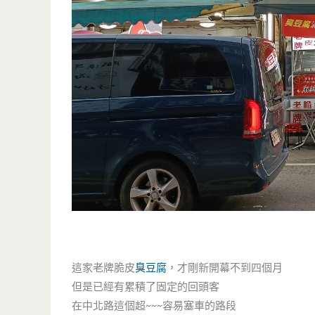
這家老牌脆皮
臭豆腐
，才剛新開幕不到四個月
但是已經有累積了固定的回頭客
在中北路這個超~~~容易塞車的路段