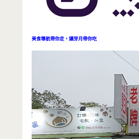
美食導航帶你走，讓芽月帶你吃