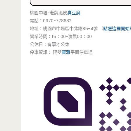
桃園中壢-老牌脆皮
臭豆腐
電話：0970-778682
地址：桃園市中壢區中北路85-4號 （
點選這裡開始
營業時間：15：00-凌晨00：00
公休日：有事才公休
停車資訊： 隔壁
寶雅
平面停車場