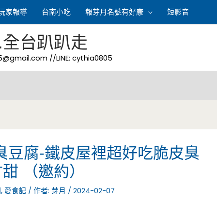
玩家報導
台南小吃
報芽月名號有好康
短影音
.全台趴趴走
05@gmail.com
//LINE: cythia0805
臭豆腐-鐵皮屋裡超好吃脆皮臭
甜 （邀約）
園
,
愛食記
/ 作者:
芽月
/
2024-02-07