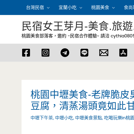
跳
台灣民宿
宜蘭小吃
桃園美食
食尚
至
主
民宿女王芽月-美食.旅遊
要
桃園美食部落客，邀約 -民宿合作體驗~ 請洽
cythia08
內
容
桃園中壢美食-老牌脆皮
豆腐，清蒸湯頭竟如此甘
中壢下午茶
,
中壢小吃
,
中壢美食景點
,
吃喝玩樂in桃