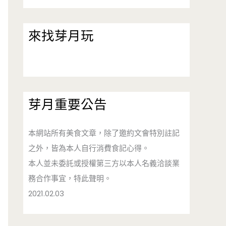
來找芽月玩
芽月重要公告
本網站所有美食文章，除了邀約文會特別註記
之外，皆為本人自行消費食記心得。
本人並未委託或授權第三方以本人名義洽談業
務合作事宜，特此聲明。
2021.02.03