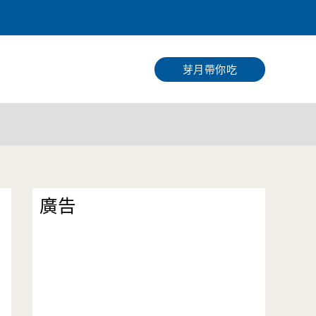
搜
尋
芽月帶你吃
廣告