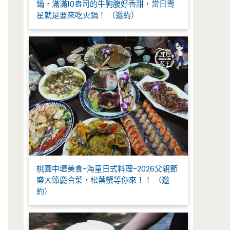
鍋，滿滿10盎司的牛胸腹好香甜，當日壽
星就是要來吃火鍋！ （邀約）
桃園中壢美食-海童日式料理-2026父親節
盛大節慶合菜，松葉蟹等你來！！ （邀
約）