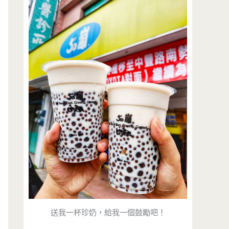
送我一杯珍奶，給我一個鼓勵吧！