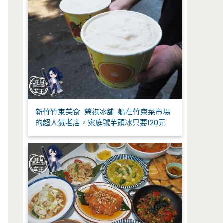
新竹竹東美食-榮祺冰舖-躲在竹東菜市場
的超人氣老店，家庭號芋頭冰只要120元